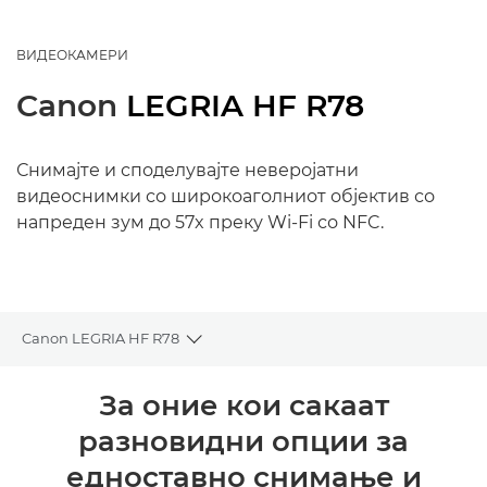
ВИДЕОКАМЕРИ
Canon
LEGRIA HF R78
Снимајте и споделувајте неверојатни
видеоснимки со широкоаголниот објектив со
напреден зум до 57x преку Wi-Fi со NFC.
Canon LEGRIA HF R78
Toggle breadcrumbs
Преглед
За оние кои сакаат
разновидни опции за
Спецификации
едноставно снимање и