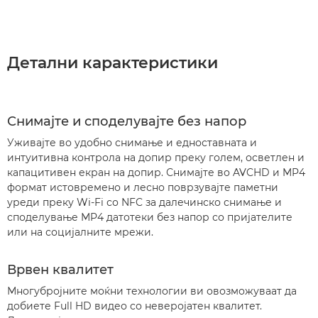
Детални карактеристики
Снимајте и споделувајте без напор
Уживајте во удобно снимање и едноставната и
интуитивна контрола на допир преку голем, осветлен и
капацитивен екран на допир. Снимајте во AVCHD и MP4
формат истовремено и лесно поврзувајте паметни
уреди преку Wi-Fi со NFC за далечинско снимање и
споделување MP4 датотеки без напор со пријателите
или на социјалните мрежи.
Врвен квалитет
Многубројните моќни технологии ви овозможуваат да
добиете Full HD видео со неверојатен квалитет.