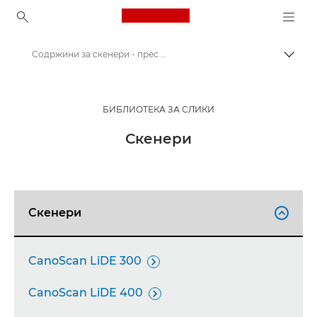
Canon Logo, back to ho
Содржини за скенери - прес центар на Canon
Вклу
Canon
Прес центар на Canon
БИБЛИОТЕКА ЗА СЛИКИ
Слики од производот - прес центар на Canon
Скенери
Скенери

CanoScan LiDE 300

CanoScan LiDE 400
