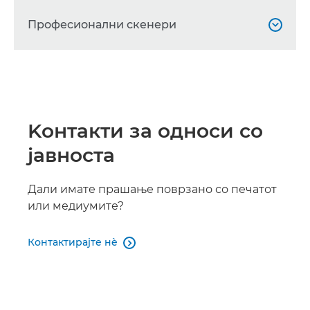
Професионални скенери

imageFORMULA DR-S130

imageFORMULA CR-L1 UV

Kонтакти за односи со
imageFORMULA CR-L1

јавноста
imageFORMULA DR-G2090

Дали имате прашање поврзано со печатот
imageFORMULA DR-G2110

или медиумите?
imageFORMULA DR-G2140

Контактирајте нè

imageFORMULA DR-S150
