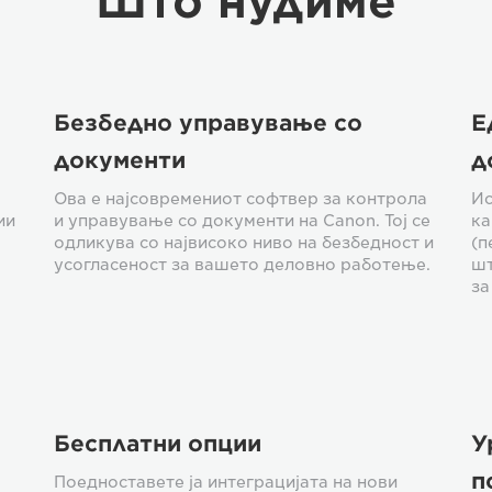
Што нудиме
Безбедно управување со
Е
документи
д
Ова е најсовремениот софтвер за контрола
Ис
ии
и управување со документи на Canon. Тој се
ка
одликува со највисоко ниво на безбедност и
(п
усогласеност за вашето деловно работење.
шт
за
Бесплатни опции
У
п
Поедноставете ја интеграцијата на нови