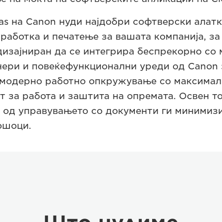
as на Canon нуди најдобри софтверски алат
работка и печатење за вашата компанија, за 
 дизајниран да се интегрира беспрекорно со
енери и повеќефункционални уреди од Canon
 модерно работно опкружување со максимал
 за работа и заштита на опремата. Освен то
 од управувањето со документи ги минимиз
ошоци.