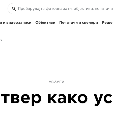
и и видеозаписи
Објективи
Печатачи и скенери
Решен
га
УСЛУГИ
твер како ус