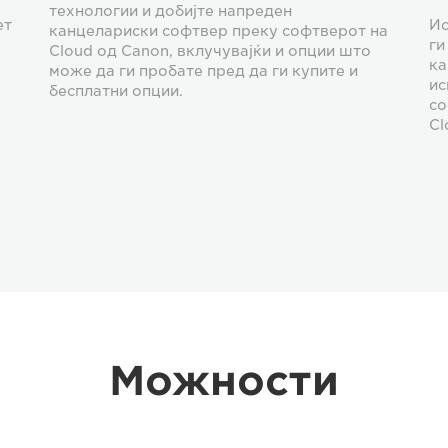
технологии и добијте напреден
ет
Ис
канцелариски софтвер преку софтверот на
ги
Cloud од Canon, вклучувајќи и опции што
ка
може да ги пробате пред да ги купите и
ис
бесплатни опции.
со
Cl
Можности