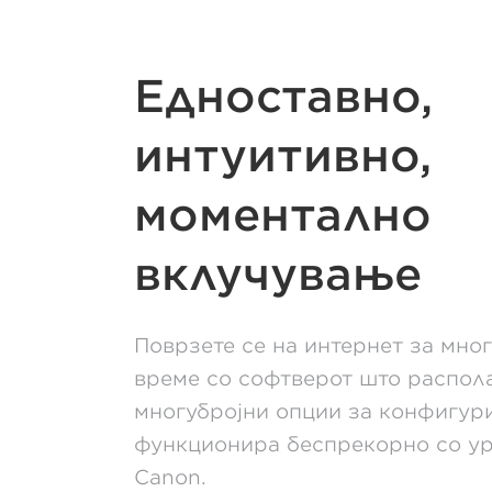
Едноставно,
интуитивно,
моментално
вклучување
Поврзете се на интернет за мно
време со софтверот што распола
многубројни опции за конфигур
функционира беспрекорно со ур
Canon.