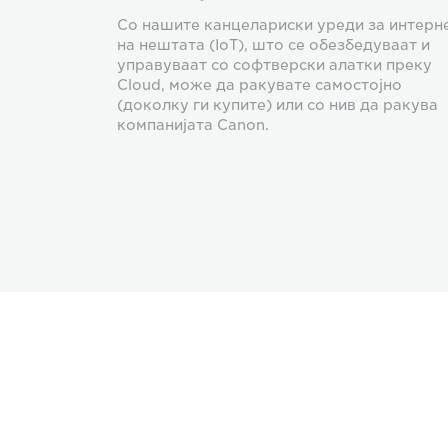
Со нашите канцелариски уреди за интерн
на нештата (IoT), што се обезбедуваат и
управуваат со софтверски алатки преку
Cloud, може да ракувате самостојно
(доколку ги купите) или со нив да ракува
компанијата Canon.