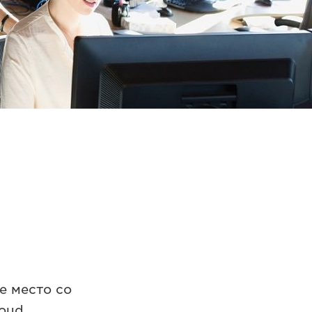
е место со
oud.