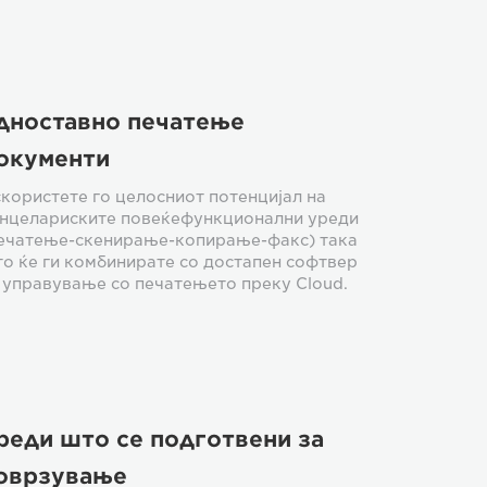
дноставно печатење
окументи
користете го целосниот потенцијал на
нцелариските повеќефункционални уреди
ечатење-скенирање-копирање-факс) така
о ќе ги комбинирате со достапен софтвер
 управување со печатењето преку Cloud.
реди што се подготвени за
оврзување