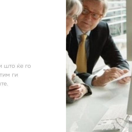
 што ќе го
тим ги
те.