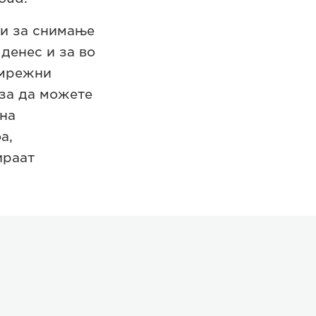
ки за снимање
денес и за во
 мрежни
 за да можете
на
а,
ираат