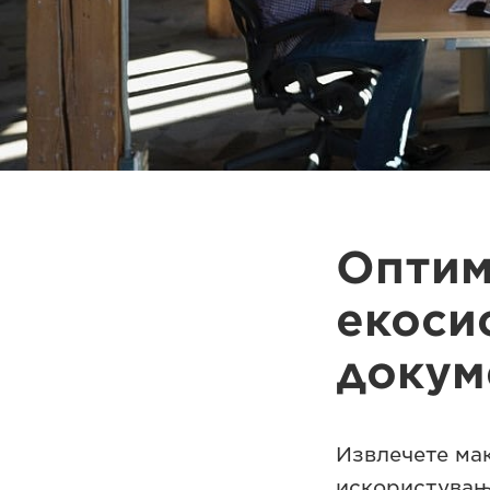
Оптим
екосис
докум
Извлечете мак
искористување