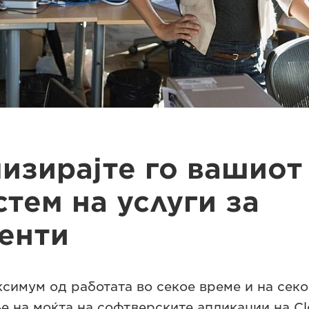
изирајте го вашиот
тем на услуги за
енти
симум од работата во секое време и на секо
 на моќта на софтверските апликации на Cl