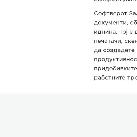
Софтверот Sa
документи, об
иднина. Тој е
печатачи, ск
да создадете
продуктивност
придобивките
работните тр