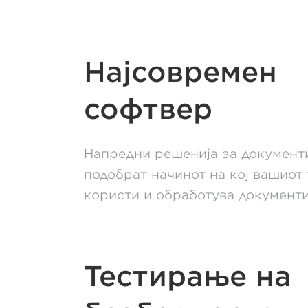
Најсовремен
софтвер
Напредни решенија за документи
подобрат начинот на кој вашиот 
користи и обработува документи
Тестирање на