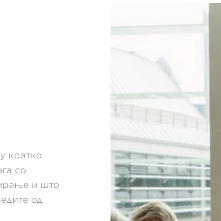
гу кратко
га со
ирање и што
едите од