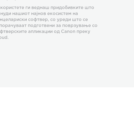
користете ги веднаш придобивките што
 нуди нашиот најнов екосистем на
нцелариски софтвер, со уреди што се
порачуваат подготвени за поврзување со
фтверските апликации од Canon преку
oud.