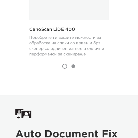
CanoScan LiDE 400
CanoSca
Подобрете ги вашите можности за
Откријте
обработка на слики со врвен и брз
нуди дост
скенер со одличен изглед и одлични
елегантн
перформанси за скенирање
прецизно
Auto Document Fix