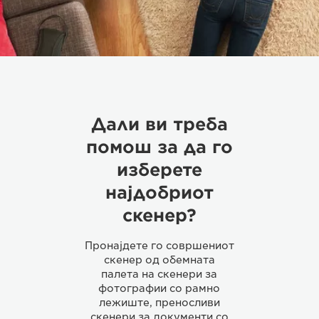
Дали ви треба
помош за да го
изберете
најдобриот
скенер?
Пронајдете го совршениот
скенер од обемната
палета на скенери за
фотографии со рамно
лежиште, преносливи
скенери за документи со