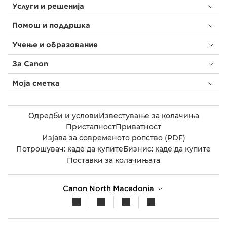
Услуги и решенија
Помош и поддршка
Учење и образование
За Canon
Моја сметка
Одредби и услови
Известување за колачиња
Пристапност
Приватност
Изјава за современото ропство (PDF)
Потрошувач: каде да купите
Бизнис: каде да купите
Поставки за колачињата
Canon North Macedonia​