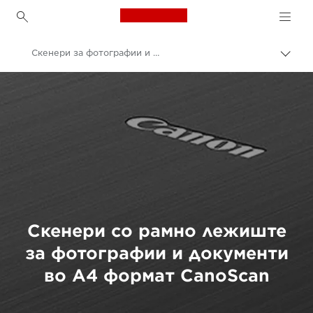
Canon Logo, back to h
Скенери за фотографии и документи во А4-формат со рамно лежиште CanoScan
Вклу
нави
Canon
пате
Решенија и услуги
Деловни производи
Скенери за во домот и за во канцеларијата
Скенери со рамно лежиште
за фотографии и документи
во A4 формат CanoScan