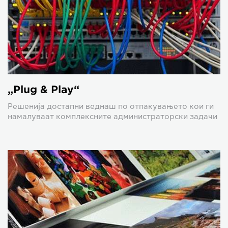
„Plug & Play“
Решенија достапни веднаш по отпакувањето кои ги
намалуваат комплексните администраторски задачи