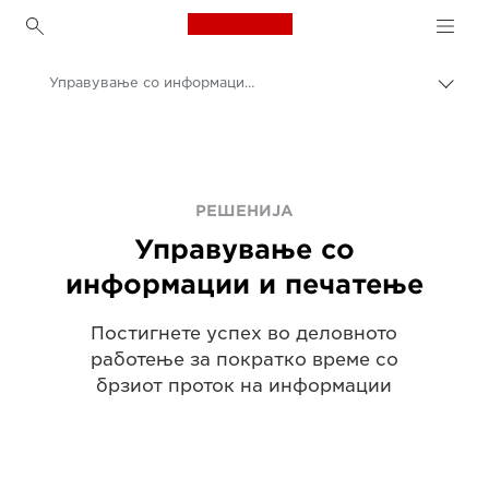
Canon Logo, back to h
Управување со информации, печатење и документи
Вклу
нави
Canon
пате
Решенија и услуги
Деловни решенија
РЕШЕНИЈА
Управување со
информации и печатење
Постигнете успех во деловното
работење за пократко време со
брзиот проток на информации