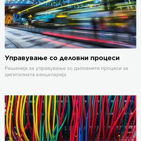
Управување со деловни процеси
Решенија за управување со деловните процеси за
дигиталната канцеларија