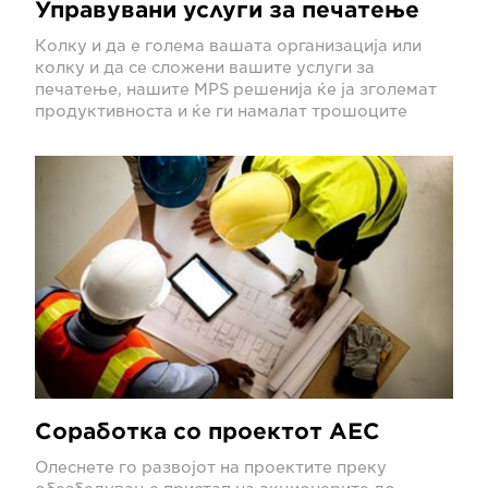
Управувани услуги за печатење
Колку и да е голема вашата организација или
колку и да се сложени вашите услуги за
печатење, нашите MPS решенија ќе ја зголемат
продуктивноста и ќе ги намалат трошоците
Соработка со проектот AEC
Олеснете го развојот на проектите преку