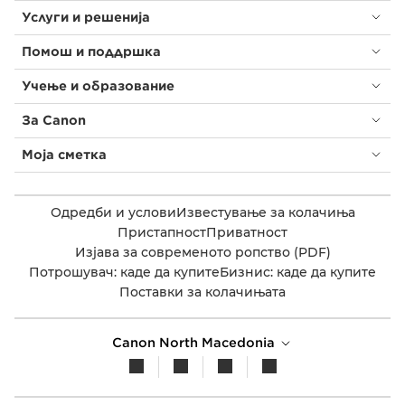
Услуги и решенија
Помош и поддршка
Учење и образование
За Canon
Моја сметка
Одредби и услови
Известување за колачиња
Пристапност
Приватност
Изјава за современото ропство (PDF)
Потрошувач: каде да купите
Бизнис: каде да купите
Поставки за колачињата
Canon North Macedonia​