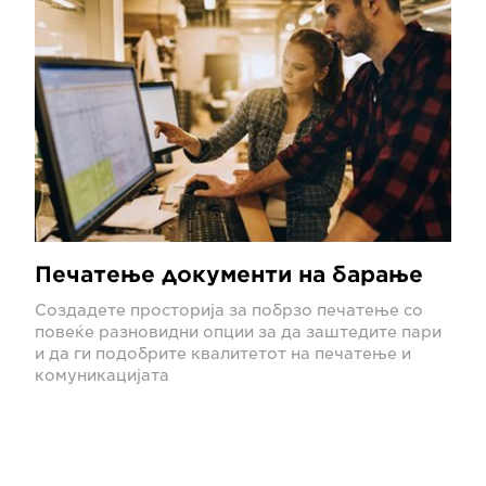
Печатење документи на барање
Создадете просторија за побрзо печатење со
повеќе разновидни опции за да заштедите пари
и да ги подобрите квалитетот на печатење и
комуникацијата