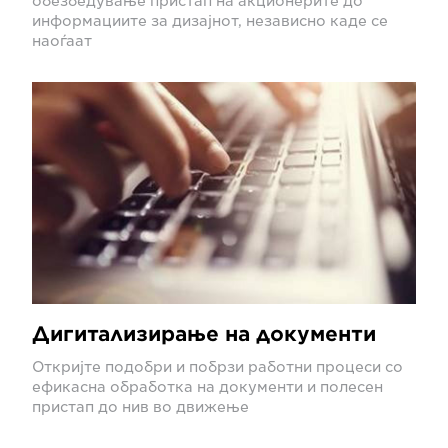
обезбедување пристап на акционерите до
информациите за дизајнот, независно каде се
наоѓаат
Дигитализирање на документи
Откријте подобри и побрзи работни процеси со
ефикасна обработка на документи и полесен
пристап до нив во движење