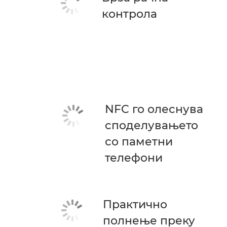
контрола
NFC го олеснува
споделувањето
со паметни
телефони
Практично
полнење преку