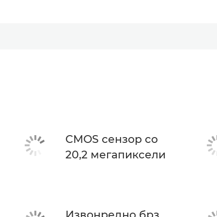
CMOS сензор со
20,2 мегапиксели
Извонредно брз