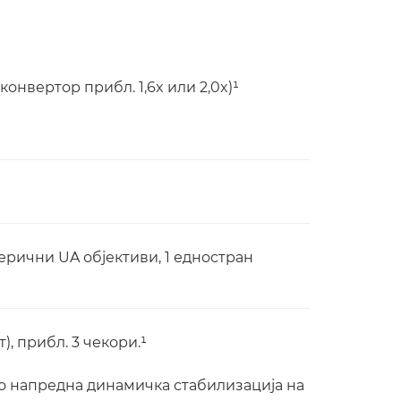
онвертор прибл. 1,6x или 2,0x)¹
ерични UA објективи, 1 едностран
), прибл. 3 чекори.¹
со напредна динамичка стабилизација на