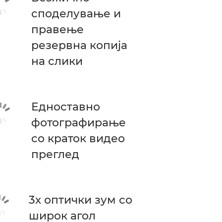
споделување и
правење
резервна копија
на слики
Едноставно
фотографирање
со краток видео
преглед
3x оптички зум со
широк агол