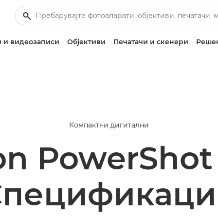
 и видеозаписи
Објективи
Печатачи и скенери
Решен
Компактни дигитални
n PowerShot
Спецификаци