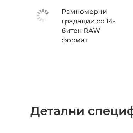
Рамномерни
градации со 14-
битен RAW
формат
Детални специ