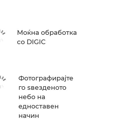
Моќна обработка
со DIGIC
Фотографирајте
го ѕвезденото
небо на
едноставен
начин