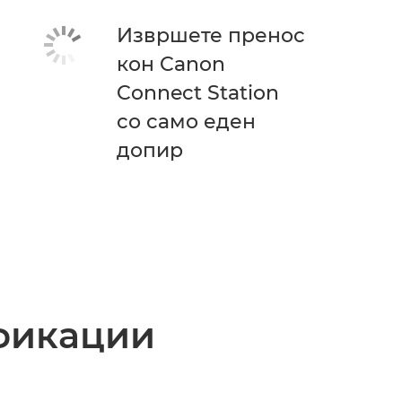
Извршете пренос
кон Canon
Connect Station
со само еден
допир
фикации