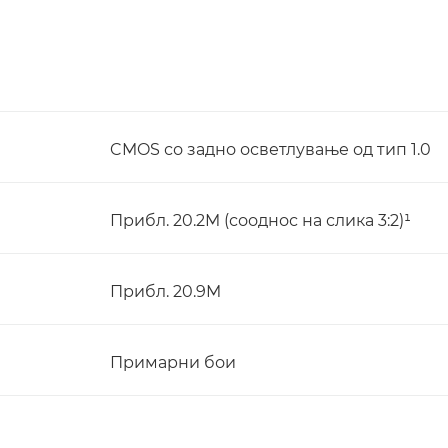
CMOS со задно осветлување од тип 1.0
Прибл. 20.2M (сооднос на слика 3:2)¹
Прибл. 20.9M
Примарни бои