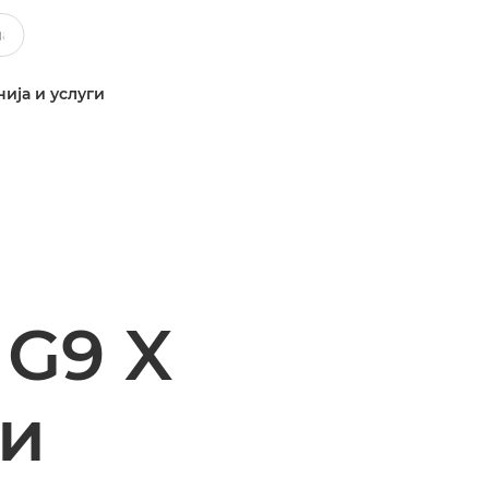
ија и услуги
 G9 X
и