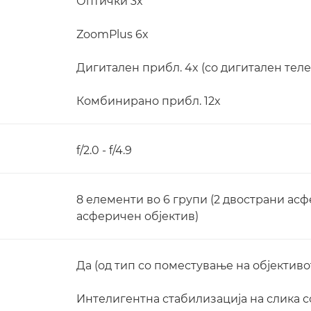
Оптички 3x
ZoomPlus 6x
Дигитален прибл. 4x (со дигитален телек
Комбинирано прибл. 12x
f/2.0 - f/4.9
8 елементи во 6 групи (2 двострани асф
асферичен објектив)
Да (од тип со поместување на објективот
Интелигентна стабилизација на слика 