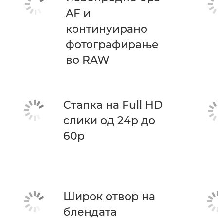
AF и
континуирано
фотографирање
во RAW
Стапка на Full HD
слики од 24p до
60p
Широк отвор на
блендата