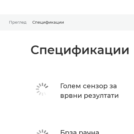
Преглед
Спецификации
Спецификации
Голем сензор за
врвни резултати
Брза рачна