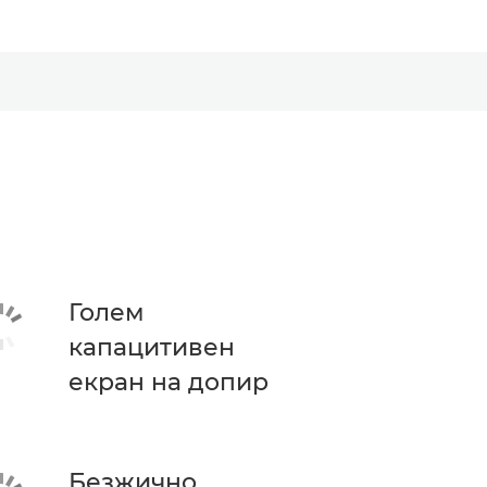
Голем
капацитивен
екран на допир
Безжично