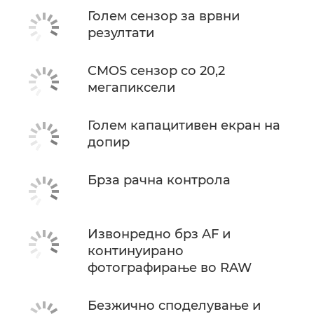
Голем сензор за врвни
резултати
CMOS сензор со 20,2
мегапиксели
Голем капацитивен екран на
допир
Брза рачна контрола
Извонредно брз AF и
континуирано
фотографирање во RAW
Безжично споделување и