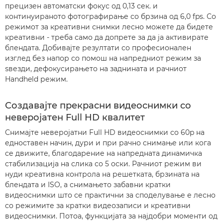
прецизен автоматски фокус од 0,13 сек. и
континуираното фотографирање со брзина од 6,0 fps. Со
режимот за креативни снимки лесно можете да бидете
креативни - треба само да допрете за да ја активирате
блендата. Добивајте резултати со професионален
изглед без напор со помош на напредниот режим за
ѕвезди, дефокусирањето на заднината и рачниот
Handheld режим.
Создавајте прекрасни видеоснимки со
неверојатен Full HD квалитет
Снимајте неверојатни Full HD видеоснимки со 60p на
едноставен начин, дури и при рачно снимање или кога
се движите, благодарение на напредната динамичка
стабилизација на слика со 5 оски. Рачниот режим ви
нуди креативна контрола на решетката, брзината на
блендата и ISO, а снимањето забавни кратки
видеоснимки што се практични за споделување е лесно
со режимите за кратки видеозаписи и креативни
видеоснимки. Потоа, функцијата за најдобри моменти од