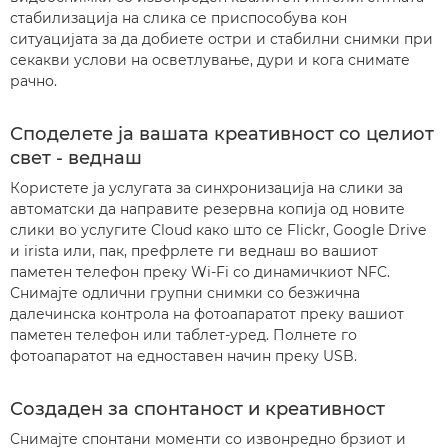
стабилизација на слика се приспособува кон
ситуацијата за да добиете остри и стабилни снимки при
секакви услови на осветлување, дури и кога снимате
рачно.
Споделете ја вашата креативност со целиот
свет - веднаш
Користете ја услугата за синхронизација на слики за
автоматски да направите резервна копија од новите
слики во услугите Cloud како што се Flickr, Google Drive
и irista или, пак, префрлете ги веднаш во вашиот
паметен телефон преку Wi-Fi со динамичкиот NFC.
Снимајте одлични групни снимки со безжична
далечинска контрола на фотоапаратот преку вашиот
паметен телефон или таблет-уред. Полнете го
фотоапаратот на едноставен начин преку USB.
Создаден за спонтаност и креативност
Снимајте спонтани моменти со извонредно брзиот и