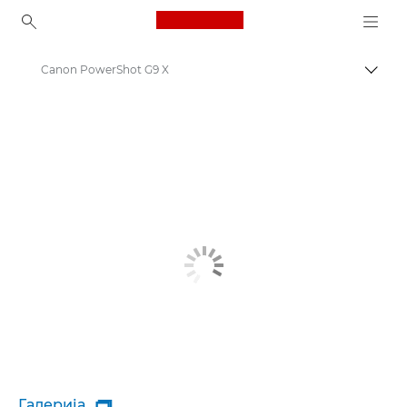
Canon Logo, back to ho
Canon PowerShot G9 X
Вклу
Canon
Галерија
