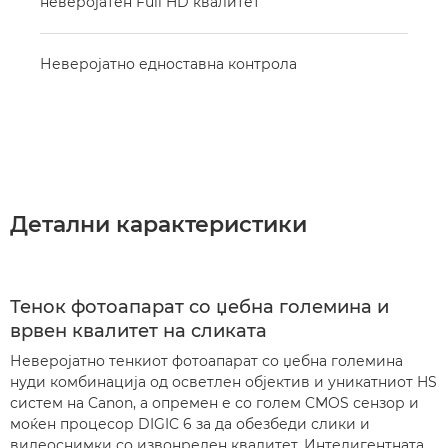
неверојатен Full HD квалитет
Неверојатно едноставна контрола
Детални карактеристики
Тенок фотоапарат со џебна големина и
врвен квалитет на сликата
Неверојатно тенкиот фотоапарат со џебна големина
нуди комбинација од осветлен објектив и уникатниот HS
систем на Canon, а опремен е со голем CMOS сензор и
моќен процесор DIGIC 6 за да обезбеди слики и
видеоснимки со извонреден квалитет. Интелигентната