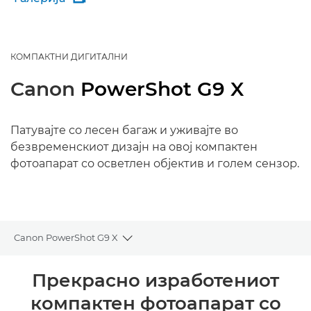
КОМПАКТНИ ДИГИТАЛНИ
Canon
PowerShot G9 X
Патувајте со лесен багаж и уживајте во
безвременскиот дизајн на овој компактен
фотоапарат со осветлен објектив и голем сензор.
Canon PowerShot G9 X
Toggle breadcrumbs
Преглед
Прекрасно изработениот
компактен фотоапарат со
Спецификации