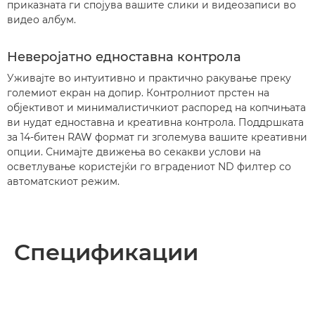
приказната ги спојува вашите слики и видеозаписи во
видео албум.
Неверојатно едноставна контрола
Уживајте во интуитивно и практично ракување преку
големиот екран на допир. Контролниот прстен на
објективот и минималистичкиот распоред на копчињата
ви нудат едноставна и креативна контрола. Поддршката
за 14-битен RAW формат ги зголемува вашите креативни
опции. Снимајте движења во секакви услови на
осветлување користејќи го вградениот ND филтер со
автоматскиот режим.
Спецификации