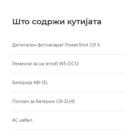
Што содржи кутијата
Дигитален фотоапарат PowerShot G9 X
Ременче за на зглоб WS-DC12
Батерија NB-13L
Полнач за батерии CB-2LHE
AC кабел