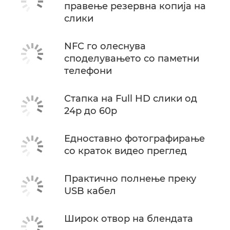
правење резервна копија на
слики
NFC го олеснува
споделувањето со паметни
телефони
Стапка на Full HD слики од
24p до 60p
Едноставно фотографирање
со краток видео преглед
Практично полнење преку
USB кабел
Широк отвор на блендата