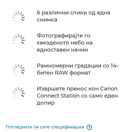
6 различни слики од една
снимка
Фотографирајте го
ѕвезденото небо на
едноставен начин
Рамномерни градации со 14-
битен RAW формат
Извршете пренос кон Canon
Connect Station со само еден
допир
Погледнете ги сите спецификации
