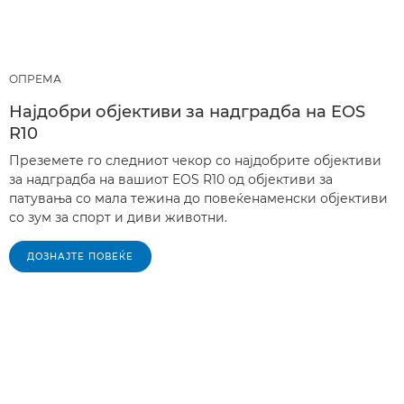
ОПРЕМА
Најдобри објективи за надградба на EOS
R10
Преземете го следниот чекор со најдобрите објективи
за надградба на вашиот EOS R10 од објективи за
патувања со мала тежина до повеќенаменски објективи
со зум за спорт и диви животни.
ДОЗНАЈТЕ ПОВЕЌЕ