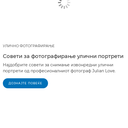
УЛИЧНО ФОТОГРАФИРАЊЕ
Совети за фотографирање улични портрети
Најдобрите совети за снимање извонредни улични
портрети од професионалниот фотограф Julian Love.
ДОЗНАЈТЕ ПОВЕЌЕ