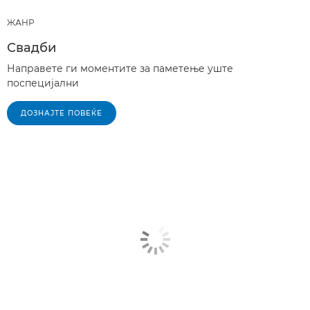
ЖАНР
Свадби
Направете ги моментите за паметење уште
поспецијални
ДОЗНАЈТЕ ПОВЕЌЕ