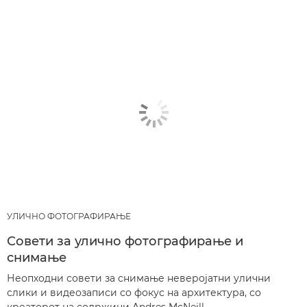
УЛИЧНО ФОТОГРАФИРАЊЕ
Совети за улично фотографирање и
снимање
Неопходни совети за снимање неверојатни улични
слики и видеозаписи со фокус на архитектура, со
креаторот на содржини Andres McNeill.