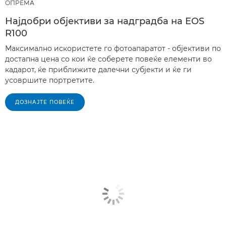
ОПРЕМА
Најдобри објективи за надградба на EOS
R100
Максимално искористете го фотоапаратот - објективи по
достапна цена со кои ќе соберете повеќе елементи во
кадарот, ќе приближите далечни субјекти и ќе ги
усовршите портретите.
ДОЗНАЈТЕ ПОВЕЌЕ