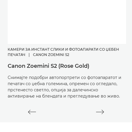
КАМЕРИ ЗА ИНСТАНТ СЛИКИ И ФОТОАПАРАТИ СО ЏЕБЕН
К
ПЕЧАТАЧ
|
CANON ZOEMINI S2
P
Canon Zoemini S2 (Rose Gold)
О
Снимајте подобри автопортрети со фотоапаратот и
п
печатач со џебна големина, опремен со огледало,
л
прстенесто светло, опција за далечинско
активирање на блендата и прегледување во живо.