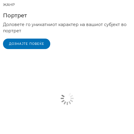
ЖАНР
Портрет
Доловете го уникатниот карактер на вашиот субјект во
портрет
ДОЗНАЈТЕ ПОВЕЌЕ