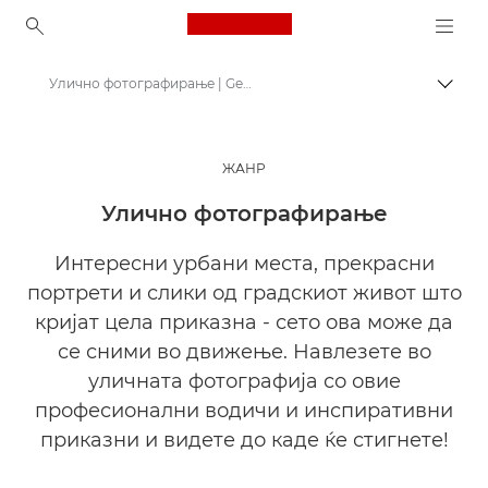
Canon Logo, back to ho
Улично фотографирање | Get Inspired
Вклу
Canon
Get Inspired | Совети за фотографирање и печатење и водичи за купување
ЖАНР
Приказни за фотографирање и креативност
Улично фотографирање
Интересни урбани места, прекрасни
портрети и слики од градскиот живот што
кријат цела приказна - сето ова може да
се сними во движење. Навлезете во
уличната фотографија со овие
професионални водичи и инспиративни
приказни и видете до каде ќе стигнете!