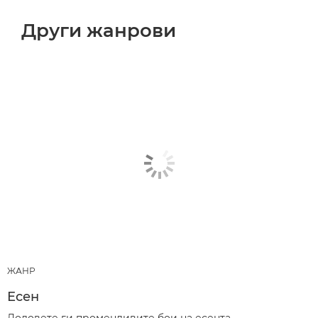
Други жанрови
ЖАНР
Есен
Доловете ги променливите бои на есента