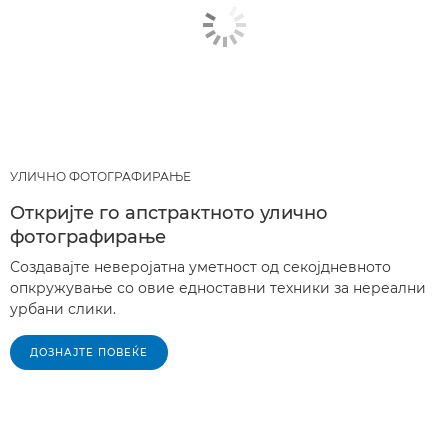
УЛИЧНО ФОТОГРАФИРАЊЕ
Откријте го апстрактното улично
фотографирање
Создавајте неверојатна уметност од секојдневното
опкружување со овие едноставни техники за нереални
урбани слики.
ДОЗНАЈТЕ ПОВЕЌЕ