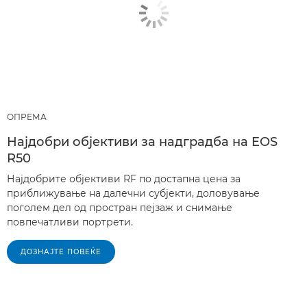
ОПРЕМА
Најдобри објективи за надградба на EOS
R50
Најдобрите објективи RF по достапна цена за
приближување на далечни субјекти, доловување
поголем дел од простран пејзаж и снимање
повпечатливи портрети.
ДОЗНАЈТЕ ПОВЕЌЕ