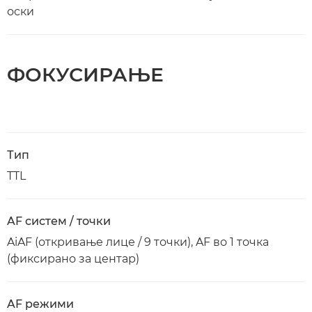
оски
ФОКУСИРАЊЕ
Тип
TTL
AF систем / точки
AiAF (откривање лице / 9 точки), AF во 1 точка
(фиксирано за центар)
AF режими