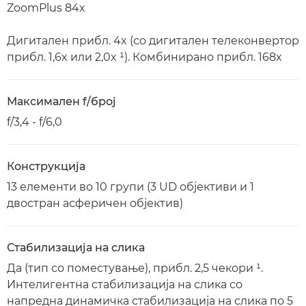
ZoomPlus 84x
Дигитален прибл. 4x (со дигитален телеконвертор
прибл. 1,6x или 2,0x ¹). Комбинирано прибл. 168x
Максимален f/број
f/3,4 - f/6,0
Конструкција
13 елементи во 10 групи (3 UD објективи и 1
двостран асферичен објектив)
Стабилизација на слика
Да (тип со поместување), прибл. 2,5 чекори ¹.
Интелигентна стабилизација на слика со
напредна динамичка стабилизација на слика по 5