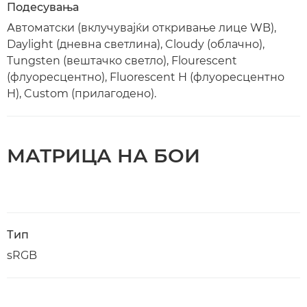
Подесувања
Автоматски (вклучувајќи откривање лице WB),
Daylight (дневна светлина), Cloudy (облачно),
Tungsten (вештачко светло), Flourescent
(флуоресцентно), Fluorescent H (флуоресцентно
H), Custom (прилагодено).
МАТРИЦА НА БОИ
Тип
sRGB