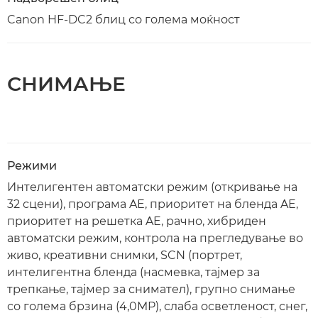
Canon HF-DC2 блиц со голема моќност
СНИМАЊЕ
Режими
Интелигентен автоматски режим (откривање на
32 сцени), програма AE, приоритет на бленда AE,
приоритет на решетка AE, рачно, хибриден
автоматски режим, контрола на прегледување во
живо, креативни снимки, SCN (портрет,
интелигентна бленда (насмевка, тајмер за
трепкање, тајмер за снимател), групно снимање
со голема брзина (4,0MP), слаба осветленост, снег,