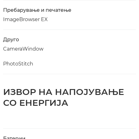
Пребарување и печатење
ImageBrowser EX
Друго
CameraWindow
PhotoStitch
ИЗВОР НА НАПОЈУВАЊЕ
СО ЕНЕРГИЈА
Батерии