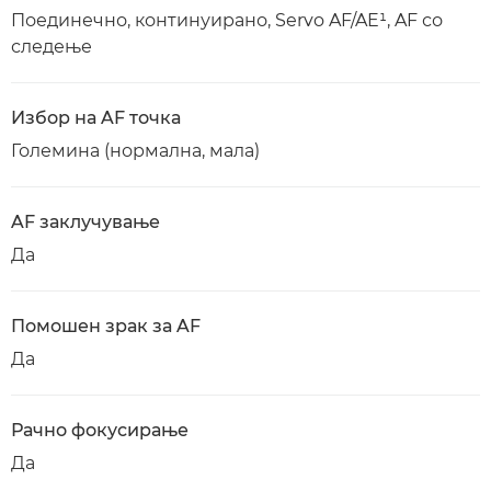
Поединечно, континуирано, Servo AF/AE¹, AF со
следење
Избор на AF точка
Големина (нормална, мала)
AF заклучување
Да
Помошен зрак за AF
Да
Рачно фокусирање
Да