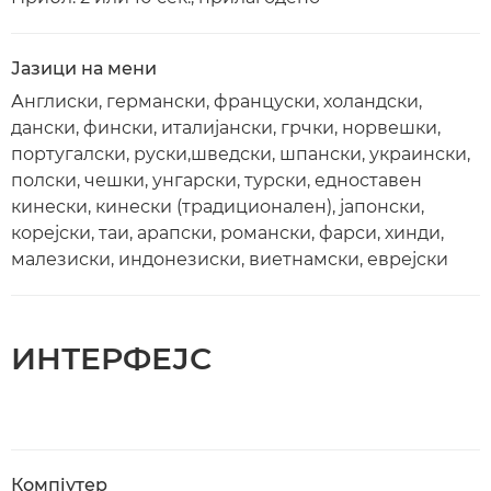
Јазици на мени
Англиски, германски, француски, холандски,
дански, фински, италијански, грчки, норвешки,
португалски, руски,шведски, шпански, украински,
полски, чешки, унгарски, турски, едноставен
кинески, кинески (традиционален), јапонски,
корејски, таи, арапски, романски, фарси, хинди,
малезиски, индонезиски, виетнамски, еврејски
ИНТЕРФЕЈС
Компјутер