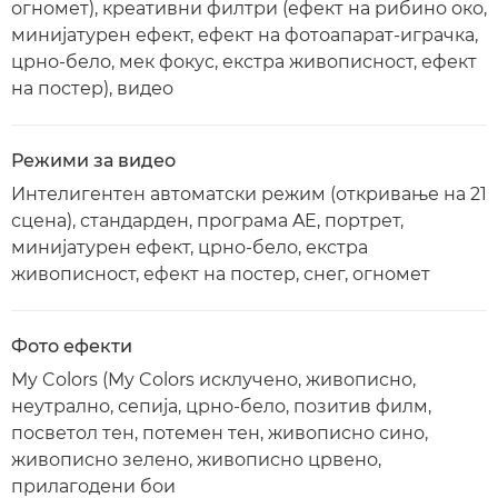
огномет), креативни филтри (ефект на рибино око,
минијатурен ефект, ефект на фотоапарат-играчка,
црно-бело, мек фокус, екстра живописност, ефект
на постер), видео
Режими за видео
Интелигентен автоматски режим (откривање на 21
сцена), стандарден, програма AE, портрет,
минијатурен ефект, црно-бело, екстра
живописност, ефект на постер, снег, огномет
Фото ефекти
My Colors (My Colors исклучено, живописно,
неутрално, сепија, црно-бело, позитив филм,
посветол тен, потемен тен, живописно сино,
живописно зелено, живописно црвено,
прилагодени бои