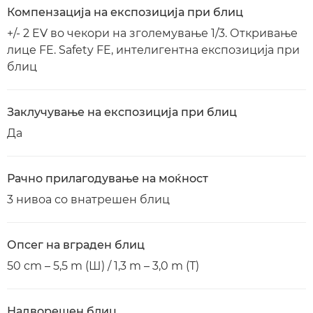
Компензација на експозиција при блиц
+/- 2 EV во чекори на зголемување 1/3. Откривање
лице FE. Safety FE, интелигентна експозиција при
блиц
Заклучување на експозиција при блиц
Да
Рачно прилагодување на моќност
3 нивоа со внатрешен блиц
Опсег на вграден блиц
50 cm – 5,5 m (Ш) / 1,3 m – 3,0 m (Т)
Надворешен блиц