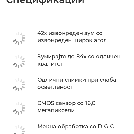
Спецификации
42x извонреден зум со
извонреден широк агол
Зумирајте до 84x со одличен
квалитет
Одлични снимки при слаба
осветленост
CMOS сензор со 16,0
мегапиксели
Моќна обработка со DIGIC