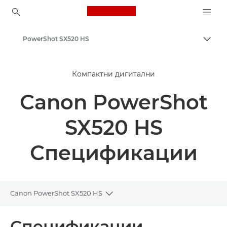
Canon Logo, back to ho
PowerShot SX520 HS
Вклу
Canon
Компактни дигитални
Canon PowerShot
SX520 HS
Спецификации
Canon PowerShot SX520 HS
Toggle breadcrumbs
Преглед
Спецификации