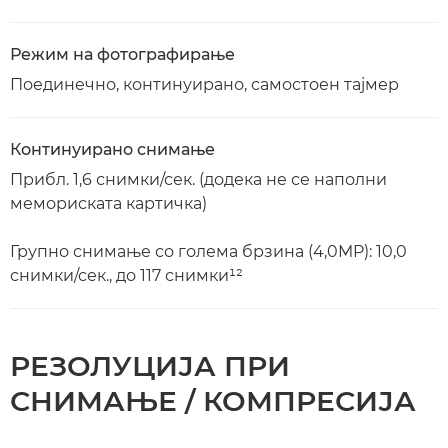
Режим на фотографирање
Поединечно, континуирано, самостоен тајмер
Континуирано снимање
Прибл. 1,6 снимки/сек. (додека не се наполни
мемориската картичка)
Групно снимање со голема брзина (4,0MP): 10,0
снимки/сек., до 117 снимки¹²
РЕЗОЛУЦИЈА ПРИ
СНИМАЊЕ / КОМПРЕСИЈА