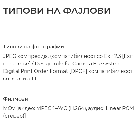
ТИПОВИ НА ФАЈЛОВИ
Типови на фотографии
JPEG компресија, (компатибилност со Exif 2.3 [Exif
печатење] / Design rule for Camera File system,
Digital Print Order Format [DPOF] компатибилност
со верзија 1.1
Филмови
MOV [видео: MPEG4-AVC (H.264), аудио: Linear PCM
(стерео)]