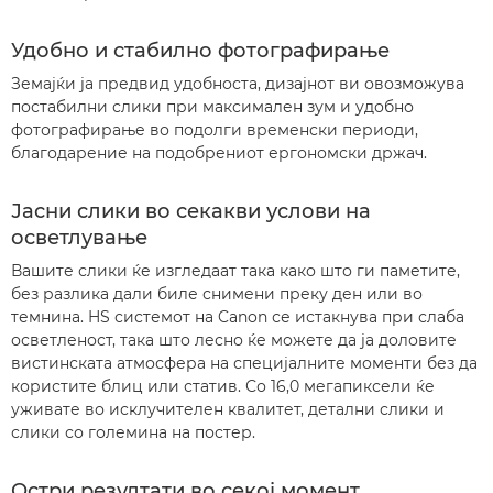
Удобно и стабилно фотографирање
Земајќи ја предвид удобноста, дизајнот ви овозможува
постабилни слики при максимален зум и удобно
фотографирање во подолги временски периоди,
благодарение на подобрениот ергономски држач.
Јасни слики во секакви услови на
осветлување
Вашите слики ќе изгледаат така како што ги паметите,
без разлика дали биле снимени преку ден или во
темнина. HS системот на Canon се истакнува при слаба
осветленост, така што лесно ќе можете да ја доловите
вистинската атмосфера на специјалните моменти без да
користите блиц или статив. Со 16,0 мегапиксели ќе
уживате во исклучителен квалитет, детални слики и
слики со големина на постер.
Остри резултати во секој момент