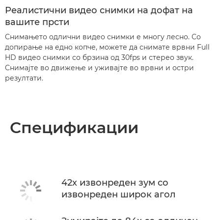
Реалистични видео снимки на дофат на
вашите прсти
Снимањето одлични видео снимки е многу лесно. Со
допирање на едно копче, можете да снимате врвни Full
HD видео снимки со брзина од 30fps и стерео звук.
Снимајте во движење и уживајте во врвни и остри
резултати.
Спецификации
42x извонреден зум со
извонреден широк агол