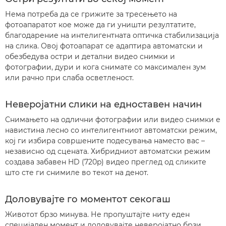
Нема потреба да се грижите за тресењето на
фотоапаратот кое може да ги уништи резултатите,
благодарение на интелигентната оптичка стабилизација
на слика. Овој фотоапарат се адаптира автоматски и
обезбедува остри и детални видео снимки и
фотографии, дури и кога снимате со максимален зум
или рачно при слаба осветленост.
Неверојатни слики на едноставен начин
Снимањето на одлични фотографии или видео снимки е
навистина лесно со интелигентниот автоматски режим,
кој ги избира совршените подесувања наместо вас –
независно од сцената. Хибридниот автоматски режим
создава забавен HD (720p) видео преглед од сликите
што сте ги снимиле во текот на денот.
Доловувајте го моментот секогаш
Животот брзо минува. Не пропуштајте ниту еден
специјален момент и доловувајте неверојатно брзи