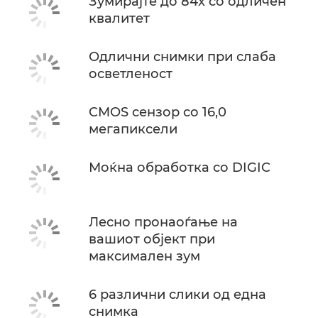
Зумирајте до 84x со одличен
квалитет
Одлични снимки при слаба
осветленост
CMOS сензор со 16,0
мегапиксели
Моќна обработка со DIGIC
Лесно пронаоѓање на
вашиот објект при
максимален зум
6 различни слики од една
снимка