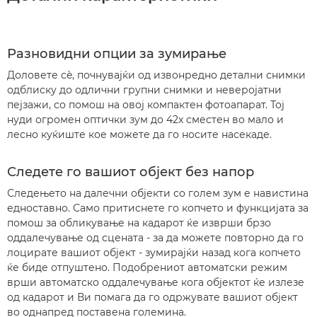
Разновидни опции за зумирање
Доловете сè, почнувајќи од извонредно детални снимки
одблиску до одлични групни снимки и неверојатни
пејзажи, со помош на овој компактен фотоапарат. Тој
нуди огромен оптички зум до 42x сместен во мало и
лесно куќиште кое можете да го носите насекаде.
Следете го вашиот објект без напор
Следењето на далечни објекти со голем зум е навистина
едноставно. Само притиснете го копчето и функцијата за
помош за обликување на кадарот ќе изврши брзо
оддалечување од сцената - за да можете повторно да го
лоцирате вашиот објект - зумирајќи назад кога копчето
ќе биде отпуштено. Подобрениот автоматски режим
врши автоматско оддалечување кога објектот ќе излезе
од кадарот и Ви помага да го одржувате вашиот објект
во однапред поставена големина.