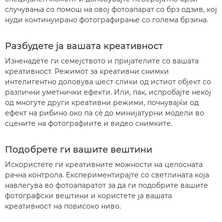
случувања со помош на овој фотоапарат со брз одзив, кој
нуди континуирано фотографирање со голема брзина.
Разбудете ја вашата креативност
Изненадете ги семејството и пријателите со вашата
креативност. Режимот за креативни снимки
интелигентно доловува шест слики од истиот објект со
различни уметнички ефекти. Или, пак, испробајте некој
од многуте други креативни режими, почнувајќи од
ефект на рибино око па сè до минијатурни модели во
сцените на фотографиите и видео снимките.
Подобрете ги вашите вештини
Искористете ги креативните можности на целосната
рачна контрола. Експериментирајте со светлината која
навлегува во фотоапаратот за да ги подобрите вашите
фотографски вештини и користете ја вашата
креативност на повисоко ниво.