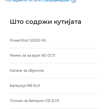
Погледнете ги сите спецификации

Што содржи кутијата
PowerShot SX520 HS
Ремен за на врат NS-DC11
Капаче за објектив
Батерија NB-6LH
Полнач за батерии CB-2LYE