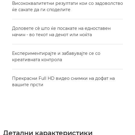
Висококвалитетни резултати кои со задоволство
ќе сакате да ги споделите
Доловете сè што ќе посакате на едноставен
начин - во текот на денот или ноќта
Експериментирајте и забавувајте се со
креативната контрола
Прекрасни Full HD видео снимки на дофат на
вашите прсти
Детални карактеристики