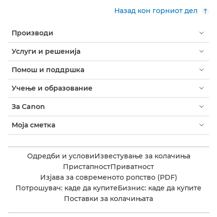
Назад кон горниот дел
Производи
Услуги и решенија
Помош и поддршка
Учење и образование
За Canon
Моја сметка
Одредби и услови
Известување за колачиња
Пристапност
Приватност
Изјава за современото ропство (PDF)
Потрошувач: каде да купите
Бизнис: каде да купите
Поставки за колачињата