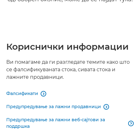
Правни информации и информации за усогласеност
Контактирајте нè
Кориснички информации
Ви помагаме да ги разгледате темите како што
се фалсификуваната стока, сивата стока и
лажните продавници.
Фалсификати

Предупредување за лажни продавници

Предупредување за лажни веб-сајтови за

поддршка