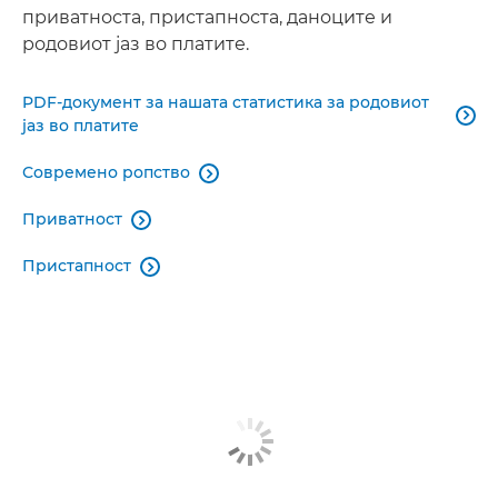
приватноста, пристапноста, даноците и
родовиот јаз во платите.
PDF-документ за нашата статистика за родовиот

јаз во платите
Современо ропство

Приватност

Пристапност
