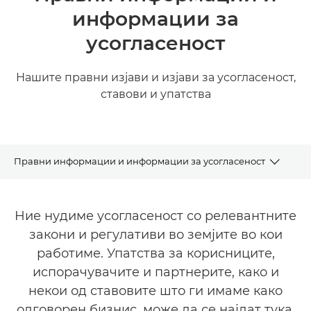
информации за
усогласеност
Нашите правни изјави и изјави за усогласеност,
ставови и упатства
Правни информации и информации за усогласеност
За Canon
Ние нудиме усогласеност со релевантните
Одржливост
закони и регулативи во земјите во кои
работиме. Упатства за корисниците,
Редакција
испорачувачите и партнерите, како и
некои од ставовите што ги имаме како
Спонзорство
одговорен бизнис, може да се најдат тука.