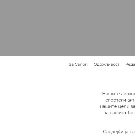
За Canon
Одржливост
Реда
Нашите активн
спортски ак
нашите цели за
на нашиот бре
Следејќи ја н