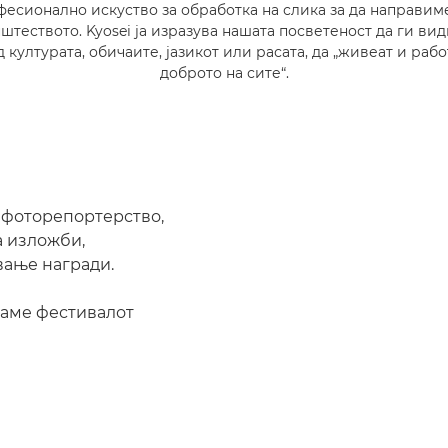
есионално искуство за обработка на слика за да направим
штеството. Kyosei ја изразува нашата посветеност да ги вид
 културата, обичаите, јазикот или расата, да „живеат и рабо
доброто на сите“.
а фоторепортерство,
а изложби,
вање награди.
ваме фестивалот