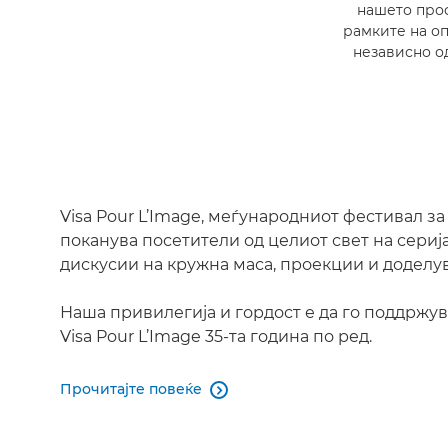
нашето проф
рамките на оп
независно од
Visa Pour L’Image, меѓународниот фестивал з
поканува посетители од целиот свет на сериј
дискусии на кружна маса, проекции и доделу
Наша привилегија и гордост е да го поддржу
Visa Pour L’Image 35-та година по ред.
Прочитајте повеќе
