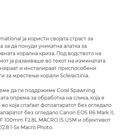
national ја користи својата страст за
а за да понуди уникатна алатка за
вната корална криза. Под водството на
имот ја развиваше во текот на изминатата
ајнираат и инсталираат приспособени
 за мрестење корали Scleractinia.
еме да ги поддржиме Coral Spawning
шата опрема за обработка на слика, која е
 во која спаѓаат фотоапаратот без огледало
апаратот без огледало Canon EOS R6 Mark II,
RF 100mm F2.8L MACRO IS USM и објективот
.8 1-5x Macro Photo.