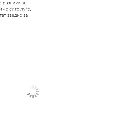
е разлика во
име сите луѓе,
тат заедно за