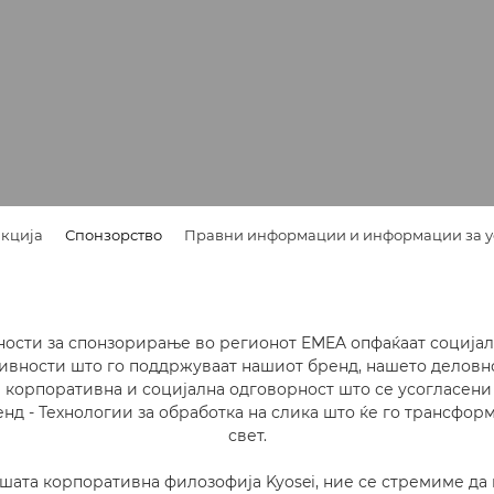
кција
Спонзорство
Правни информации и информации за у
ости за спонзорирање во регионот EMEA опфаќаат социјал
тивности што го поддржуваат нашиот бренд, нашето деловн
 корпоративна и социјална одговорност што се усогласени 
нд - Технологии за обработка на слика што ќе го трансфо
свет.
ашата корпоративна филозофија Kyosei, ние се стремиме д