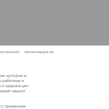
согласеност
Контактирајте нè
ни, културни и
о работење и
со крајната цел
рмираат нашиот
а го примениме