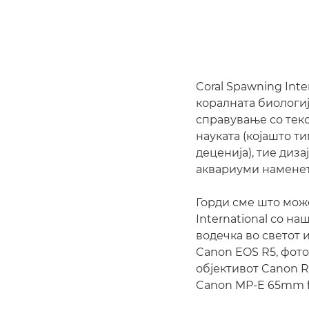
Coral Spawning Inter
коралната биологиј
справување со теко
науката (којашто т
деценија), тие диз
аквариуми наменети
Горди сме што мож
International со на
водечка во светот и
Canon EOS R5, фото
објективот Canon 
Canon MP-E 65mm f/2