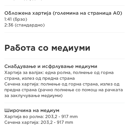
Обложена хартија (големина на страница A0)
1:41 (брзо)
2:36 (стандардно)
Работа со медиуми
Снабдување и исфрлување медиуми
Хартија за валјак: една ролна, полнење од горна
страна, излез од предна страна
Сечена хартија: полнење од горна страна, излез од
предна страна (рачно полнење со помош на рачката
за заклучување медиуми)
Широчина на медиум
Хартија во ролна: 203,2 - 917 mm
Сечена хартија: 203,2 - 917 mm