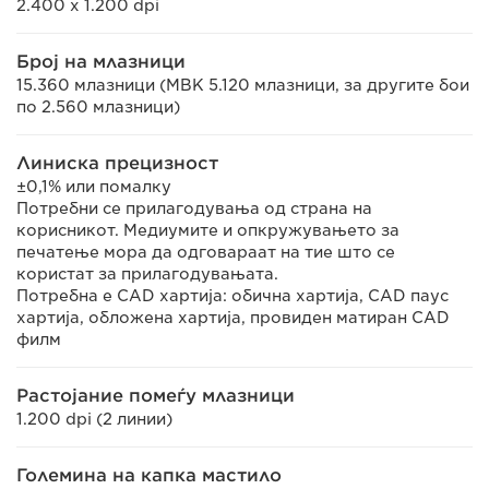
2.400 x 1.200 dpi
Број на млазници
15.360 млазници (MBK 5.120 млазници, за другите бои
по 2.560 млазници)
Линиска прецизност
±0,1% или помалку
Потребни се прилагодувања од страна на
корисникот. Медиумите и опкружувањето за
печатење мора да одговараат на тие што се
користат за прилагодувањата.
Потребна е CAD хартија: обична хартија, CAD паус
хартија, обложена хартија, провиден матиран CAD
филм
Растојание помеѓу млазници
1.200 dpi (2 линии)
Големина на капка мастило