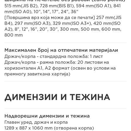
515 mm(JIS B2), 728 mm(BIS B1), 594 mm(ISO A1), 841
mm(ISO A0), 10", 14", 17", 24", 36"
[Површина врз која може да се печати] 257 mm(JIS
B4), 297 mm(ISO A3), 329 mm(ISO A3+), 420 mm(ISO
A2), 8", 12", 16", 20", 30", 300 mm, 500 mm, 600 mm,
800 mm
Максимален број на отпечатени материјали
Држач/корпа - стандардна положба: 1 лист
Држач/корпа - рамна положба: 20 листови на
хоризонтален А1, A2 формат (освен во услови на
премногу завиткана хартија)
ДИМЕНЗИИ И ТЕЖИНА
Надворешни димензии и тежина
Главен уред, држач и корпа
1289 x 887 x 1060 mm (отворена корпа)