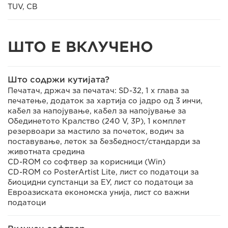
TUV, CB
ШТО Е ВКЛУЧЕНО
Што содржи кутијата?
Печатач, држач за печатач: SD-32, 1 x глава за
печатење, додаток за хартија со јадро од 3 инчи,
кабел за напојување, кабел за напојување за
Обединетото Кралство (240 V, 3P), 1 комплет
резервоари за мастило за почеток, водич за
поставување, леток за безбедност/стандарди за
животната средина
CD-ROM со софтвер за корисници (Win)
CD-ROM со PosterArtist Lite, лист со податоци за
биоцидни супстанци за ЕУ, лист со податоци за
Евроазиската економска унија, лист со важни
податоци