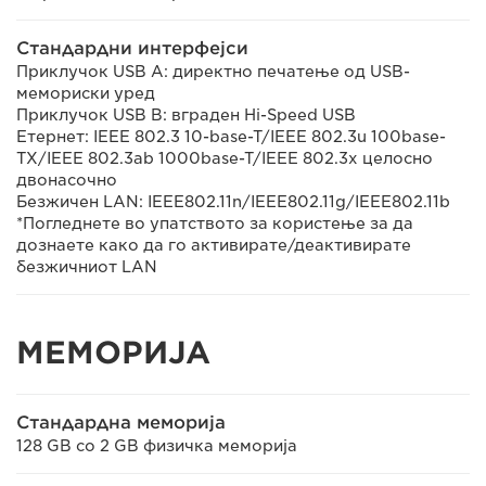
Стандардни интерфејси
Приклучок USB A: директно печатење од USB-
мемориски уред
Приклучок USB B: вграден Hi-Speed USB
Етернет: IEEE 802.3 10-base-T/IEEE 802.3u 100base-
TX/IEEE 802.3ab 1000base-T/IEEE 802.3x целосно
двонасочно
Безжичен LAN: IEEE802.11n/IEEE802.11g/IEEE802.11b
*Погледнете во упатството за користење за да
дознаете како да го активирате/деактивирате
безжичниот LAN
МЕМОРИЈА
Стандардна меморија
128 GB со 2 GB физичка меморија