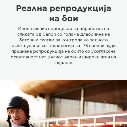
Реална репродукција
на бои
Иновативниот процесор за обработка на
сликата од Canon со голема длабочина на
битови и систем за контрола на задното
осветлување со технологија за IPS панели нуди
прецизна репродукција на боите со усогласена
осветленост низ целиот екран и широки агли на
гледање.