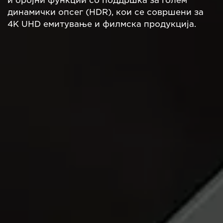
и бројни функции со поддршка за голем
динамички опсег (HDR), кои се совршени за
4K UHD емитување и филмска продукција.