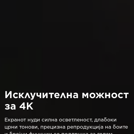
Исклучителна можност
за 4K
Екранот нуди силна осветленост, длабоки
црни тонови, прецизна репродукција на боите