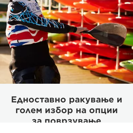
Едноставно ракување и
голем избор на опции
за поврзување
Вградениот контролен панел со тркалце и