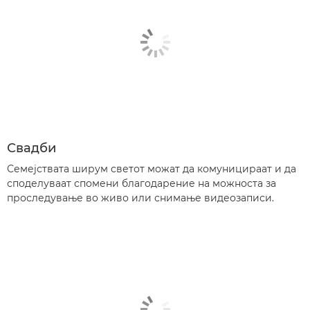
Свадби
Семејствата ширум светот можат да комуницираат и да
споделуваат спомени благодарение на можноста за
проследување во живо или снимање видеозаписи.