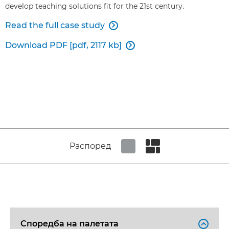
develop teaching solutions fit for the 21st century.
Read the full case study

Download PDF [pdf, 2117 kb]

Распоред
Set tiled view
Set masonry view
Споредба на палетата
