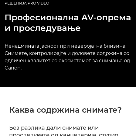
РЕШЕНИЈА PRO VIDEO
Професионална AV-опрема
и проследување
Ненадмината јасност при неверојатна близина.
Снимете, контролирајте и доловете содржина со
одличен квалитет со екосистемот за снимање од
Canon.
Каква содржина снимате?
Без разлика дали снимате или
проследувате од канцеларија, студио,