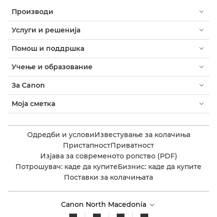
Производи
Услуги и решенија
Помош и поддршка
Учење и образование
За Canon
Моја сметка
Одредби и услови
Известување за колачиња
Пристапност
Приватност
Изјава за современото ропство (PDF)
Потрошувач: каде да купите
Бизнис: каде да купите
Поставки за колачињата
Canon North Macedonia​