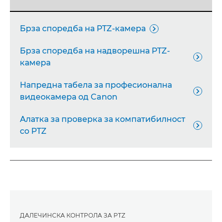
Брза споредба на PTZ-камера

Брза споредба на надворешна PTZ-

камера
Напредна табела за професионална

видеокамера од Canon
Алатка за проверка за компатибилност

со PTZ
ДАЛЕЧИНСКА КОНТРОЛА ЗА PTZ