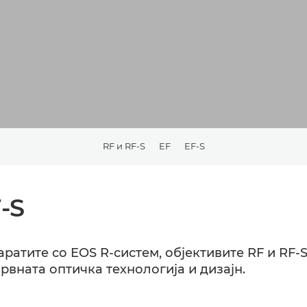
RF и RF-S
EF
EF-S
-S
атите со EOS R-систем, објективите RF и RF-S
вната оптичка технологија и дизајн.