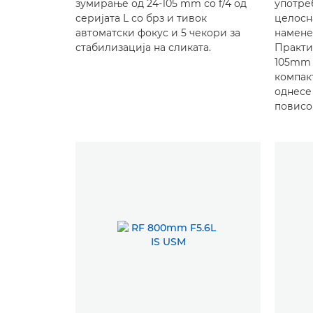
зумирање од 24-105 mm со f/4 од
употре
серијата L со брз и тивок
целосн
автоматски фокус и 5 чекори за
наменет
стабилизација на сликата.
Практи
105mm F
компак
однесе
повисо