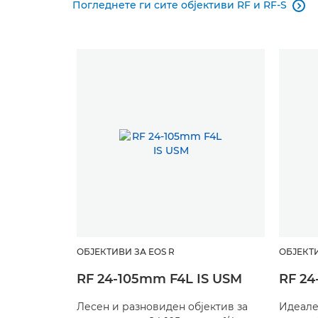
Погледнете ги сите објективи RF и RF-S

ОБЈЕКТИВИ ЗА EOS R
ОБЈЕКТ
RF 24-105mm F4L IS USM
RF 24
Лесен и разновиден објектив за
Идеале