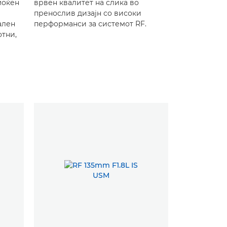
моќен
врвен квалитет на слика во
пренослив дизајн со високи
ален
перформанси за системот RF.
отни,