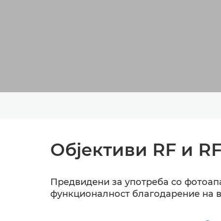
Објективи RF и RF
Предвидени за употреба со фотоапар
функционалност благодарение на вр