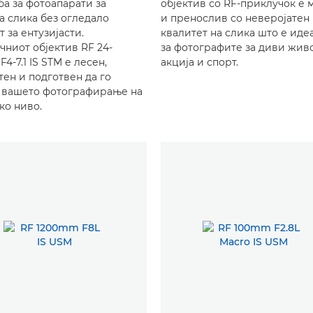
ба за фотоапарати за
објектив со RF-приклучок е 
а слика без огледало
и пренослив со неверојатен
 за ентузијасти.
квалитет на слика што е иде
чниот објектив RF 24-
за фотографите за диви жив
4-7.1 IS STM е лесен,
акција и спорт.
тен и подготвен да го
 вашето фотографирање на
ко ниво.