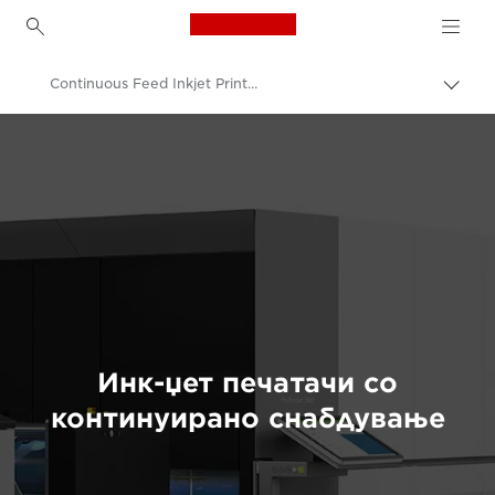
Canon Logo, back to h
Continuous Feed Inkjet Printers
Вклу
нави
Canon
пате
Решенија и услуги
Деловни производи
Производствено печатење
Инк-џет печатачи со
континуирано снабдување