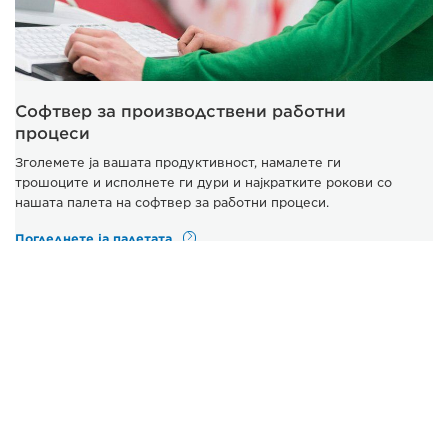
Софтвер за производствени работни
процеси
Зголемете ја вашата продуктивност, намалете ги
трошоците и исполнете ги дури и најкратките рокови со
нашата палета на софтвер за работни процеси.
Погледнете ја палетата
Алтернативни производи
Не го пронајдовте тоа што го баравте? Ние ви