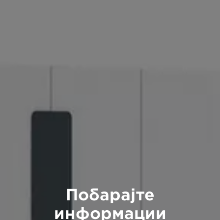
Побарајте
информации