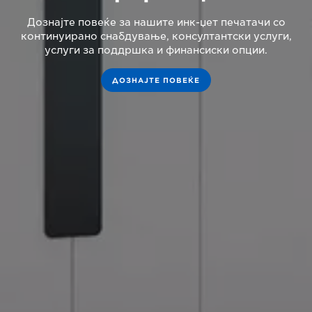
Дознајте повеќе за нашите инк-џет печатачи со
континуирано снабдување, консултантски услуги,
услуги за поддршка и финансиски опции.
ДОЗНАЈТЕ ПОВЕЌЕ