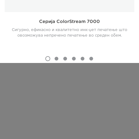
Серија ColorStream 7000
Сигурно, ефикасно и квалитетно инк-џет печатење што
овозможува непречено печатење во среден обем.