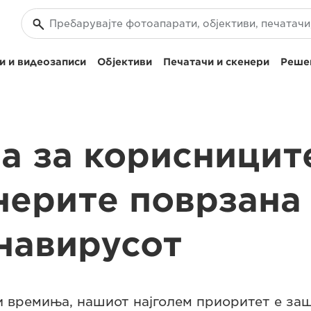
и и видеозаписи
Објективи
Печатачи и скенери
Решен
ва за корисницит
нерите поврзана
навирусот
и времиња, нашиот најголем приоритет е заш