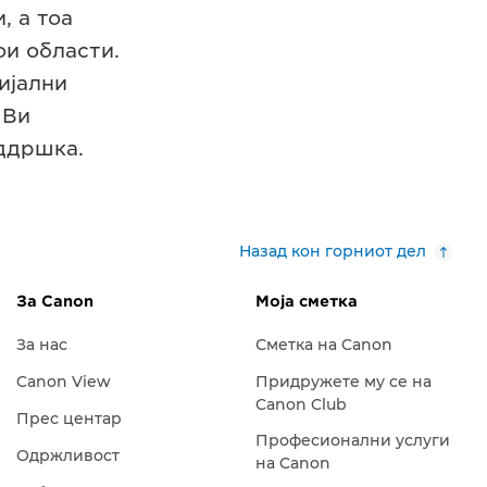
, а тоа
ои области.
ијални
 Ви
ддршка.
Назад кон горниот дел
За Canon
Моја сметка
За нас
Сметка на Canon
Canon View
Придружете му се на
Canon Club
Прес центар
Професионални услуги
Одржливост
на Canon