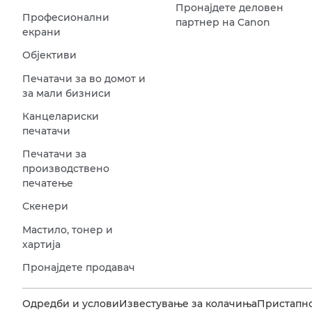
Пронајдете деловен
Професионални
партнер на Canon
екрани
Објективи
Печатачи за во домот и
за мали бизниси
Канцелариски
печатачи
Печатачи за
производствено
печатење
Скенери
Мастило, тонер и
хартија
Пронајдете продавач
Одредби и услови
Известување за колачиња
Пристапн