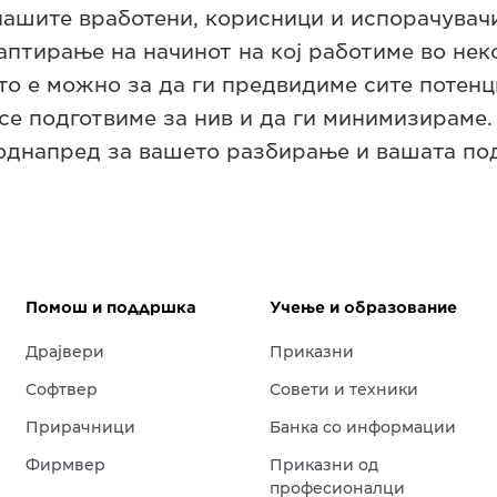
нашите вработени, корисници и испорачувачи
аптирање на начинот на кој работиме во нек
то е можно за да ги предвидиме сите потенц
се подготвиме за нив и да ги минимизираме.
однапред за вашето разбирање и вашата по
Помош и поддршка
Учење и образование
Драјвери
Приказни
Софтвер
Совети и техники
Прирачници
Банка со информации
Фирмвер
Приказни од
професионалци