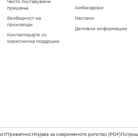
Често поставувани
Амбасадори
прашања
Безбедност на
Настани
производи
Деловни информации
Контактирајте со
корисничка поддршка
ост
Приватност
Изјава за современото ропство (PDF)
Потрош