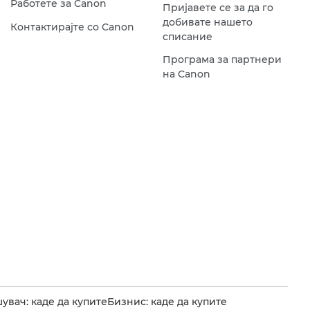
Работете за Canon
Пријавете се за да го
добивате нашето
Контактирајте со Canon
списание
Програма за партнери
на Canon
увач: каде да купите
Бизнис: каде да купите