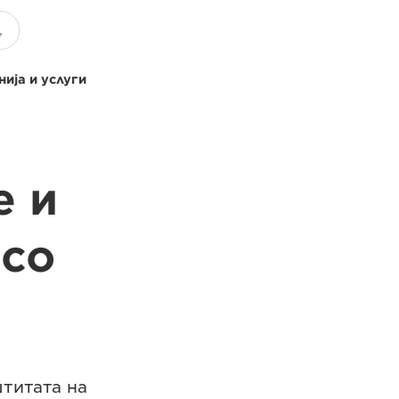
ија и услуги
е и
 со
титата на