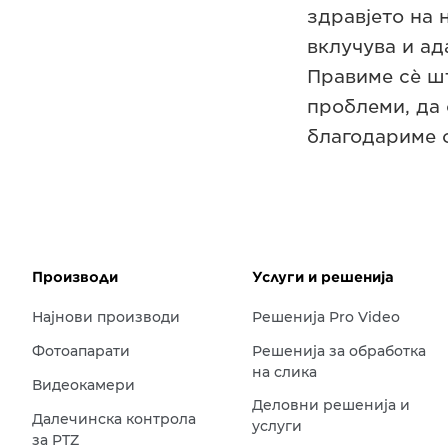
здравјето на 
вклучува и ад
Правиме сè ш
проблеми, да 
благодариме 
Производи
Услуги и решенија
Најнови производи
Решенија Pro Video
Фотоапарати
Решенија за обработка
на слика
Видеокамери
Деловни решенија и
Далечинска контрола
услуги
за PTZ