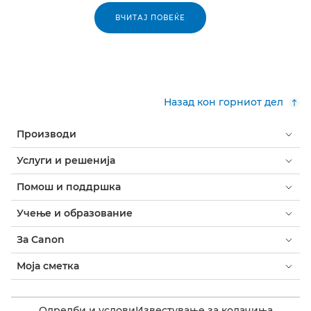
ВЧИТАЈ ПОВЕЌЕ
Назад кон горниот дел
Производи
Услуги и решенија
Помош и поддршка
Учење и образование
За Canon
Моја сметка
Одредби и услови
Известување за колачиња