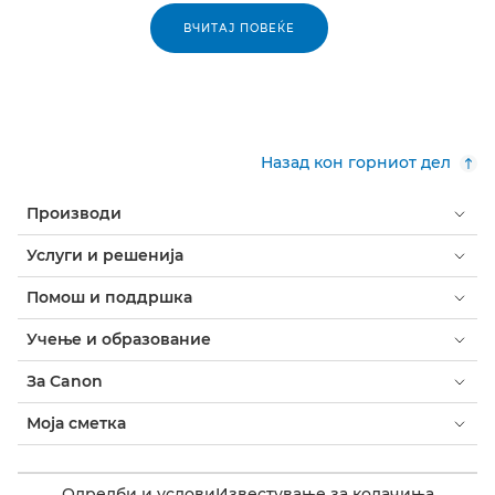
ВЧИТАЈ ПОВЕЌЕ
Назад кон горниот дел
Производи
Услуги и решенија
Помош и поддршка
Учење и образование
За Canon
Моја сметка
Одредби и услови
Известување за колачиња