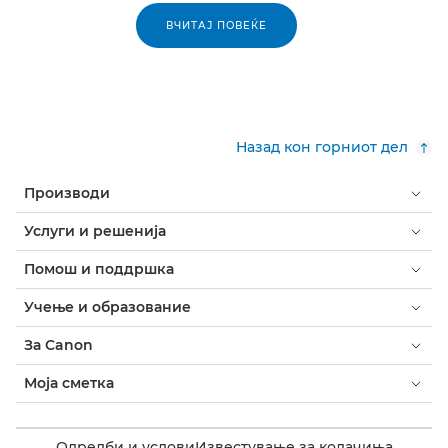
ВЧИТАЈ ПОВЕЌЕ
Назад кон горниот дел
Производи
Услуги и решенија
Помош и поддршка
Учење и образование
За Canon
Моја сметка
Одредби и услови
Известување за колачиња