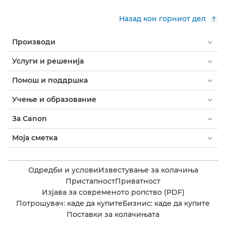
Назад кон горниот дел
Производи
Услуги и решенија
Помош и поддршка
Учење и образование
За Canon
Моја сметка
Одредби и услови
Известување за колачиња
Пристапност
Приватност
Изјава за современото ропство (PDF)
Потрошувач: каде да купите
Бизнис: каде да купите
Поставки за колачињата