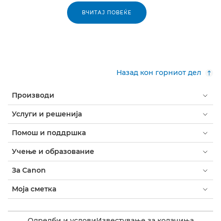
ВЧИТАЈ ПОВЕЌЕ
Назад кон горниот дел
Производи
Услуги и решенија
Помош и поддршка
Учење и образование
За Canon
Моја сметка
Одредби и услови
Известување за колачиња