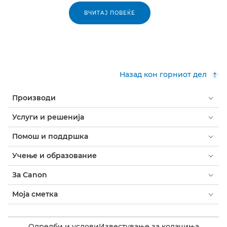
ВЧИТАЈ ПОВЕЌЕ
Назад кон горниот дел
Производи
Услуги и решенија
Помош и поддршка
Учење и образование
За Canon
Моја сметка
Одредби и услови
Известување за колачиња