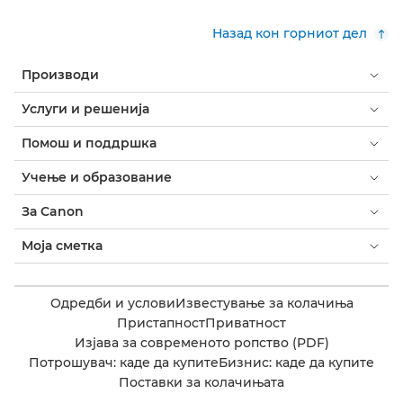
Назад кон горниот дел
Производи
Услуги и решенија
Помош и поддршка
Учење и образование
За Canon
Моја сметка
Одредби и услови
Известување за колачиња
Пристапност
Приватност
Изјава за современото ропство (PDF)
Потрошувач: каде да купите
Бизнис: каде да купите
Поставки за колачињата