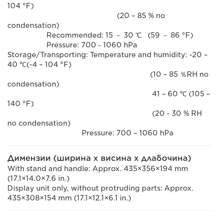
104 °F)
(20 – 85 % no
condensation)
Recommended: 15 － 30 ℃ (59 － 86 °F)
Pressure: 700－1060 hPa
Storage/Transporting: Temperature and humidity: -20 –
40 ℃(-4 – 104 °F)
(10 – 85 ％RH no
condensation)
41 – 60 ℃ (105 –
140 °F)
(20 - 30 % RH
no condensation)
Pressure: 700 – 1060 hPa
Димензии (ширина x висина x длабочина)
With stand and handle: Approx. 435×356×194 mm
(17.1×14.0×7.6 in.)
Display unit only, without protruding parts: Approx.
435×308×154 mm (17.1×12.1×6.1 in.)