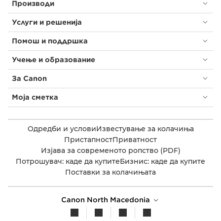
Производи
Услуги и решенија
Помош и поддршка
Учење и образование
За Canon
Моја сметка
Одредби и услови
Известување за колачиња
Пристапност
Приватност
Изјава за современото ропство (PDF)
Потрошувач: каде да купите
Бизнис: каде да купите
Поставки за колачињата
Canon North Macedonia​