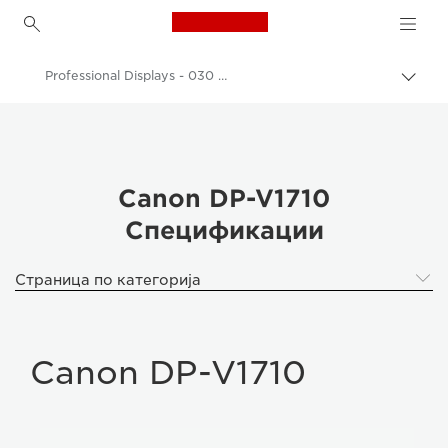
Canon Logo, back to h
Professional Displays - 030 DP-V1710
Вклу
нави
Canon
пате
K професионални екрани
Canon DP-V1710
Canon DP-V1710
Спецификации
Страница по категорија
Canon DP-V1710