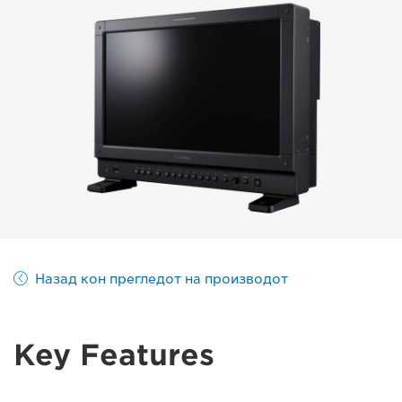
Назад кон прегледот на производот
Key Features