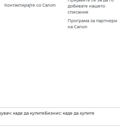
Пријавете се за да го
Контактирајте со Canon
добивате нашето
списание
Програма за партнери
на Canon
увач: каде да купите
Бизнис: каде да купите