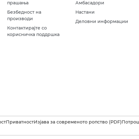
прашања
Амбасадори
Безбедност на
Настани
производи
Деловни информации
Контактирајте со
корисничка поддршка
ост
Приватност
Изјава за современото ропство (PDF)
Потрош