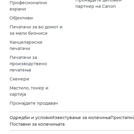
Пронајдете деловен
Професионални
партнер на Canon
екрани
Објективи
Печатачи за во домот и
за мали бизниси
Канцелариски
печатачи
Печатачи за
производствено
печатење
Скенери
Мастило, тонер и
хартија
Пронајдете продавач
Одредби и услови
Известување за колачиња
Пристапн
Поставки за колачињата