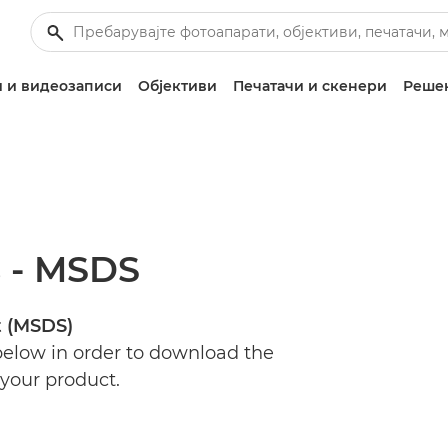
 и видеозаписи
Објективи
Печатачи и скенери
Решен
s - MSDS
t (MSDS)
 below in order to download the
 your product.