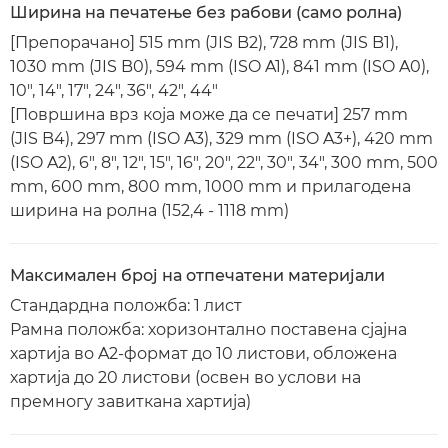
Ширина на печатење без рабови (само ролна)
[Препорачано] 515 mm (JIS B2), 728 mm (JIS B1),
1030 mm (JIS B0), 594 mm (ISO A1), 841 mm (ISO A0),
10", 14", 17", 24", 36", 42", 44"
[Површина врз која може да се печати] 257 mm
(JIS B4), 297 mm (ISO A3), 329 mm (ISO A3+), 420 mm
(ISO A2), 6", 8", 12", 15", 16", 20", 22", 30", 34", 300 mm, 500
mm, 600 mm, 800 mm, 1000 mm и прилагодена
ширина на ролна (152,4 - 1118 mm)
Максимален број на отпечатени материјали
Стандардна положба: 1 лист
Рамна положба: хоризонтално поставена сјајна
хартија во A2-формат до 10 листови, обложена
хартија до 20 листови (освен во услови на
премногу завиткана хартија)