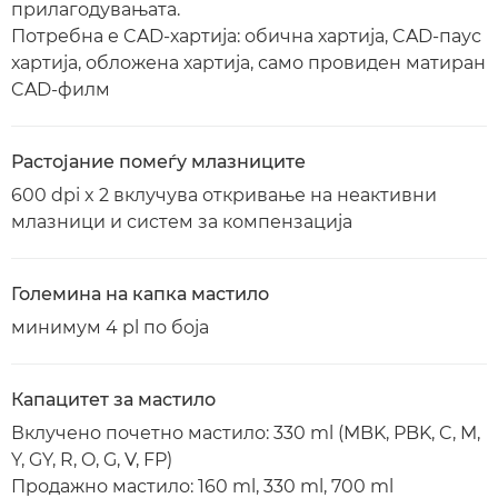
прилагодувањата.
Потребна е CAD-хартија: обична хартија, CAD-паус
хартија, обложена хартија, само провиден матиран
CAD-филм
Растојание помеѓу млазниците
600 dpi x 2 вклучува откривање на неактивни
млазници и систем за компензација
Големина на капка мастило
минимум 4 pl по боја
Капацитет за мастило
Вклучено почетно мастило: 330 ml (MBK, PBK, C, M,
Y, GY, R, O, G, V, FP)
Продажно мастило: 160 ml, 330 ml, 700 ml