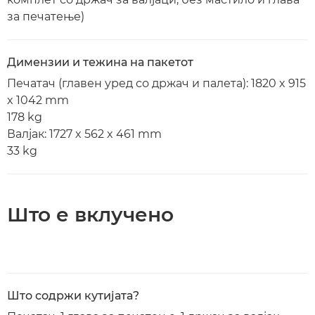
за печатење)
Димензии и тежина на пакетот
Печатач (главен уред со држач и палета): 1820 x 915
x 1042 mm
178 kg
Валјак: 1727 x 562 x 461 mm
33 kg
Што е вклучено
Што содржи кутијата?