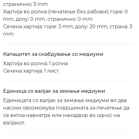
странично: 3 mm
Хартија во ролна (печатење без рабови): горе: 0
mm, долу: 0 mm, странично: 0 mm
Сечена хартија: горе: 3 mm, долу: 20 mm, страна: 3
mm
Капацитет за снабдување со медиуми
Хартија во ролна: 1 ролна
Сечена хартија: 1 лист
Единица со валјак за земање медиуми
Единицата со валјак за земање медиуми во две
насоки овозможува површината за печатење да
се витка навнатре или нанадвор во однос на
валјакот.