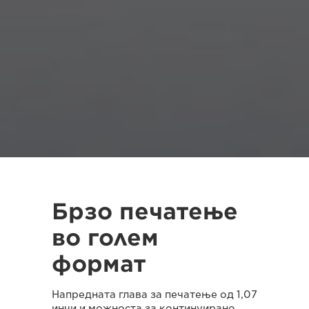
Брзо печатење
во голем
формат
Напредната глава за печатење од 1,07
инчи и можноста за континуирано