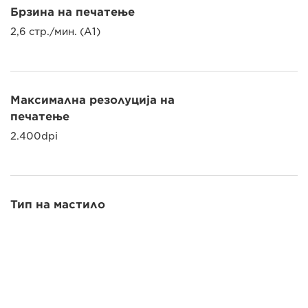
Брзина на печатење
2,6 стр./мин. (A1)
Максимална резолуција на
печатење
2.400dpi
Тип на мастило
Ново мастило со пигмент во 5 бои
Ракување со хартија