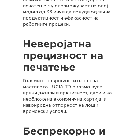
печатење му овозможуваат на овој
модел од 36 инчи да понуди одлична
продуктивност и ефикасност на
работните процеси.
Неверојатна
прецизност на
печатење
Големиот површински напон на
мастилото LUCIA TD овозможува
врвни детали и прецизност, дури и на
необложена економична хартија, и
извонредна отпорност на лоши
временски услови.
Беспрекорно и