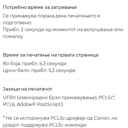
Потребно време за загревање
Се прикажува порака дека печатењето е
подготвено:
Прибл. 2 секунди од моментот на вклучување или
помалку
Време за печатење на првата страница
Во боја: прибл. 6,3 секунди
Црно-бело: прибл. 5,3 секунди
Јазици на печатачот
UFRII (извонредно брзо прикажување), PCL5c*,
PCL6, Adobe® PostScript3
* Не се испорачува PCL5c-драјвер од Canon, но
уредот поддржува PCL5c-команди.