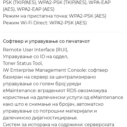
PSK (TKIP/AES), WPA2-PSK (TKIP/AES), WPA-EAP
(AES), WPA2-EAP (AES)
Режим на пристапна точка: WPA2-PSK (AES)
Режим Wi-Fi Direct: WPA2-PSK (AES)
Софтвер и управување со печатачот
Remote User Interface (RUI),
Управување со ID на оддел,
Toner Status Tool,
iW Enterprise Management Console: софтвер
базиран на сервер за централизирано
управување со голем број уреди
eMaintenance: вградениот RDS овозможува
користење на далечински услуги од eMaintenance
како што е снимање на бројач, автоматско
управување со потрошни материјали и
далечинско дијагностицирање.
Систем за испорака на содржини: серверската