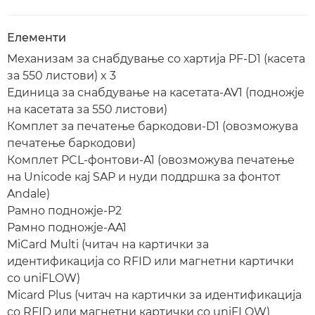
Елементи
Механизам за снабдување со хартија PF-D1 (касета
за 550 листови) x 3
Единица за снабдување на касетата-AV1 (подножје
на касетата за 550 листови)
Комплет за печатење баркодови-D1 (овозможува
печатење баркодови)
Комплет PCL-фонтови-A1 (овозможува печатење
на Unicode кај SAP и нуди поддршка за фонтот
Andale)
Рамно подножје-P2
Рамно подножје-AA1
MiCard Multi (читач на картички за
идентификација со RFID или магнетни картички
со uniFLOW)
Micard Plus (читач на картички за идентификација
со RFID или магнетни картички со uniFLOW)