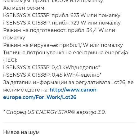
Максимум: прибл. 1500W или помалку
Активен режим:
i-SENSYS X C1533P: прибл. 623 W или помалку
i-SENSYS X C1538P: прибл. 729 W или помалку
Режим на подготвеност: прибл. 34,4 W или
помалку
Режим на мирување: прибл. 1,1W или помалку
Типична потрошувачка на електрична енергија
(TEC):
i-SENSYS X C1533P: 0,41 kWh/неделно*
i-SENSYS X C1538P: 0,45 kWh/неделно*
За детални информации за регулативата Lot26, ве
молиме одете на:
http://www.canon-
europe.com/For_Work/Lot26
* Според US ENERGY STAR® верзија 3.0.
Нивоа на шум