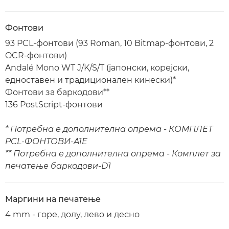
Фонтови
93 PCL-фонтови (93 Roman, 10 Bitmap-фонтови, 2
OCR-фонтови)
Andalé Mono WT J/K/S/T (јапонски, корејски,
едноставен и традиционален кинески)*
Фонтови за баркодови**
136 PostScript-фонтови
* Потребна е дополнителна опрема - КОМПЛЕТ
PCL-ФОНТОВИ-A1E
** Потребна е дополнителна опрема - Комплет за
печатење баркодови-D1
Маргини на печатење
4 mm - горе, долу, лево и десно