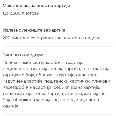
Макс. капац. за внес на хартија
До 2.300 листови
Излезно лежиште за хартија
200 листови со страната за печатење надолу
Типови на медиум
Повеќенаменски фах: обична хартија,
рециклирана хартија, тешка хартија, тенка хартија,
хартија во боја, обложена хартија, однапред
издупчена хартија, поштенски картички, пликови
Касета: обична хартија, рециклирана хартија,
тешка хартија, тенка хартија, етикети, хартија во
боја, обложена хартија, однапред издупчена
хартија