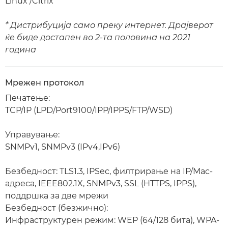
Linux*/Citrix
* Дистрибуција само преку интернет. Драјверот
ќе биде достапен во 2-та половина на 2021
година
Мрежен протокол
Печатење:
TCP/IP (LPD/Port9100/IPP/IPPS/FTP/WSD)
Управување:
SNMPv1, SNMPv3 (IPv4,IPv6)
Безбедност: TLS1.3, IPSec, филтрирање на IP/Mac-
адреса, IEEE802.1X, SNMPv3, SSL (HTTPS, IPPS),
поддршка за две мрежи
Безбедност (безжично):
Инфраструктурен режим: WEP (64/128 бита), WPA-