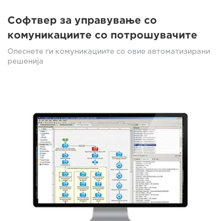
Софтвер за управување со
комуникациите со потрошувачите
Олеснете ги комуникациите со овие автоматизирани
решенија