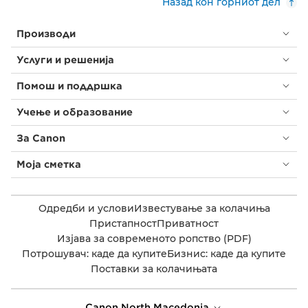
Назад кон горниот дел
Производи
Услуги и решенија
Помош и поддршка
Учење и образование
За Canon
Моја сметка
Одредби и услови
Известување за колачиња
Пристапност
Приватност
Изјава за современото ропство (PDF)
Потрошувач: каде да купите
Бизнис: каде да купите
Поставки за колачињата
Canon North Macedonia​