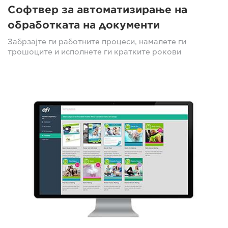
Софтвер за автоматизирање на
обработката на документи
Забрзајте ги работните процеси, намалете ги
трошоците и исполнете ги кратките рокови