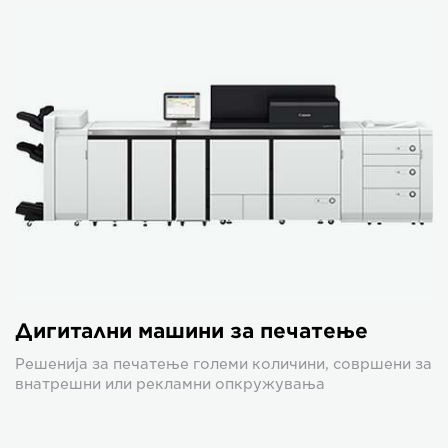
Дигитални машини за печатење
Решенија за печатење големи количини, совршени за
внатрешни или рекламни опкружувања