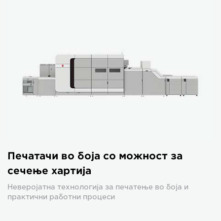
Печатачи во боја со можност за
сечење хартија
Неверојатна технологија за печатење во боја и
практични работни процеси