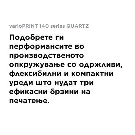
varioPRINT 140 series QUARTZ
Подобрете ги
перформансите во
производственото
опкружување со одржливи,
флексибилни и компактни
уреди што нудат три
ефикасни брзини на
печатење.
VarioPrint
6000