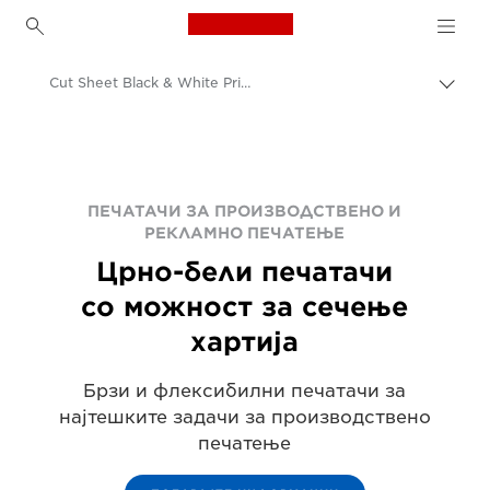
Canon Logo, back to h
Cut Sheet Black & White Printers
Вклу
нави
Canon
пате
Решенија и услуги
Деловни производи
ПЕЧАТАЧИ ЗА ПРОИЗВОДСТВЕНО И
РЕКЛАМНО ПЕЧАТЕЊЕ
Производствено печатење
Црно-бели печатачи
со можност за сечење
хартија
Брзи и флексибилни печатачи за
најтешките задачи за производствено
печатење