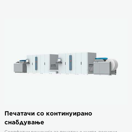
Печатачи со континуирано
снабдување
Сеопфатни решенија за печатење книги, весници,