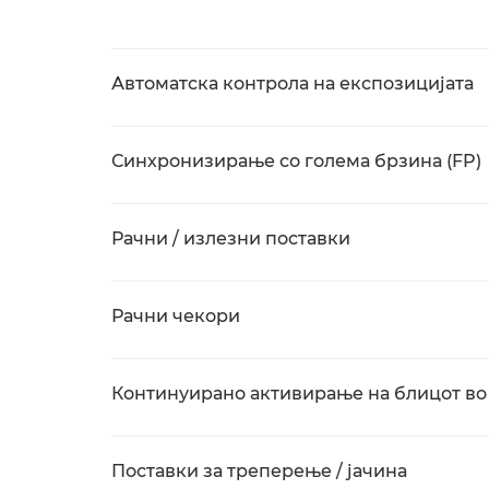
Автоматска контрола на експозицијата
Синхронизирање со голема брзина (FP)
Рачни / излезни поставки
Рачни чекори
Континуирано активирање на блицот во
Поставки за треперење / јачина