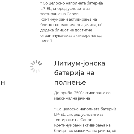
* Со целосно наполнета батерија
LP-EL, според условите за
тестирање на Canon.
Континуирани активирања на
блицот со максимална јачина, сè
додека блицот не достигне
ограничување за активирање од
ниво 1.
Литиум-јонска
батерија на
ен
полнење
*
До прибл. 350
активирања со
максимална јачина
* Со целосно наполнета батерија
LP-EL, според условите за
тестирање на Canon.
Континуирани активирања на
блицот со максимална јачина, сè