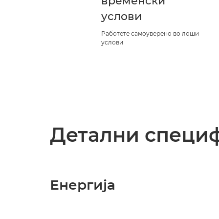
временски
услови
Работете самоуверено во лоши
услови
Детални специ
Енергија