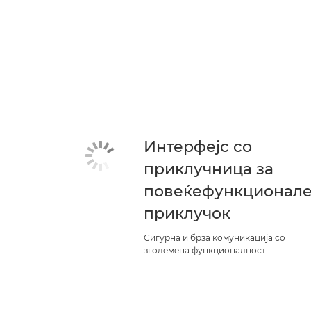
Интерфејс со
приклучница за
повеќефункционал
приклучок
Сигурна и брза комуникација со
зголемена функционалност