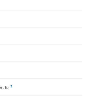
3
л. 85