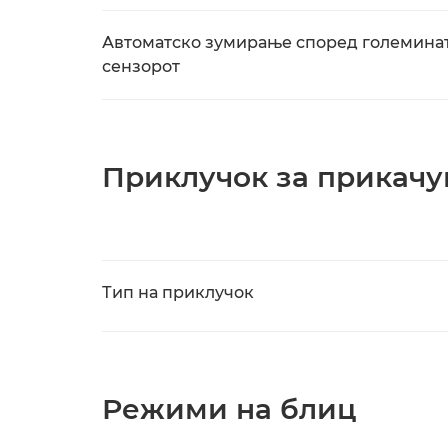
Автоматско зумирање според големинат
сензорот
Приклучок за прикач
Тип на приклучок
Режими на блиц