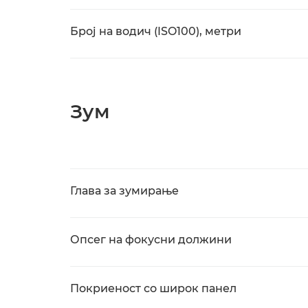
Број на водич (ISO100), метри
Зум
Глава за зумирање
Опсег на фокусни должини
Покриеност со широк панел