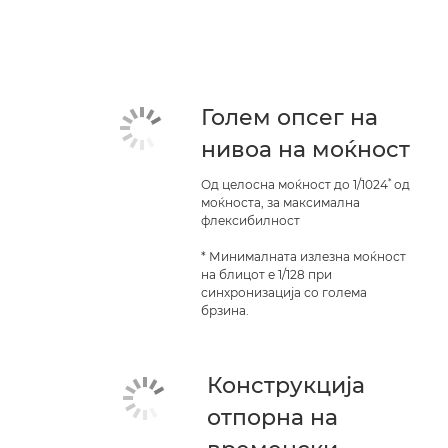
Голем опсег на
нивоа на моќност
*
Од целосна моќност до 1/1024
од
моќноста, за максимална
флексибилност
* Минималната излезна моќност
на блицот е 1/128 при
синхронизација со голема
брзина.
Конструкција
отпорна на