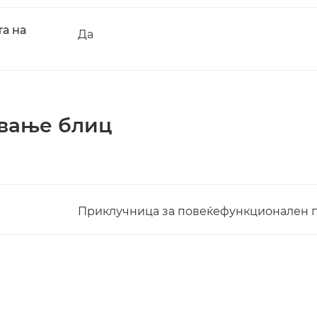
а на
Да
ување блиц
Приклучница за повеќефункционален п