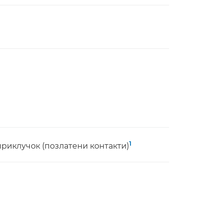
1
риклучок (позлатени контакти)