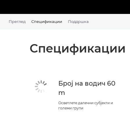
Преглед
Спецификации
Поддршка
Спецификации
Број на водич 60
m
Осветлете далечни субјекти и
големи групи