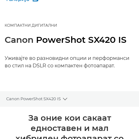
КОМПАКТНИ ДИГИТАЛНИ
Canon
PowerShot SX420 IS
Уживајте во разновидни опции и перформанси
во стил на DSLR со компактен фотоапарат.
Canon PowerShot SX420 IS
Toggle breadcrumbs
Преглед
За оние кои сакаат
едноставен и мал
Спецификации
хибриден фотоапарат со