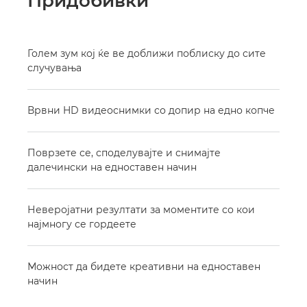
Придобивки
Голем зум кој ќе ве доближи поблиску до сите
случувања
Врвни HD видеоснимки со допир на едно копче
Поврзете се, споделувајте и снимајте
далечински на едноставен начин
Неверојатни резултати за моментите со кои
најмногу се гордеете
Можност да бидете креативни на едноставен
начин