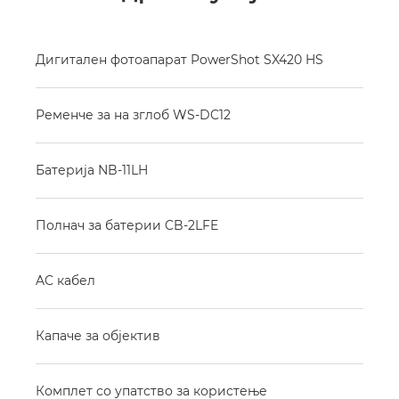
Дигитален фотоапарат PowerShot SX420 HS
Ременче за на зглоб WS-DC12
Батерија NB-11LH
Полнач за батерии CB-2LFE
AC кабел
Капаче за објектив
Комплет со упатство за користење