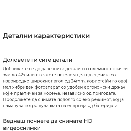
Детални карактеристики
Доловете ги сите детали
Доближете се до далечните детали со големиот оптички
зум до 42x или опфатете поголем дел од сцената со
извонредно широкиот агол од 24mm, користејќи го овој
мал хибриден фотоапарат со удобен ергономски држач
кој е практичен за носење, независно од пригодата.
Продолжете да снимате подолго со еко режимот, кој ја
намалува потрошувачката на енергија од батеријата.
Веднаш почнете да снимате HD
видеоснимки