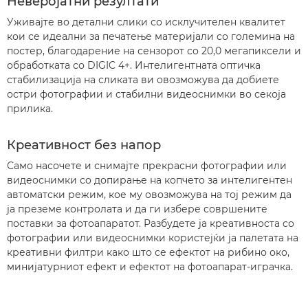
Неверојатни резултати
Уживајте во детални слики со исклучителен квалитет
кои се идеални за печатење материјали со големина на
постер, благодарение на сензорот со 20,0 мегапиксели и
обработката со DIGIC 4+. Интелигентната оптичка
стабилизација на сликата ви овозможува да добиете
остри фотографии и стабилни видеоснимки во секоја
прилика.
Креативност без напор
Само насочете и снимајте прекрасни фотографии или
видеоснимки со допирање на копчето за интелигентен
автоматски режим, кое му овозможува на тој режим да
ја преземе контролата и да ги избере совршените
поставки за фотоапаратот. Разбудете ја креативноста со
фотографии или видеоснимки користејќи ја палетата на
креативни филтри како што се ефектот на рибино око,
минијатурниот ефект и ефектот на фотоапарат-играчка.