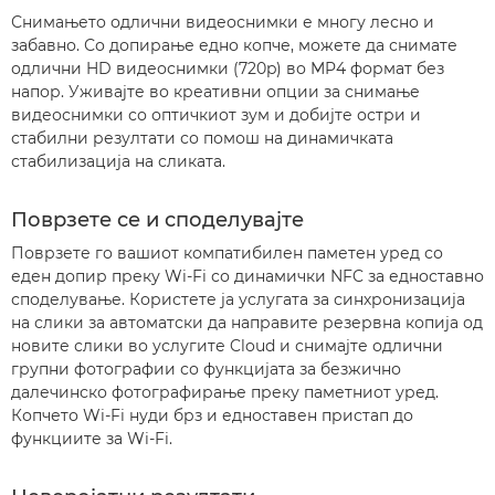
Снимањето одлични видеоснимки е многу лесно и
забавно. Со допирање едно копче, можете да снимате
одлични HD видеоснимки (720p) во MP4 формат без
напор. Уживајте во креативни опции за снимање
видеоснимки со оптичкиот зум и добијте остри и
стабилни резултати со помош на динамичката
стабилизација на сликата.
Поврзете се и споделувајте
Поврзете го вашиот компатибилен паметен уред со
еден допир преку Wi-Fi со динамички NFC за едноставно
споделување. Користете ја услугата за синхронизација
на слики за автоматски да направите резервна копија од
новите слики во услугите Cloud и снимајте одлични
групни фотографии со функцијата за безжично
далечинско фотографирање преку паметниот уред.
Копчето Wi-Fi нуди брз и едноставен пристап до
функциите за Wi-Fi.