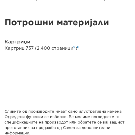
Потрошни материјали
Картриџи
5
6
Картриџ 737 (2.400 страници
)
Сликите од производите имаат само илустративна намена.
Одредени функции се изборни. Ве молиме погледнете ги
спецификациите на производот или обратете се кај вашиот
претставник за продажба од Canon за дополнителни
информации.