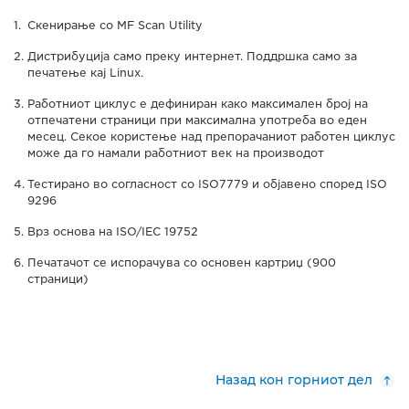
Скенирање со MF Scan Utility
Дистрибуција само преку интернет. Поддршка само за
печатење кај Linux.
Работниот циклус е дефиниран како максимален број на
отпечатени страници при максимална употреба во еден
месец. Секое користење над препорачаниот работен циклус
може да го намали работниот век на производот
Тестирано во согласност со ISO7779 и објавено според ISO
9296
Врз основа на ISO/IEC 19752
Печатачот се испорачува со основен картриџ (900
страници)
Назад кон горниот дел