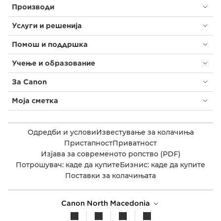
Производи
Услуги и решенија
Помош и поддршка
Учење и образование
За Canon
Моја сметка
Одредби и услови
Известување за колачиња
Пристапност
Приватност
Изјава за современото ропство (PDF)
Потрошувач: каде да купите
Бизнис: каде да купите
Поставки за колачињата
Canon North Macedonia​