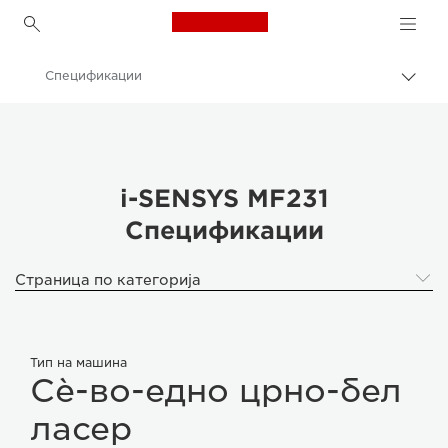
Canon Logo, back to h
Спецификации
Вклу
нави
Canon
пате
Canon i-SENSYS MF231
i-SENSYS MF231
Спецификации
Страница по категорија
Тип на машина
Сè-во-едно црно-бел
ласер