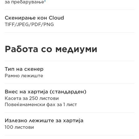
1
за пребарување
Скенирање кон Cloud
TIFF/JPEG/PDF/PNG
Работа со медиуми
Тип на скенер
Рамно лежиште
Внес на хартија (стандарден)
Касета за 250 листови
Повеќенаменски фах за 1 лист
Излезно лежиште за хартија
100 листови