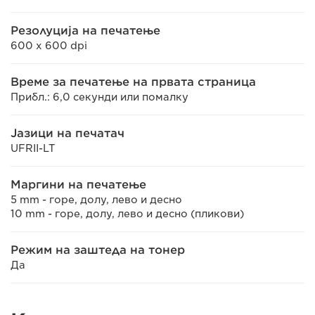
Резолуција на печатење
600 x 600 dpi
Време за печатење на првата страница
Прибл.: 6,0 секунди или помалку
Јазици на печатач
UFRII-LT
Маргини на печатење
5 mm - горе, долу, лево и десно
10 mm - горе, долу, лево и десно (пликови)
Режим на заштеда на тонер
Да