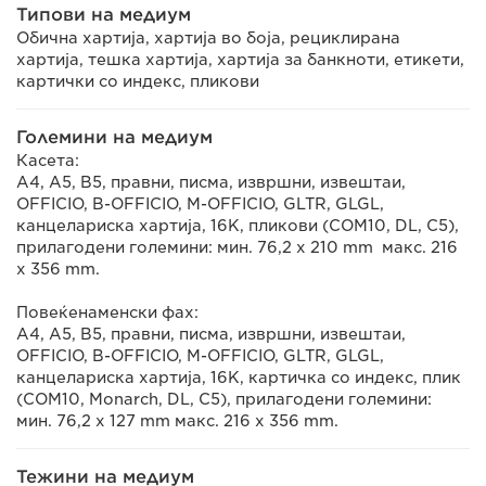
Типови на медиум
Обична хартија, хартија во боја, рециклирана
хартија, тешка хартија, хартија за банкноти, етикети,
картички со индекс, пликови
Големини на медиум
Касета:
A4, A5, B5, правни, писма, извршни, извештаи,
OFFICIO, B-OFFICIO, M-OFFICIO, GLTR, GLGL,
канцелариска хартија, 16K, пликови (COM10, DL, C5),
прилагодени големини: мин. 76,2 x 210 mm макс. 216
x 356 mm.
Повеќенаменски фах:
A4, A5, B5, правни, писма, извршни, извештаи,
OFFICIO, B-OFFICIO, M-OFFICIO, GLTR, GLGL,
канцелариска хартија, 16K, картичка со индекс, плик
(COM10, Monarch, DL, C5), прилагодени големини:
мин. 76,2 x 127 mm макс. 216 x 356 mm.
Тежини на медиум