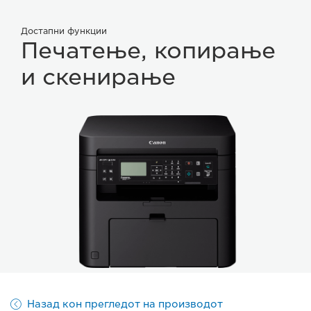
Достапни функции
Печатење, копирање
и скенирање
Назад кон прегледот на производот