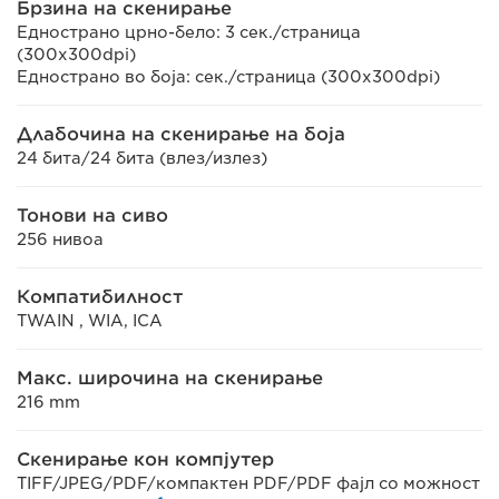
Брзина на скенирање
Еднострано црно-бело: 3 сек./страница
(300x300dpi)
Еднострано во боја: сек./страница (300x300dpi)
Длабочина на скенирање на боја
24 бита/24 бита (влез/излез)
Тонови на сиво
256 нивоа
Компатибилност
TWAIN , WIA, ICA
Макс. широчина на скенирање
216 mm
Скенирање кон компјутер
TIFF/JPEG/PDF/компактен PDF/PDF фајл со можност