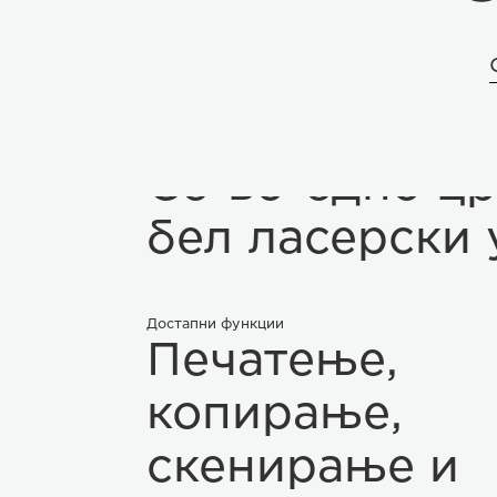
Тип на машина
Сè-во-едно цр
бел ласерски 
Достапни функции
Печатење,
копирање,
скенирање и