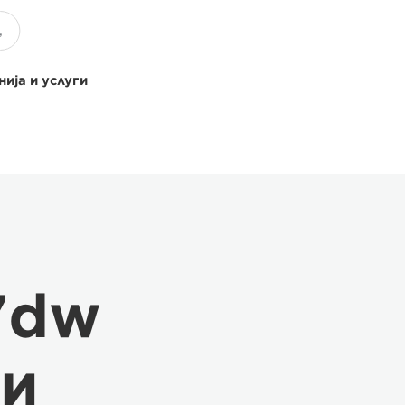
ија и услуги
7dw
и