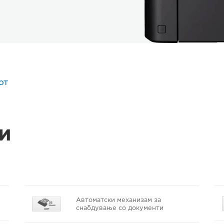
от
и
Автоматски механизам за
снабдување со документи