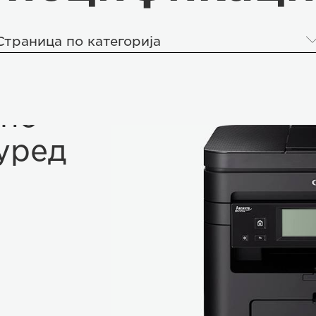
Страница по категорија
но-
уред