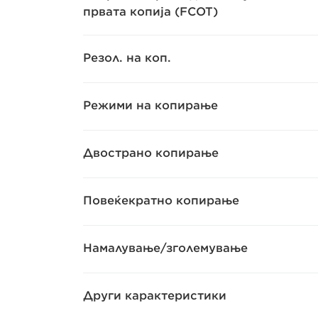
првата копија (FCOT)
Резол. на коп.
Режими на копирање
Двострано копирање
Повеќекратно копирање
Намалување/зголемување
Други карактеристики