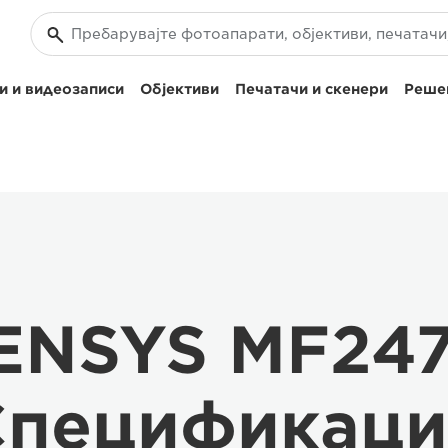
и и видеозаписи
Објективи
Печатачи и скенери
Решен
SENSYS MF24
Спецификаци