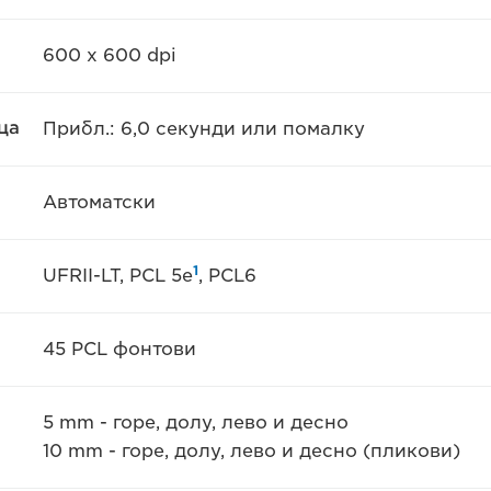
600 x 600 dpi
ца
Прибл.: 6,0 секунди или помалку
Автоматски
1
UFRII-LT, PCL 5e
, PCL6
45 PCL фонтови
5 mm - горе, долу, лево и десно
10 mm - горе, долу, лево и десно (пликови)