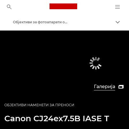
Canon Logo, back to ho
Објективи за фотоапарати од Canon
Вклу
Canon
Галерија

ОБЈЕКТИВИ НАМЕНЕТИ ЗА ПРЕНОСИ
Canon
CJ24ex7.5B IASE T