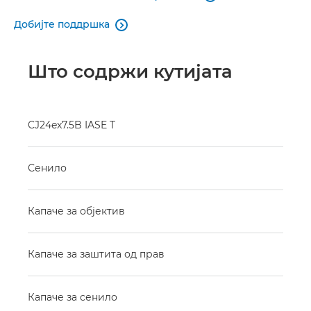
Добијте поддршка

Што содржи кутијата
CJ24ex7.5B IASE T
Сенило
Капаче за објектив
Капаче за заштита од прав
Капаче за сенило