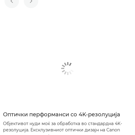
ПРЕТХОДЕН СЛАЈД
СЛЕДЕН СЛАЈД
Оптички перформанси со 4K-резолуција
Објективот нуди моќ за обработка во стандардна 4K-
резолуција. Ексклузивниот оптички дизајн на Canon