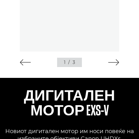
1
/
3
ДИГИТАЛЕН
МОТОР EXS-V
Новиот дигитален мотор им носи повеќе на
избраните објективи Canon UHDXs,