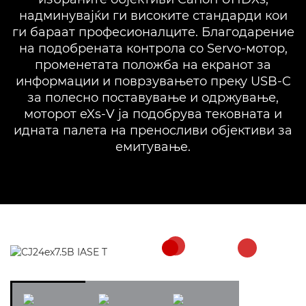
надминувајќи ги високите стандарди кои
ги бараат професионалците. Благодарение
на подобрената контрола со Servo-мотор,
променетата положба на екранот за
информации и поврзувањето преку USB-C
за полесно поставување и одржување,
моторот eXs-V ја подобрува тековната и
идната палета на преносливи објективи за
емитување.