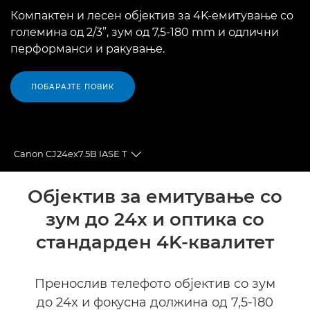
Компактен и лесен објектив за 4K-емитување со
големина од 2/3”, зум од 7,5-180 mm и одлични
перформанси и ракување.
ПОБАРАЈТЕ ПОВИК
Canon CJ24ex7.5B IASE T
Toggle breadcrumbs
Преглед
Објектив за емитување со
зум до 24x и оптика со
Спецификации
стандарден 4K-квалитет
Поддршка
Пренослив телефото објектив со зум
до 24x и фокусна должина од 7,5-180