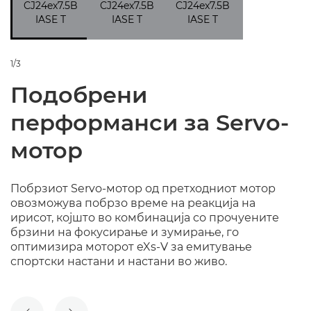
1/3
Подобрени
перформанси за Servo-
мотор
Побрзиот Servo-мотор од претходниот мотор
овозможува побрзо време на реакција на
ирисот, којшто во комбинација со прочуените
брзини на фокусирање и зумирање, го
оптимизира моторот eXs-V за емитување
спортски настани и настани во живо.