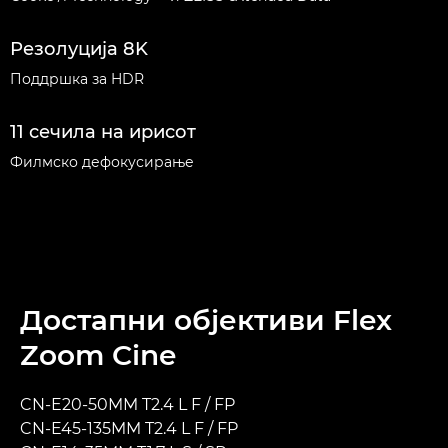
Резолуција 8K
Поддршка за HDR
11 сечила на ирисот
Филмско дефокусирање
Достапни објективи Flex
Zoom Cine
CN-E20-50MM T2.4 L F / FP
CN-E45-135MM T2.4 L F / FP