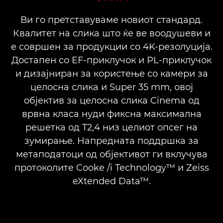
Ви го претставуваме новиот стандард.
СЕЕРИЈА FLEX ZOOM
Квалитет на слика што ќе ве воодушеви и
е совршен за продукции со 4K-резолуција.
Достапен со EF-приклучок и PL-приклучок
и дизајниран за користење со камери за
целосна слика и Super 35 mm, овој
објектив за целосна слика Cinema од
врвна класа нуди фиксна максимална
решетка од T2,4 низ целиот опсег на
зумирање. Напредната поддршка за
метаподатоци од објективот ги вклучува
протоколите Cooke /i Technology™ и Zeiss
eXtended Data™.