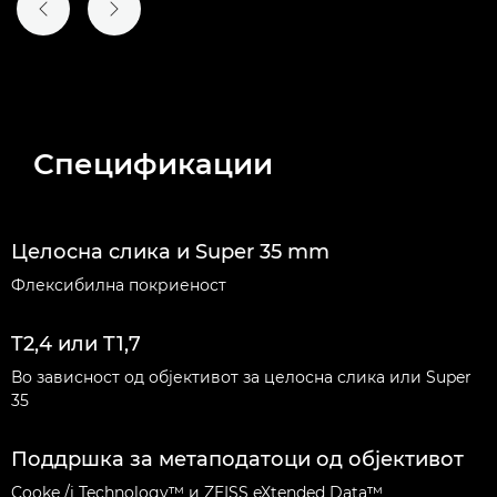
ПРЕТХОДЕН СЛАЈД
СЛЕДЕН СЛАЈД
Спецификации
Целосна слика и Super 35 mm
Флексибилна покриеност
T2,4 или T1,7
Во зависност од објективот за целосна слика или Super
35
Поддршка за метаподатоци од објективот
Cooke /i Technology™ и ZEISS eXtended Data™