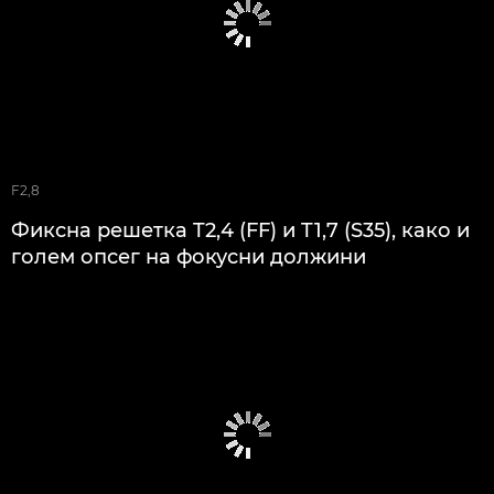
F2,8
Фиксна решетка T2,4 (FF) и T1,7 (S35), како и
голем опсег на фокусни должини