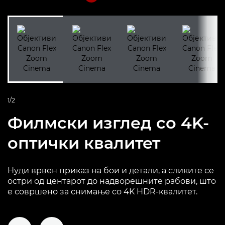
1/2
Филмски изглед со 4K-
оптички квалитет
Нуди врвен приказ на бои и детали, а сликите се
остри од центарот до надворешните рабови, што
е совршено за снимање со 4K HDR-квалитет.