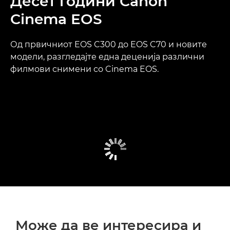
Десет години Canon
Cinema EOS
Од првичниот EOS C300 до EOS C70 и новите
модели, разгледајте една деценија различни
филмови снимени со Cinema EOS.
Може да ве интересира и