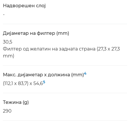
Надворешен слој
-
Дијаметар на филтер (mm)
30,5
Филтер од желатин на задната страна (27,3 x 27,3
mm)
4
Макс. дијаметар x должина (mm)
5
(112,1 x 83,7) x 54,6
Тежина (g)
290