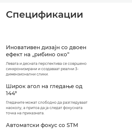
Преглед
Спецификации
Спецификации
Поддршка
Иновативен дизајн со двоен
ефект на „рибино око“
Левата и десната перспектива се совршено
синхронизирани и создаваат реални 3-
димензионални слики.
Широк агол на гледање од
144°
Гледачите можат слободно да разгледуваат
наоколу, а притоа да ја следат фокусната
точка на приказната.
Автоматски фокус со STM