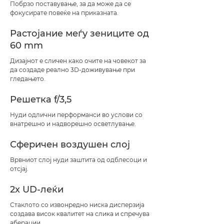
Побрзо поставување, за да може да се
фокусирате повеќе на приказната.
Растојание меѓу зениците од
60 mm
Дизајнот е сличен како очите на човекот за
да создаде реално 3D-доживување при
гледањето.
Решетка f/3,5
Нуди одлични перформанси во услови со
внатрешно и надворешно осветлување.
Сферичен воздушен слој
Врвниот слој нуди заштита од одблесоци и
отсјај.
2x UD-леќи
Стаклото со извонредно ниска дисперзија
создава висок квалитет на слика и спречува
аберации.