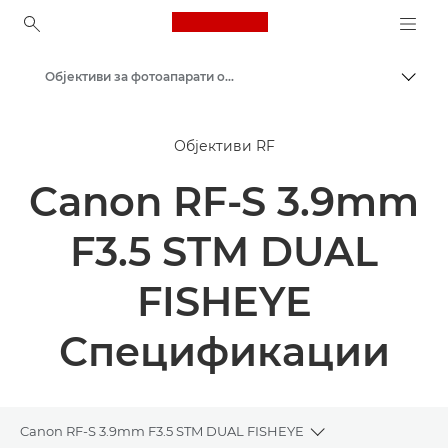
Canon Logo, back to ho
Објективи за фотоапарати од Canon
Вклу
Canon
Објективи RF
Canon RF-S 3.9mm
F3.5 STM DUAL
FISHEYE
Спецификации
Canon RF-S 3.9mm F3.5 STM DUAL FISHEYE
Toggle breadcrum