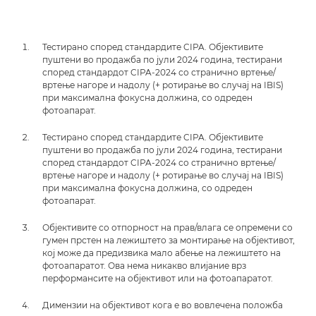
Тестирано според стандардите CIPA. Објективите
пуштени во продажба по јули 2024 година, тестирани
според стандардот CIPA-2024 со странично вртење/
вртење нагоре и надолу (+ ротирање во случај на IBIS)
при максимална фокусна должина, со одреден
фотоапарат.
Тестирано според стандардите CIPA. Објективите
пуштени во продажба по јули 2024 година, тестирани
според стандардот CIPA-2024 со странично вртење/
вртење нагоре и надолу (+ ротирање во случај на IBIS)
при максимална фокусна должина, со одреден
фотоапарат.
Објективите со отпорност на прав/влага се опремени со
гумен прстен на лежиштето за монтирање на објективот,
кој може да предизвика мало абење на лежиштето на
фотоапаратот. Ова нема никакво влијание врз
перформансите на објективот или на фотоапаратот.
Димензии на објективот кога е во вовлечена положба