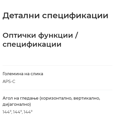
Детални спецификации
Оптички функции /
спецификации
Големина на слика
APS-C
Агол на гледање (хоризонтално, вертикално,
дијагонално)
144°, 144°, 144°