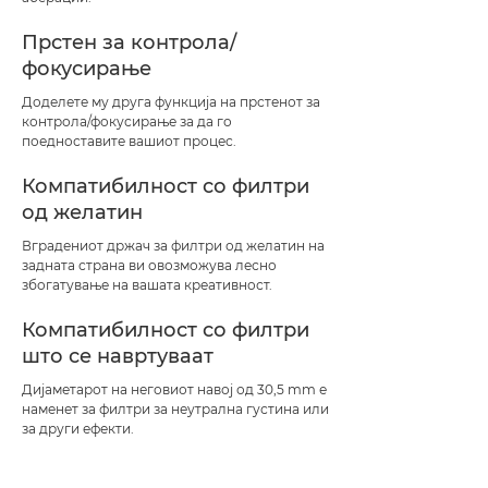
Прстен за контрола/
фокусирање
Доделете му друга функција на прстенот за
контрола/фокусирање за да го
поедноставите вашиот процес.
Компатибилност со филтри
од желатин
Вградениот држач за филтри од желатин на
задната страна ви овозможува лесно
збогатување на вашата креативност.
Компатибилност со филтри
што се навртуваат
Дијаметарот на неговиот навој од 30,5 mm е
наменет за филтри за неутрална густина или
за други ефекти.