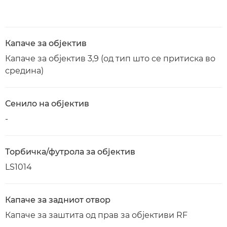
Капаче за објектив
Капаче за објектив 3,9 (од тип што се притиска во
средина)
Сенило на објектив
-
Торбичка/футрола за објектив
LS1014
Капаче за задниот отвор
Капаче за заштита од прав за објективи RF