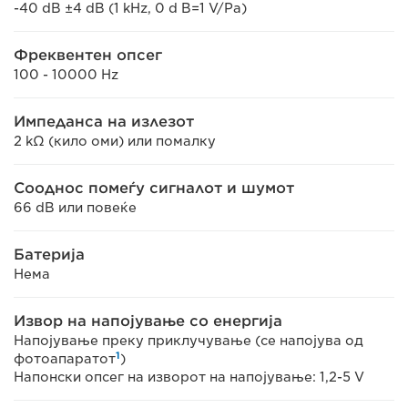
-40 dB ±4 dB (1 kHz, 0 d B=1 V/Pa)
Фреквентен опсег
100 - 10000 Hz
Импеданса на излезот
2 kΩ (кило оми) или помалку
Сооднос помеѓу сигналот и шумот
66 dB или повеќе
Батерија
Нема
Извор на напојување со енергија
Напојување преку приклучување (се напојува од
1
фотоапаратот
)
Напонски опсег на изворот на напојување: 1,2-5 V