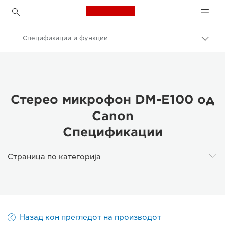
Canon Logo, back to h
Спецификации и функции
Вклу
нави
Canon
пате
Стерео микрофон DM-E100 од Canon
Стерео микрофон DM-E100 од
Canon
Спецификации
Страница по категорија
Назад кон прегледот на производот