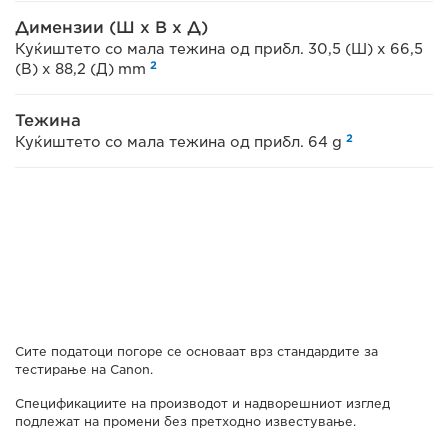
Димензии (Ш x В x Д)
Куќиштето со мала тежина од прибл. 30,5 (Ш) x 66,5
2
(В) x 88,2 (Д) mm
Тежина
2
Куќиштето со мала тежина од прибл. 64 g
Сите податоци погоре се основаат врз стандардите за
тестирање на Canon.
Спецификациите на производот и надворешниот изглед
подлежат на промени без претходно известување.