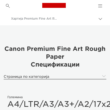
Canon Logo, back to h
Хартија Premium Fine Art Rough од Canon - спецификации
Вклу
нави
Canon
пате
Печатачи од Canon
Фотохартија - A4, A3, A3+, A2, 4x6, 5x5, 5x7 - сјајна, мат, текстура
Canon Premium Fine Art Rough
Paper
Хартија Premium Fine Art Rough од Canon
Спецификации
Страница по категорија
Големина
A4/LTR/A3/A3+/A2/17x