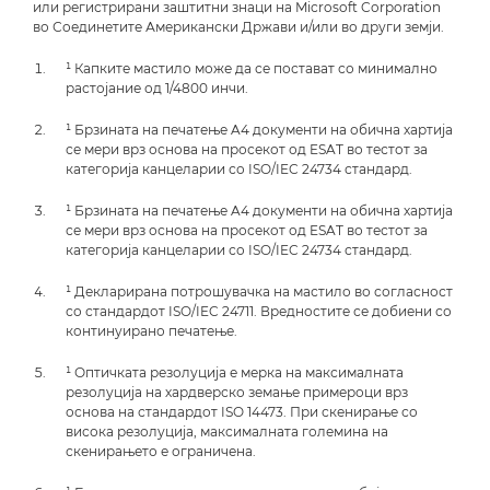
или регистрирани заштитни знаци на Microsoft Corporation
во Соединетите Американски Држави и/или во други земји.
¹ Капките мастило може да се постават со минимално
растојание од 1/4800 инчи.
¹ Брзината на печатење A4 документи на обична хартија
се мери врз основа на просекот од ESAT во тестот за
категорија канцеларии со ISO/IEC 24734 стандард.
¹ Брзината на печатење A4 документи на обична хартија
се мери врз основа на просекот од ESAT во тестот за
категорија канцеларии со ISO/IEC 24734 стандард.
¹ Декларирана потрошувачка на мастило во согласност
со стандардот ISO/IEC 24711. Вредностите се добиени со
континуирано печатење.
¹ Оптичката резолуција е мерка на максималната
резолуција на хардверско земање примероци врз
основа на стандардот ISO 14473. При скенирање со
висока резолуција, максималната големина на
скенирањето е ограничена.