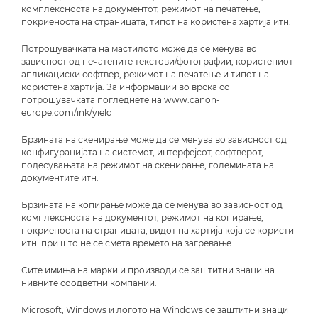
комплексноста на документот, режимот на печатење,
покриеноста на страницата, типот на користена хартија итн.
Потрошувачката на мастилото може да се менува во
зависност од печатените текстови/фотографии, користениот
апликациски софтвер, режимот на печатење и типот на
користена хартија. За информации во врска со
потрошувачката погледнете на www.canon-
europe.com/ink/yield
Брзината на скенирање може да се менува во зависност од
конфигурацијата на системот, интерфејсот, софтверот,
подесувањата на режимот на скенирање, големината на
документите итн.
Брзината на копирање може да се менува во зависност од
комплексноста на документот, режимот на копирање,
покриеноста на страницата, видот на хартија која се користи
итн. при што не се смета времето на загревање.
Сите имиња на марки и производи се заштитни знаци на
нивните соодветни компании.
Microsoft, Windows и логото на Windows се заштитни знаци