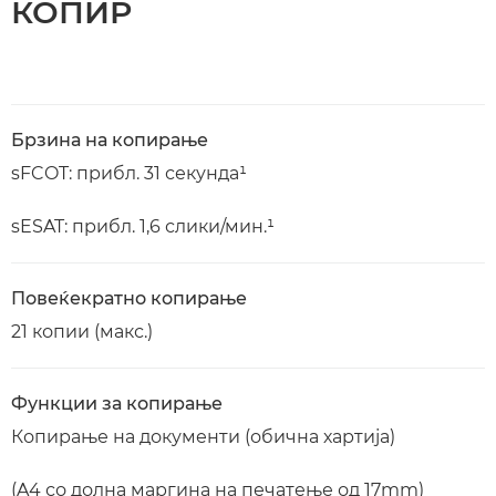
КОПИР
Брзина на копирање
sFCOT: прибл. 31 секунда¹
sESAT: прибл. 1,6 слики/мин.¹
Повеќекратно копирање
21 копии (макс.)
Функции за копирање
Копирање на документи (обична хартија)
(A4 со долна маргина на печатење од 17mm)