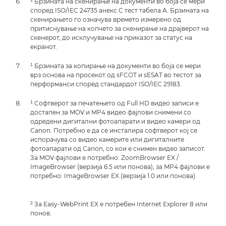
¹ Брзината на скенирање на документи во боја се мери
според ISO/IEC 24735 анекс C тест табела A. Брзината на
скенирањето го означува времето измерено од
притиснување на копчето за скенирање на драјверот на
скенерот, до исклучување на приказот за статус на
екранот.
¹ Брзината за копирање на документи во боја се мери
врз основа на просекот од sFCOT и sESAT во тестот за
перформанси според стандардот ISO/IEC 29183.
¹ Софтверот за печатењето од Full HD видео записи е
достапен за MOV и MP4 видео фајлови снимени со
одредени дигитални фотоапарати и видео камери од
Canon. Потребно е да се инсталира софтверот кој се
испорачува со видео камерите или дигиталните
фотоапарати од Canon, со кои е снимен видео записот.
За MOV фајлови е потребно: ZoomBrowser EX /
ImageBrowser (верзија 6.5 или понова), за MP4 фајлови е
потребно: ImageBrowser EX (верзија 1.0 или понова).
² За Easy-WebPrint EX е потребен Internet Explorer 8 или
понов.