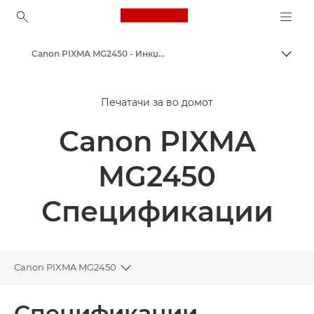
Canon Logo, back to ho
Canon PIXMA MG2450 - Инкџет фото печатачи
Вклу
Canon
Печатачи за во домот
Печатачи од Canon
Canon PIXMA
MG2450
Спецификации
Canon PIXMA MG2450
Toggle breadcrumbs
Преглед
Спецификации