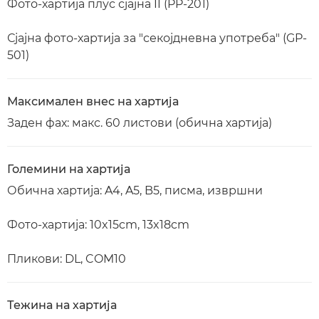
Фото-хартија плус сјајна II (PP-201)
Сјајна фото-хартија за "секојдневна употреба" (GP-
501)
Максимален внес на хартија
Заден фах: макс. 60 листови (обична хартија)
Големини на хартија
Обична хартија: A4, A5, B5, писма, извршни
Фото-хартија: 10x15cm, 13x18cm
Пликови: DL, COM10
Тежина на хартија