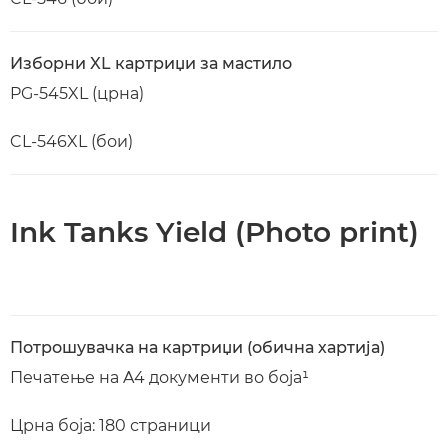
Изборни XL картриџи за мастило
PG-545XL (црна)
CL-546XL (бои)
Ink Tanks Yield (Photo print)
Потрошувачка на картриџи (обична хартија)
Печатење на A4 документи во боја¹
Црна боја: 180 страници