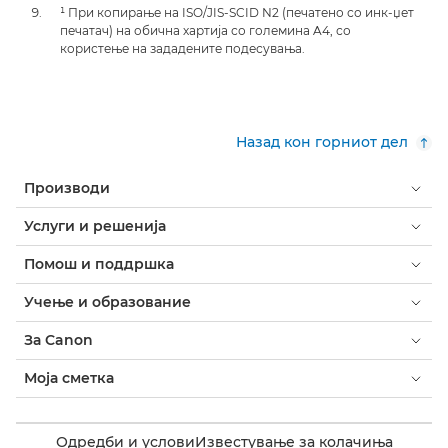
¹ При копирање на ISO/JIS-SCID N2 (печатено со инк-џет
печатач) на обична хартија со големина A4, со
користење на зададените подесувања.
Назад кон горниот дел
Производи
Услуги и решенија
Помош и поддршка
Учење и образование
За Canon
Моја сметка
Одредби и услови
Известување за колачиња