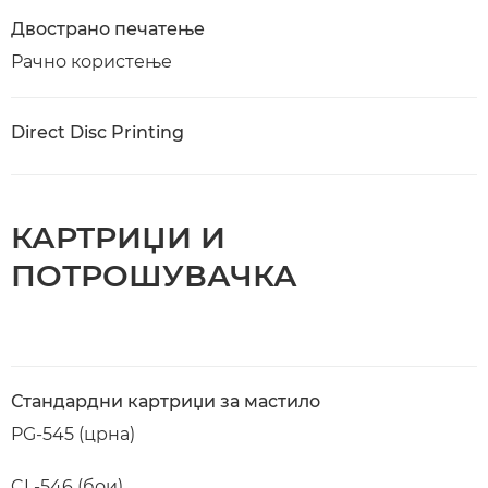
Двострано печатење
Рачно користење
Direct Disc Printing
КАРТРИЏИ И
ПОТРОШУВАЧКА
Стандардни картриџи за мастило
PG-545 (црна)
CL-546 (бои)