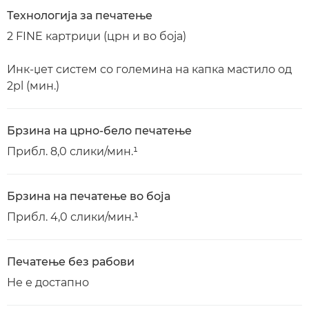
Технологија за печатење
2 FINE картриџи (црн и во боја)
Инк-џет систем со големина на капка мастило од
2pl (мин.)
Брзина на црно-бело печатење
Прибл. 8,0 слики/мин.¹
Брзина на печатење во боја
Прибл. 4,0 слики/мин.¹
Печатење без рабови
Не е достапно