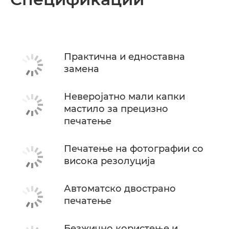
Спецификации
Поддршка
Практична и едноставна
замена
КУПЕТЕ МАСТИЛО
Неверојатно мали капки
мастило за прецизно
печатење
Печатење на фотографии со
висока резолуција
Автоматско двострано
печатење
Безжично користење и