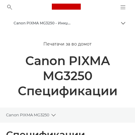
Canon Logo, back to ho
Canon PIXMA MG3250 - Инкџет фото печатачи
Вклу
Canon
Печатачи за во домот
Печатачи од Canon
Canon PIXMA
MG3250
Спецификации
Canon PIXMA MG3250
Toggle breadcrumbs
Преглед
Спецификации