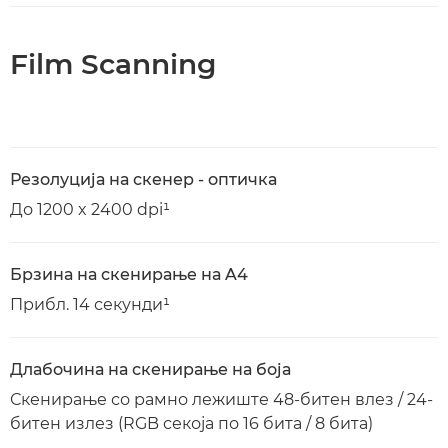
Film Scanning
Резолуција на скенер - оптичка
До 1200 x 2400 dpi¹
Брзина на скенирање на A4
Прибл. 14 секунди¹
Длабочина на скенирање на боја
Скенирање со рамно лежиште 48-битен влез / 24-
битен излез (RGB секоја по 16 бита / 8 бита)