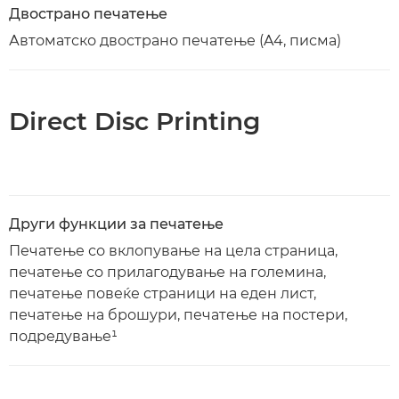
Двострано печатење
Автоматско двострано печатење (A4, писма)
Direct Disc Printing
Други функции за печатење
Печатење со вклопување на цела страница,
печатење со прилагодување на големина,
печатење повеќе страници на еден лист,
печатење на брошури, печатење на постери,
подредување¹