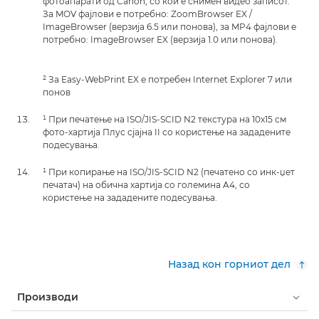
фотоапарати од Canon, со кои е снимен видео записот.
За MOV фајлови е потребно: ZoomBrowser EX /
ImageBrowser (верзија 6.5 или понова), за MP4 фајлови е
потребно: ImageBrowser EX (верзија 1.0 или понова).
² За Easy-WebPrint EX е потребен Internet Explorer 7 или
понов
¹ При печатење на ISO/JIS-SCID N2 текстура на 10x15 см
фото-хартија Плус сјајна II со користење на зададените
подесувања.
¹ При копирање на ISO/JIS-SCID N2 (печатено со инк-џет
печатач) на обична хартија со големина A4, со
користење на зададените подесувања.
Назад кон горниот дел
Производи