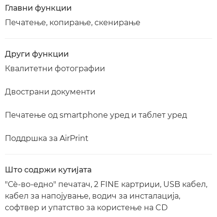
Главни функции
Печатење, копирање, скенирање
Други функции
Квалитетни фотографии
Двострани документи
Печатење од smartphone уред и таблет уред
Поддршка за AirPrint
Што содржи кутијата
"Сè-во-едно" печатач, 2 FINE картриџи, USB кабел,
кабел за напојување, водич за инсталација,
софтвер и упатство за користење на CD