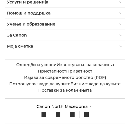
Услуги и решенија
Помош и поддршка
Учење и образование
За Canon
Моја сметка
Одредби и услови
Известување за колачиња
Пристапност
Приватност
Изјава за современото ропство (PDF)
Потрошувач: каде да купите
Бизнис: каде да купите
Поставки за колачињата
Canon North Macedonia​