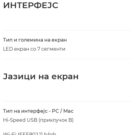
ИНТЕРФЕЈС
Тип и големина на екран
LED екран со 7 сегменти
Јазици на екран
Тип на интерфејс - PC / Mac
Hi-Speed USB (приклучок B)
Wi-Fi: IEEE802.11 b/g/n