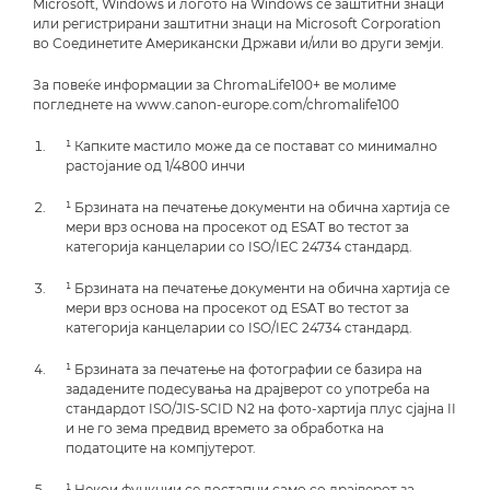
Microsoft, Windows и логото на Windows се заштитни знаци
или регистрирани заштитни знаци на Microsoft Corporation
во Соединетите Американски Држави и/или во други земји.
За повеќе информации за ChromaLife100+ ве молиме
погледнете на www.canon-europe.com/chromalife100
¹ Капките мастило може да се постават со минимално
растојание од 1/4800 инчи
¹ Брзината на печатење документи на обична хартија се
мери врз основа на просекот од ESAT во тестот за
категорија канцеларии со ISO/IEC 24734 стандард.
¹ Брзината на печатење документи на обична хартија се
мери врз основа на просекот од ESAT во тестот за
категорија канцеларии со ISO/IEC 24734 стандард.
¹ Брзината за печатење на фотографии се базира на
зададените подесувања на драјверот со употреба на
стандардот ISO/JIS-SCID N2 на фото-хартија плус сјајна II
и не го зема предвид времето за обработка на
податоците на компјутерот.
¹ Некои функции се достапни само со драјверот за