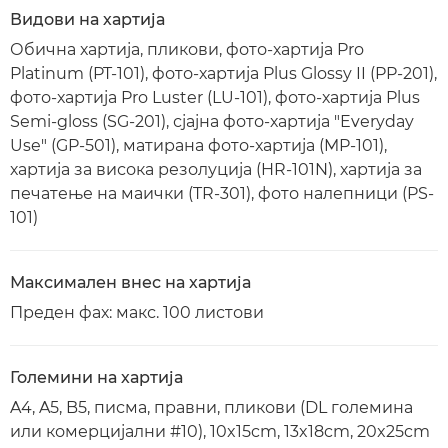
Видови на хартија
Обична хартија, пликови, фото-хартија Pro
Platinum (PT-101), фото-хартија Plus Glossy II (PP-201),
фото-хартија Pro Luster (LU-101), фото-хартија Plus
Semi-gloss (SG-201), сјајна фото-хартија "Everyday
Use" (GP-501), матирана фото-хартија (MP-101),
хартија за висока резолуција (HR-101N), хартија за
печатење на маички (TR-301), фото налепници (PS-
101)
Максимален внес на хартија
Преден фах: макс. 100 листови
Големини на хартија
A4, A5, B5, писма, правни, пликови (DL големина
или комерцијални #10), 10x15cm, 13x18cm, 20x25cm