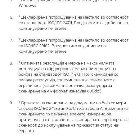
Windows.
¹ Декларирана потрошувачка на мастило во согласност
со стандардот ISO/IEC 24711. Вредностите се добиени со
континуирано печатење.
¹ Декларирана потрошувачка на мастило во согласност
со ISO/IEC 29102. Вредностите се добиени со
континуирано печатење.
¹ Оптичката резолуција е мерка на максималната
резолуција на хардверско земање примероци врз
основа на стандардот ISO 14473. При скенирање со
висока резолуција, големината на скенирањето е
ограничена (максимална оптичка резолуција за
скенирање на A4 формат изнесува 600dpi).
¹ Брзината на скенирање на документи во боја се мери
според ISO/IEC 24735 анекс C тест табела A. Брзината на
скенирањето го означува времето измерено од
притиснување на копчето за скенирање на драјверот на
скенерот, до исклучување на приказот за статус на
екранот.