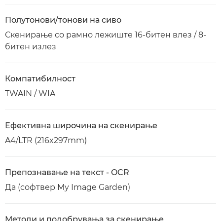
Полутонови/тонови на сиво
Скенирање со рамно лежиште 16-битен влез / 8-
битен излез
Компатибилност
TWAIN / WIA
Ефективна широчина на скенирање
A4/LTR (216x297mm)
Препознавање на текст - OCR
Да (софтвер My Image Garden)
Методи и подобрувања за скенирање