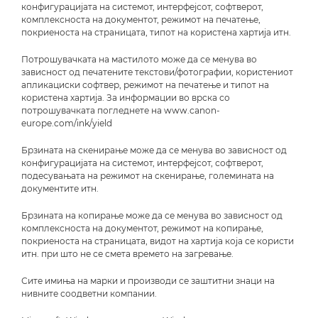
конфигурацијата на системот, интерфејсот, софтверот,
комплексноста на документот, режимот на печатење,
покриеноста на страницата, типот на користена хартија итн.
Потрошувачката на мастилото може да се менува во
зависност од печатените текстови/фотографии, користениот
апликациски софтвер, режимот на печатење и типот на
користена хартија. За информации во врска со
потрошувачката погледнете на www.canon-
europe.com/ink/yield
Брзината на скенирање може да се менува во зависност од
конфигурацијата на системот, интерфејсот, софтверот,
подесувањата на режимот на скенирање, големината на
документите итн.
Брзината на копирање може да се менува во зависност од
комплексноста на документот, режимот на копирање,
покриеноста на страницата, видот на хартија која се користи
итн. при што не се смета времето на загревање.
Сите имиња на марки и производи се заштитни знаци на
нивните соодветни компании.