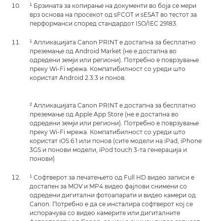
¹ Брзината за копирање на документи во боја се мери
врз основа на просекот од sFCOT и sESAT во тестот за
перформанси според стандардот ISO/IEC 29183.
¹ Апликацијата Canon PRINT е достапна за бесплатно
преземање од Android Market (не е достапна во
одредени земји или региони). Потребно е поврзување
преку Wi-Fi мрежа. Компатибилност со уреди што
користат Android 2.3.3 и понов.
² Апликацијата Canon PRINT е достапна за бесплатно
преземање од Apple App Store (не е достапна во
одредени земји или региони). Потребно е поврзување
преку Wi-Fi мрежа. Компатибилност со уреди што
користат iOS 6.1 или понов (сите модели на iPad, iPhone
3GS и понови модели, iPod touch 3-та генерација и
понови)
¹ Софтверот за печатењето од Full HD видео записи е
достапен за MOV и MP4 видео фајлови снимени со
одредени дигитални фотоапарати и видео камери од
Canon. Потребно е да се инсталира софтверот кој се
испорачува со видео камерите или дигиталните