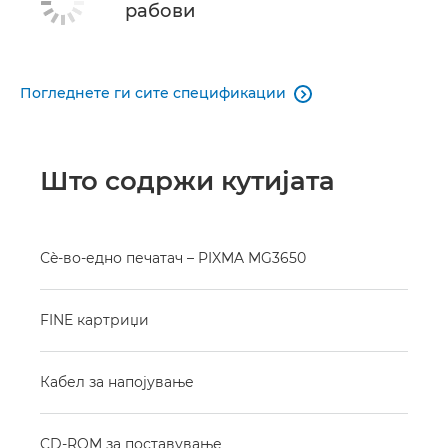
рабови
Погледнете ги сите спецификации

Што содржи кутијата
Сè-во-едно печатач – PIXMA MG3650
FINE картриџи
Кабел за напојување
CD-ROM за поставување