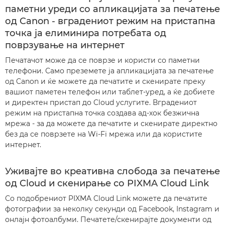
паметни уреди со апликацијата за печатење
од Canon - вградениот режим на пристапна
точка ја елиминира потребата од
поврзување на интернет
Печатачот може да се поврзе и користи со паметни
телефони. Само преземете ја апликацијата за печатење
од Canon и ќе можете да печатите и скенирате преку
вашиот паметен телефон или таблет-уред, а ќе добиете
и директен пристап до Cloud услугите. Вградениот
режим на пристапна точка создава ад-хок безжична
мрежа - за да можете да печатите и скенирате директно
без да се поврзете на Wi-Fi мрежа или да користите
интернет.
Уживајте во креативна слобода за печатење
од Cloud и скенирање со PIXMA Cloud Link
Со подобрениот PIXMA Cloud Link можете да печатите
фотографии за неколку секунди од Facebook, Instagram и
онлајн фотоалбуми. Печатете/скенирајте документи од