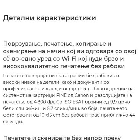
Детални карактеристики
Поврзување, печатење, копирање и
скенирање на начин кој ви одговара со овој
сè-во-едно уред со Wi-Fi кој нуди брзо и
висококвалитетно печатење без рабови
Печатете неверојатни фотографии без рабови со
високи нивоа на детали, како и документи со
професионален изглед и остар текст - благодарение на
системот на картриџи FINE од Canon и резолуцијата на
печатење од 4.800 dpi. Со ISO ESAT брзини од 9,9 црно-
бели слики/мин. и 5,7 слики/мин. во боја, печатењето
фотографии од 10 x15 cm без рабови трае приближно 44
секунди.
Печатете и скенирајте без напор преку