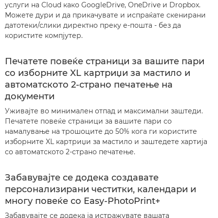
услуги на Cloud како GoogleDrive, OneDrive и Dropbox.
Можете дури и да прикачувате и испраќате скенирани
датотеки/слики директно преку е-пошта - без да
користите компјутер.
Печатете повеќе страници за вашите пари
со изборните XL картриџи за мастило и
автоматското 2-страно печатење на
документи
Уживајте во минимален отпад и максимални заштеди.
Печатете повеќе страници за вашите пари со
намалување на трошоците до 50% кога ги користите
изборните XL картриџи за мастило и заштедете хартија
со автоматското 2-страно печатење.
Забавувајте се додека создавате
персонализирани честитки, календари и
многу повеќе со Easy-PhotoPrint+
Забавувајте се додека ја истражувате вашата