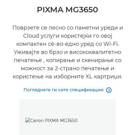
Преглед
PIXMA MG3650
Спецификации
Поврзете се лесно со паметни уреди и
Cloud услуги користејќи го овој
КУПЕТЕ МАСТИЛО
компактен сè-во-едно уред со Wi-Fi.
Уживајте во брзо и висококвалитетно
печатење , копирање и скенирање со
можност за 2-страно печатење и
користење на изборните XL картриџи.
Погледнете ги сите спецификации
