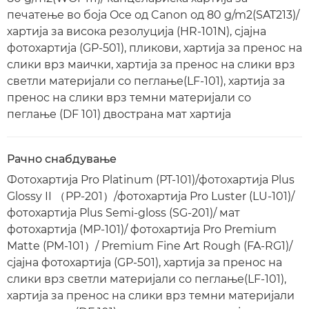
печатење во боја Oce од Canon од 80 g/m2(SAT213)/
хартија за висока резолуција (HR-101N), сјајна
фотохартија (GP-501), пликови, хартија за пренос на
слики врз маички, хартија за пренос на слики врз
светли материјали со пеглање(LF-101), хартија за
пренос на слики врз темни материјали со
пеглање (DF 101) двострана мат хартија
Рачно снабдување
Фотохартија Pro Platinum (PT-101)/фотохартија Plus
Glossy II （PP-201）/фотохартија Pro Luster (LU-101)/
фотохартија Plus Semi-gloss (SG-201)/ мат
фотохартија (MP-101)/ фотохартија Pro Premium
Matte (PM-101）/ Premium Fine Art Rough (FA-RG1)/
сјајна фотохартија (GP-501), хартија за пренос на
слики врз светли материјали со пеглање(LF-101),
хартија за пренос на слики врз темни материјали