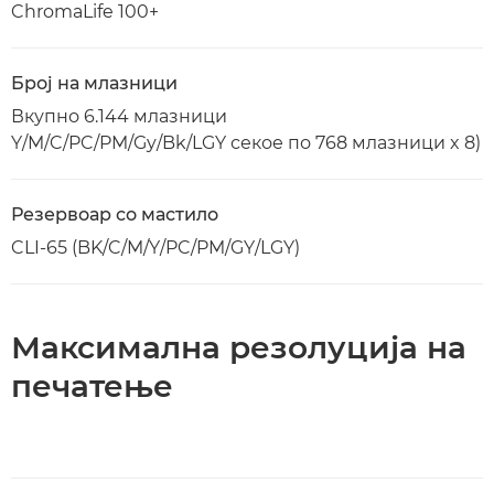
ChromaLife 100+
Број на млазници
Вкупно 6.144 млазници
Y/M/C/PC/PM/Gy/Bk/LGY секое по 768 млазници x 8)
Резервоар со мастило
CLI-65 (BK/C/M/Y/PC/PM/GY/LGY)
Максимална резолуција на
печатење