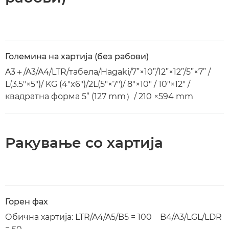
Големина на хартија (без рабови)
A3＋/A3/A4/LTR/табела/Hagaki/7”×10”/12”×12”/5”×7” /
L(3.5"×5")/ KG (4"x6")/2L(5"×7")/ 8"×10" / 10"×12" /
квадратна форма 5” (127 mm）/ 210 ×594 mm
Ракување со хартија
Горен фах
Обична хартија: LTR/A4/A5/B5 = 100 B4/A3/LGL/LDR