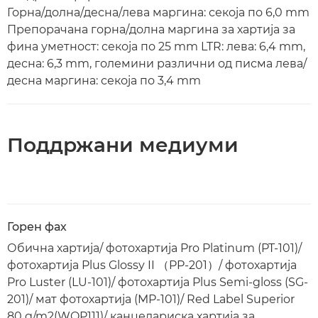
Горна/долна/десна/лева маргина: секоја по 6,0 mm
Препорачана горна/долна маргина за хартија за
фина уметност: секоја по 25 mm LTR: лева: 6,4 mm,
десна: 6,3 mm, големини различни од писма лева/
десна маргина: секоја по 3,4 mm
Поддржани медиуми
Горен фах
Обична хартија/ фотохартија Pro Platinum (PT-101)/
фотохартија Plus Glossy II （PP-201）/ фотохартија
Pro Luster (LU-101)/ фотохартија Plus Semi-gloss (SG-
201)/ мат фотохартија (MP-101)/ Red Label Superior
80 g/m2(WOP111)/ канцелариска хартија за