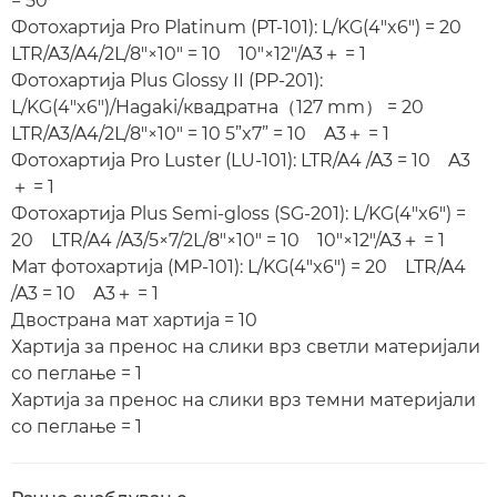
= 50
Фотохартија Pro Platinum (PT-101): L/KG(4"x6") = 20
LTR/A3/A4/2L/8"×10" = 10 10"×12"/A3＋ = 1
Фотохартија Plus Glossy II (PP-201):
L/KG(4"x6")/Hagaki/квадратна（127 mm） = 20
LTR/A3/A4/2L/8"×10" = 10 5”x7” = 10 A3＋ = 1
Фотохартија Pro Luster (LU-101): LTR/A4 /A3 = 10 A3
＋ = 1
Фотохартија Plus Semi-gloss (SG-201): L/KG(4"x6") =
20 LTR/A4 /A3/5×7/2L/8"×10" = 10 10"×12"/A3＋ = 1
Мат фотохартија (MP-101): L/KG(4"x6") = 20 LTR/A4
/A3 = 10 A3＋ = 1
Двострана мат хартија = 10
Хартија за пренос на слики врз светли материјали
со пеглање = 1
Хартија за пренос на слики врз темни материјали
со пеглање = 1