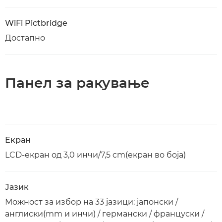
WiFi Pictbridge
Достапно
Панел за ракување
Екран
LCD-екран од 3,0 инчи/7,5 cm(екран во боја)
Јазик
Можност за избор на 33 јазици: јапонски /
англиски(mm и инчи) / германски / француски /