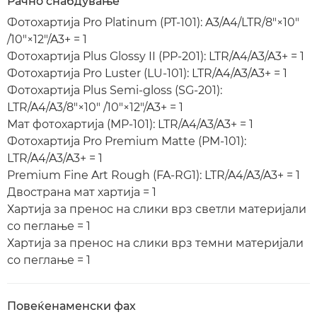
Рачно снабдување
Фотохартија Pro Platinum (PT-101): A3/A4/LTR/8"×10"
/10"×12"/A3+ = 1
Фотохартија Plus Glossy II (PP-201): LTR/A4/A3/A3+ = 1
Фотохартија Pro Luster (LU-101): LTR/A4/A3/A3+ = 1
Фотохартија Plus Semi-gloss (SG-201):
LTR/A4/A3/8"×10" /10"×12"/A3+ = 1
Мат фотохартија (MP-101): LTR/A4/A3/A3+ = 1
Фотохартија Pro Premium Matte (PM-101):
LTR/A4/A3/A3+ = 1
Premium Fine Art Rough (FA-RG1): LTR/A4/A3/A3+ = 1
Двострана мат хартија = 1
Хартија за пренос на слики врз светли материјали
со пеглање = 1
Хартија за пренос на слики врз темни материјали
со пеглање = 1
Повеќенаменски фах