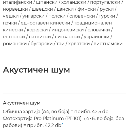
италијански / шпански / холандски / португалски /
норвешки / шведски / дански / фински / руски /
чешки / унгарски / полски / словенски / турски /
грчки / едноставен кинески / традиционален
кинески / корејски / индонезиски / словачки /
естонски / латвиски / литвански / украински /
романски / бугарски / таи / хрватски / виетнамски
Акустичен шум
Акустичен шум
Обична хартија (A4, во боја) = прибл. 42,5 db
Фотохартија Pro Platinum (PT-101)（4×6, во боја, без
3
рабови) = прибл. 42,2 db