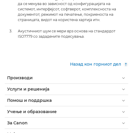
да се менува во зависност од конфигурацијата на
системот, интерфејсот, софтверот, комплексноста на
документот, режимот на печатење, покриеноста на
страницата, видот на користена хартија итн.
Акустичниот шум се мери врз основа на стандардот
ISO7779 со зададените подесувања.
Назад кон горниот дел
Производи
Услуги и решенија
Помош и поддршка
Учење и образование
За Canon