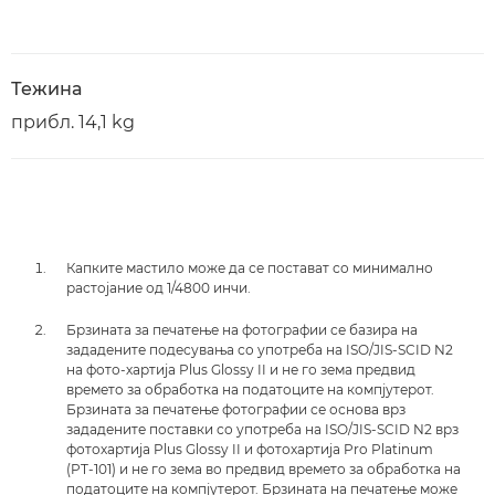
Тежина
прибл. 14,1 kg
Капките мастило може да се постават со минимално
растојание од 1/4800 инчи.
Брзината за печатење на фотографии се базира на
зададените подесувања со употреба на ISO/JIS-SCID N2
на фото-хартија Plus Glossy II и не го зема предвид
времето за обработка на податоците на компјутерот.
Брзината за печатење фотографии се основа врз
зададените поставки со употреба на ISO/JIS-SCID N2 врз
фотохартија Plus Glossy II и фотохартија Pro Platinum
(PT-101) и не го зема во предвид времето за обработка на
податоците на компјутерот. Брзината на печатење може