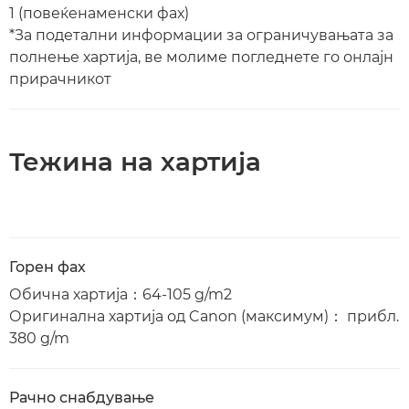
1 (повеќенаменски фах)
*За подетални информации за ограничувањата за
полнење хартија, ве молиме погледнете го онлајн
прирачникот
Тежина на хартија
Горен фах
Обична хартија：64-105 g/m2
Оригинална хартија од Canon (максимум)： прибл.
380 g/m
Рачно снабдување