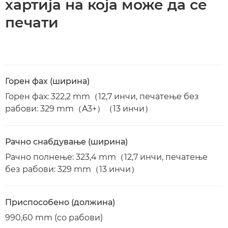
хартија на која може да се
печати
Горен фах (ширина)
Горен фах: 322,2 mm（12,7 инчи, печатење без
рабови: 329 mm（A3+）（13 инчи）
Рачно снабдување (ширина)
Рачно полнење: 323,4 mm（12,7 инчи, печатење
без рабови: 329 mm（13 инчи）
Приспособено (должина)
990,60 mm (со рабови)