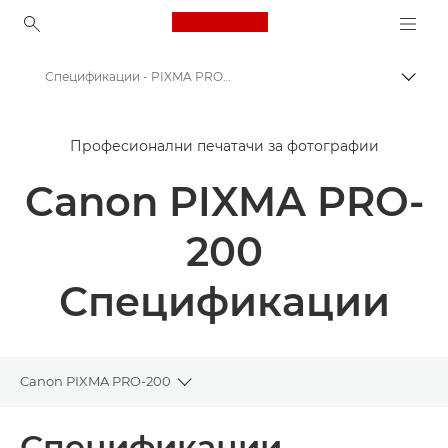
Canon Logo, back to ho
Спецификации - PIXMA PRO-200
Вклу
Canon
Професионални печатачи за фотографии
Печатачи од Canon
Canon PIXMA PRO-
PIXMA PRO-200 од Canon
200
Спецификации
Canon PIXMA PRO-200
Toggle breadcrumbs
Преглед
Спецификации