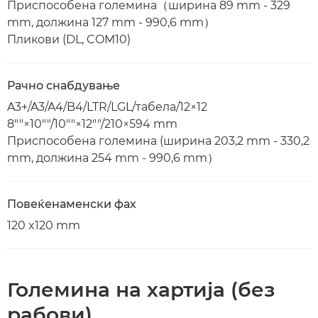
Приспособена големина（ширина 89 mm - 329
mm, должина 127 mm - 990,6 mm）
Пликови (DL, COM10)
Рачно снабдување
A3+/A3/A4/B4/LTR/LGL/табела/12×12
8""×10""/10""×12""/210×594 mm
Приспособена големина (ширина 203,2 mm - 330,2
mm, должина 254 mm - 990,6 mm）
Повеќенаменски фах
120 x120 mm
Големина на хартија (без
рабови)