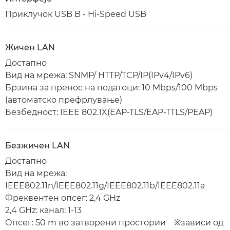
Приклучок USB B - Hi-Speed USB
Жичен LAN
Достапно
Вид на мрежа: SNMP/ HTTP/TCP/IP(IPv4/IPv6)
Брзина за пренос на податоци: 10 Mbps/100 Mbps
(автоматско префрлување)
Безбедност: IEEE 802.1X(EAP-TLS/EAP-TTLS/PEAP)
Безжичен LAN
Достапно
Вид на мрежа:
IEEE802.11n/IEEE802.11g/IEEE802.11b/IEEE802.11a
Фреквентен опсег: 2,4 GHz
2,4 GHz: канал: 1-13
Опсег: 50 m во затворени простории ※зависи од