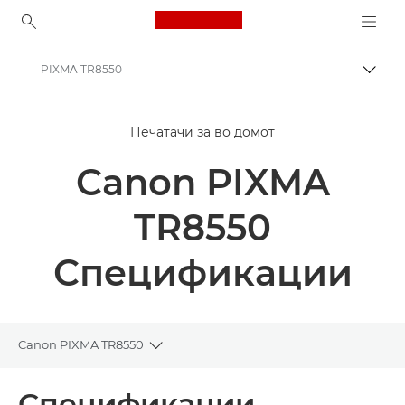
Canon Logo, back to ho
PIXMA TR8550
Вклу
Canon
Печатачи за во домот
Печатачи од Canon
Canon PIXMA
PIXMA TR8550 - Печатачи
TR8550
Спецификации
Canon PIXMA TR8550
Toggle breadcrumbs
Преглед
Спецификации