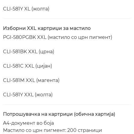
CLI-581Y XL (жолта)
Изборни XXL картриџи за мастило
PGI-580PGBK XXL (мастило со црн пигмент)
CLI-581BK XXL (црна)
CLI-581C XXL (цијан)
CLI-581M XXL (магента)
CLI-581Y XXL (жолта)
Потрошувачка на картриџи (обична хартија)
A4-документ во боја
Мастило со црн пигмент: 200 страници