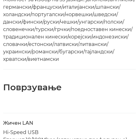
германски/француски/италијански/шпански/
холандски/португалски/норвешки/шведски/
дански/фински/руски/чешки/унгарски/полски/
словенечки/турски/грчки/поедноставен кинески/
традиционален кинески/корејски/индонезиски/
словачки/естонски/латвиски/литвански/
украински/романски/бугарски/тајландски/
хрватски/виетнамски
Поврзување
Жичен LAN
Hi-Speed USB