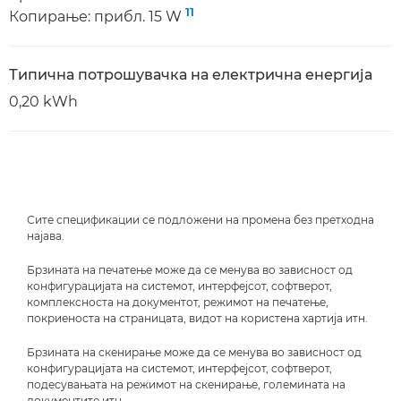
11
Копирање: прибл. 15 W
Типична потрошувачка на електрична енергија
0,20 kWh
Сите спецификации се подложени на промена без претходна
најава.
Брзината на печатење може да се менува во зависност од
конфигурацијата на системот, интерфејсот, софтверот,
комплексноста на документот, режимот на печатење,
покриеноста на страницата, видот на користена хартија итн.
Брзината на скенирање може да се менува во зависност од
конфигурацијата на системот, интерфејсот, софтверот,
подесувањата на режимот на скенирање, големината на
документите итн.