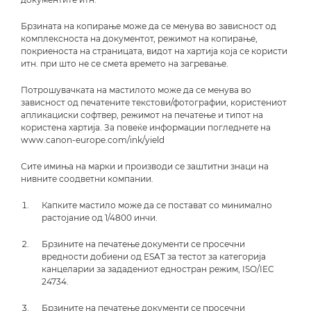
Брзината на копирање може да се менува во зависност од
комплексноста на документот, режимот на копирање,
покриеноста на страницата, видот на хартија која се користи
итн. при што не се смета времето на загревање.
Потрошувачката на мастилото може да се менува во
зависност од печатените текстови/фотографии, користениот
апликациски софтвер, режимот на печатење и типот на
користена хартија. За повеќе информации погледнете на
www.canon-europe.com/ink/yield
Сите имиња на марки и производи се заштитни знаци на
нивните соодветни компании.
Капките мастило може да се постават со минимално
растојание од 1/4800 инчи.
Брзините на печатење документи се просечни
вредности добиени од ESAT за тестот за категорија
канцеларии за зададениот едностран режим, ISO/IEC
24734.
Брзините на печатење документи се просечни