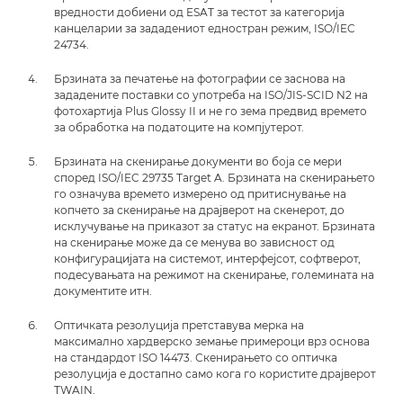
вредности добиени од ESAT за тестот за категорија
канцеларии за зададениот едностран режим, ISO/IEC
24734.
Брзината за печатење на фотографии се заснова на
зададените поставки со употреба на ISO/JIS-SCID N2 на
фотохартија Plus Glossy II и не го зема предвид времето
за обработка на податоците на компјутерот.
Брзината на скенирање документи во боја се мери
според ISO/IEC 29735 Target A. Брзината на скенирањето
го означува времето измерено од притиснување на
копчето за скенирање на драјверот на скенерот, до
исклучување на приказот за статус на екранот. Брзината
на скенирање може да се менува во зависност од
конфигурацијата на системот, интерфејсот, софтверот,
подесувањата на режимот на скенирање, големината на
документите итн.
Оптичката резолуција претставува мерка на
максимално хардверско земање примероци врз основа
на стандардот ISO 14473. Скенирањето со оптичка
резолуција е достапно само кога го користите драјверот
TWAIN.