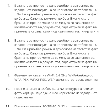
Брзината за пренос на факс е добиена врз основа на
зададените поставувања со користење на табелата ITU-
T No.1 за црно-бел режим и врз основа на тестот за факс
во боја од Canon за режимот во боја. Вистинската
брзина на пренос може да се менува во зависност од
комплексноста на документот, параметрите за факс на
приемната страна, како и од квалитетот на линијата итн.
Брзината за пренос на факс е добиена врз основа на
зададените поставувања со користење на табелата ITU-
T No.1 за црно-бел режим и врз основа на тестот за факс
во боја од Canon за режимот во боја. Вистинската
брзина на пренос може да се менува во зависност од
комплексноста на документот, параметрите за факс на
приемната страна, како и од квалитетот на линијата итн.
Фреквентен опсег на Wi-Fi: 2,4 GHz, Wi-Fi-безбедност:
WPA-PSK, WPA2-PSK, WEP, администраторска лозинка
При печатење на ISO/JIS-SCID N2 текстура на 10x15cm
фото-хартија Плус сјајна II со користење на зададените
подесувања.
При копирање на ISO/JIS-SCID N2 (отпечатено со инк-