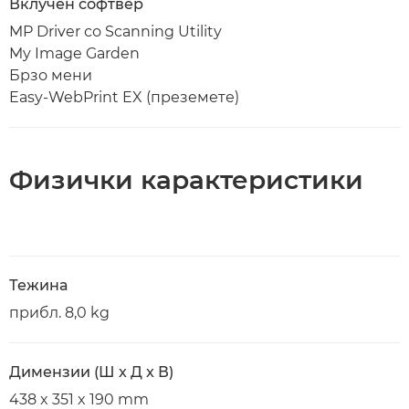
Вклучен софтвер
MP Driver со Scanning Utility
My Image Garden
Брзо мени
Easy-WebPrint EX (преземете)
Физички карактеристики
Тежина
прибл. 8,0 kg
Димензии (Ш x Д x В)
438 x 351 x 190 mm