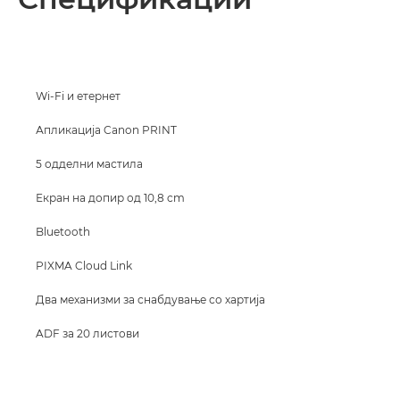
Спецификации
Поддршка
Wi-Fi и етернет
КУПЕТЕ МАСТИЛО
Апликација Canon PRINT
5 одделни мастила
Екран на допир од 10,8 cm
Bluetooth
PIXMA Cloud Link
Два механизми за снабдување со хартија
ADF за 20 листови