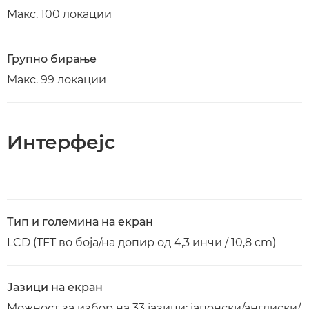
Макс. 100 локации
Групно бирање
Макс. 99 локации
Интерфејс
Тип и големина на екран
LCD (TFT во боја/на допир од 4,3 инчи / 10,8 cm)
Јазици на екран
Можност за избор на 33 јазици: јапонски/англиски/