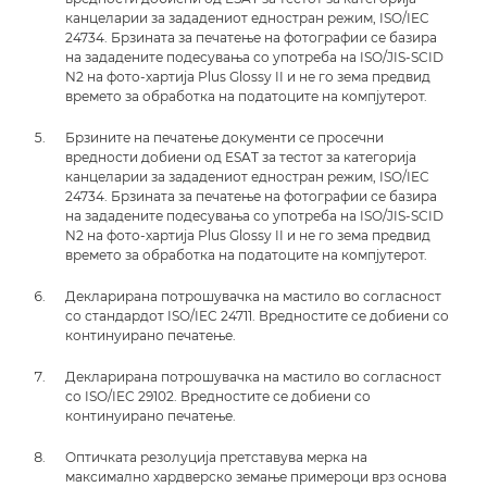
канцеларии за зададениот едностран режим, ISO/IEC
24734. Брзината за печатење на фотографии се базира
на зададените подесувања со употреба на ISO/JIS-SCID
N2 на фото-хартија Plus Glossy II и не го зема предвид
времето за обработка на податоците на компјутерот.
Брзините на печатење документи се просечни
вредности добиени од ESAT за тестот за категорија
канцеларии за зададениот едностран режим, ISO/IEC
24734. Брзината за печатење на фотографии се базира
на зададените подесувања со употреба на ISO/JIS-SCID
N2 на фото-хартија Plus Glossy II и не го зема предвид
времето за обработка на податоците на компјутерот.
Декларирана потрошувачка на мастило во согласност
со стандардот ISO/IEC 24711. Вредностите се добиени со
континуирано печатење.
Декларирана потрошувачка на мастило во согласност
со ISO/IEC 29102. Вредностите се добиени со
континуирано печатење.
Оптичката резолуција претставува мерка на
максимално хардверско земање примероци врз основа