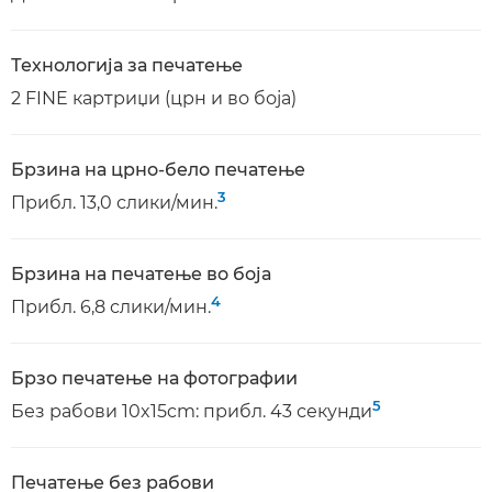
Технологија за печатење
2 FINE картриџи (црн и во боја)
Брзина на црно-бело печатење
3
Прибл. 13,0 слики/мин.
Брзина на печатење во боја
4
Прибл. 6,8 слики/мин.
Брзо печатење на фотографии
5
Без рабови 10x15cm: прибл. 43 секунди
Печатење без рабови