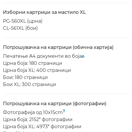
Изборни картриџи за мастило XL
PG-560XL (црна)
CL-561XL (бои)
Потрошувачка на картриџи (обична хартија)
Печатење A4 документи во боја
6
Црна боја: 180 страници
Црна боја XL: 400 страници
Бои: 180 страници
Бои XL: 300 страници
Потрошувачка на картриџи (фотографии)
7
Фотографија од 10x15cm
Црна боја: 2152* фотографии
Црна боја XL: 4973* фотографии