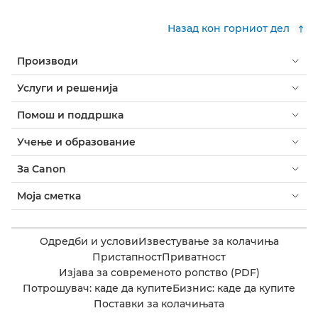
Назад кон горниот дел
Производи
Услуги и решенија
Помош и поддршка
Учење и образование
За Canon
Моја сметка
Одредби и услови
Известување за колачиња
Пристапност
Приватност
Изјава за современото ропство (PDF)
Потрошувач: каде да купите
Бизнис: каде да купите
Поставки за колачињата