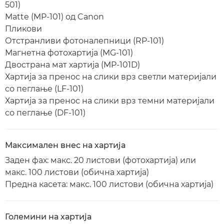
501)
Matte (MP-101) од Canon
Пликови
Отстранливи фотоналепници (RP-101)
Магнетна фотохартија (MG-101)
Двострана мат хартија (MP-101D)
Хартија за пренос на слики врз светли материјали
со пеглање (LF-101)
Хартија за пренос на слики врз темни материјали
со пеглање (DF-101)
Максимален внес на хартија
Заден фах: макс. 20 листови (фотохартија) или
макс. 100 листови (обична хартија)
Предна касета: макс. 100 листови (обична хартија)
Големини на хартија