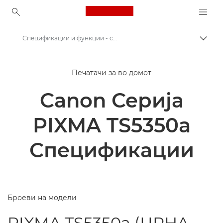
Canon Logo, back to ho
Спецификации и функции - серија PIXMA TS5350a
Вклу
Canon
Печатачи за во домот
Печатачи од Canon
Canon Серија
Серија PIXMA TS5350a од Canon
PIXMA TS5350a
Спецификации
Броеви на модели
PIXMA TS5350a (ЦРНА