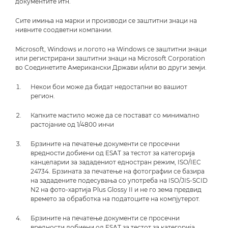
документите итн.
Сите имиња на марки и производи се заштитни знаци на
нивните соодветни компании.
Microsoft, Windows и логото на Windows се заштитни знаци
или регистрирани заштитни знаци на Microsoft Corporation
во Соединетите Американски Држави и/или во други земји.
Некои бои може да бидат недостапни во вашиот
регион.
Капките мастило може да се постават со минимално
растојание од 1/4800 инчи
Брзините на печатење документи се просечни
вредности добиени од ESAT за тестот за категорија
канцеларии за зададениот едностран режим, ISO/IEC
24734. Брзината за печатење на фотографии се базира
на зададените подесувања со употреба на ISO/JIS-SCID
N2 на фото-хартија Plus Glossy II и не го зема предвид
времето за обработка на податоците на компјутерот.
Брзините на печатење документи се просечни
вредности добиени од ESAT за тестот за категорија