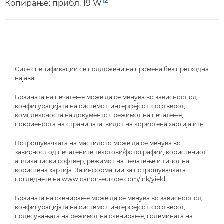
12
Копирање: прибл. 19 W
Сите спецификации се подложени на промена без претходна
најава.
Брзината на печатење може да се менува во зависност од
конфигурацијата на системот, интерфејсот, софтверот,
комплексноста на документот, режимот на печатење,
покриеноста на страницата, видот на користена хартија итн.
Потрошувачката на мастилото може да се менува во
зависност од печатените текстови/фотографии, користениот
апликациски софтвер, режимот на печатење и типот на
користена хартија. За информации за потрошувачката
погледнете на www.canon-europe.com/ink/yield
Брзината на скенирање може да се менува во зависност од
конфигурацијата на системот, интерфејсот, софтверот,
подесувањата на режимот на скенирање, големината на