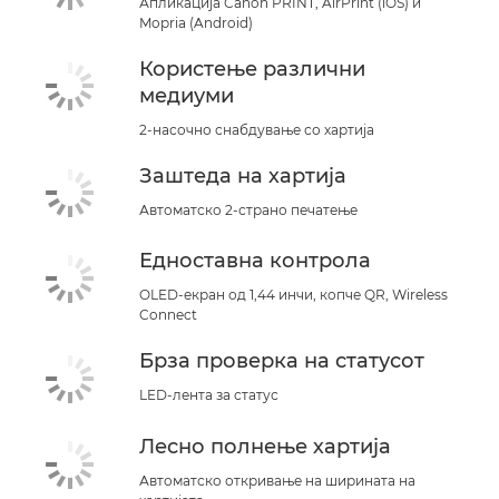
Апликација Canon PRINT, AirPrint (iOS) и
Mopria (Android)
Користење различни
медиуми
2-насочно снабдување со хартија
Заштеда на хартија
Автоматско 2-страно печатење
Едноставна контрола
OLED-екран од 1,44 инчи, копче QR, Wireless
Connect
Брза проверка на статусот
LED-лента за статус
Лесно полнење хартија
Автоматско откривање на ширината на