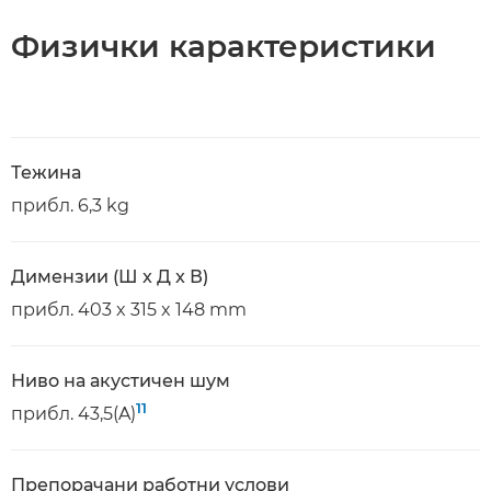
Физички карактеристики
Тежина
прибл. 6,3 kg
Димензии (Ш x Д x В)
прибл. 403 x 315 x 148 mm
Ниво на акустичен шум
11
прибл. 43,5(A)
Препорачани работни услови