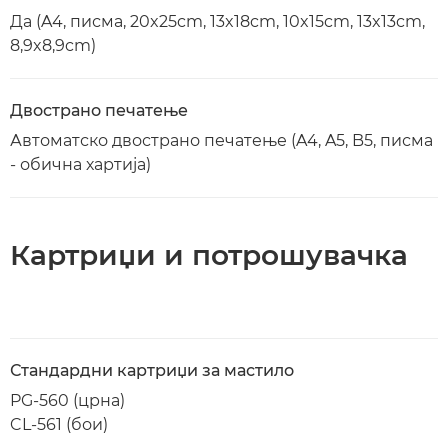
Да (A4, писма, 20x25cm, 13x18cm, 10x15cm, 13x13cm,
8,9x8,9cm)
Двострано печатење
Автоматско двострано печатење (A4, A5, B5, писма
- обична хартија)
Картриџи и потрошувачка
Стандардни картриџи за мастило
PG-560 (црна)
CL-561 (бои)