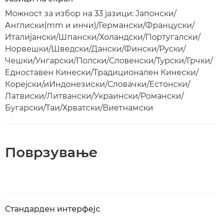
Можност за избор на 33 јазици: Jапонски/
Англиски(mm и инчи)/Германски/Француски/
Италијански/Шпански/Холандски/Португалски/
Норвешки/Шведски/Дански/Фински/Руски/
Чешки/Унгарски/Полски/Словенски/Турски/Грчки/
Едноставен Кинески/Традиционален Кинески/
Корејски/иИндонезиски/Словачки/Естонски/
Латвиски/Литвански/Украински/Романски/
Бугарски/Таи/Хрватски/Виетнамски
Поврзување
Стандарден интерфејс