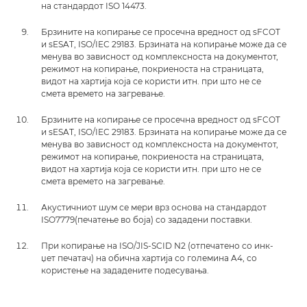
на стандардот ISO 14473.
Брзините на копирање се просечна вредност од sFCOT
и sESAT, ISO/IEC 29183. Брзината на копирање може да се
менува во зависност од комплексноста на документот,
режимот на копирање, покриеноста на страницата,
видот на хартија која се користи итн. при што не се
смета времето на загревање.
Брзините на копирање се просечна вредност од sFCOT
и sESAT, ISO/IEC 29183. Брзината на копирање може да се
менува во зависност од комплексноста на документот,
режимот на копирање, покриеноста на страницата,
видот на хартија која се користи итн. при што не се
смета времето на загревање.
Акустичниот шум се мери врз основа на стандардот
ISO7779(печатење во боја) со зададени поставки.
При копирање на ISO/JIS-SCID N2 (отпечатено со инк-
џет печатач) на обична хартија со големина A4, со
користење на зададените подесувања.