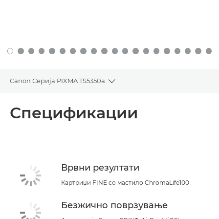
Canon Серија PIXMA TS5350a
Toggle breadcrumbs
Преглед
Спецификации
Спецификации
Поддршка
Врвни резултати
КУПЕТЕ МАСТИЛО
Картриџи FINE со мастило ChromaLife100
Безжично поврзување