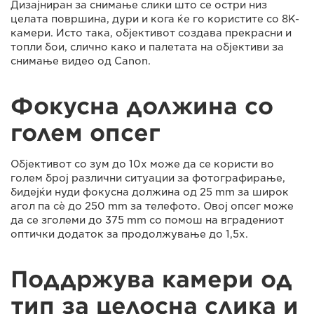
Дизајниран за снимање слики што се остри низ
целата површина, дури и кога ќе го користите со 8K-
камери. Исто така, објективот создава прекрасни и
топли бои, слично како и палетата на објективи за
снимање видео од Canon.
Фокусна должина со
голем опсег
Објективот со зум до 10x може да се користи во
голем број различни ситуации за фотографирање,
бидејќи нуди фокусна должина од 25 mm за широк
агол па сè до 250 mm за телефото. Овој опсег може
да се зголеми до 375 mm со помош на вградениот
оптички додаток за продолжување до 1,5x.
Поддржува камери од
тип за целосна слика и