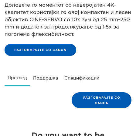
Доловете го моментот со неверојатен 4K-
квалитет користејќи го овој компактен и лесен
објектив CINE-SERVO со 10x зум од 25 mm-250
mm и додаток за продолжување од 1,5x за
поголема флексибилност.
РАЗГОВАРАЈТЕ СО CANON
Преглед
Поддршка
Спецификации
РАЗГОВАРАЈТЕ СО
CANON
Do you want to be