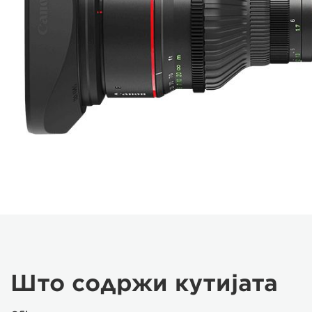
Што содржи кутијата