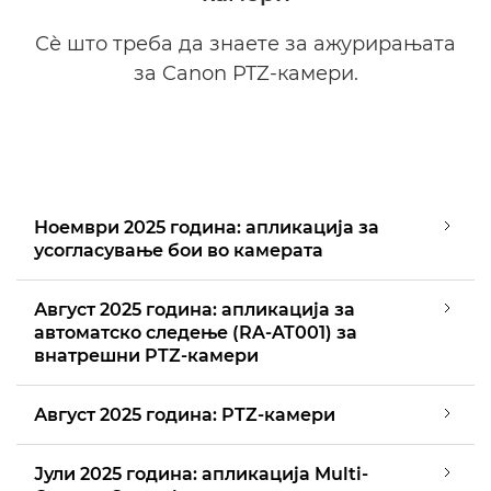
Сѐ што треба да знаете за ажурирањата
Студии за анализа со PTZ-камери
за Canon PTZ-камери.
Ноември 2025 година: апликација за
усогласување бои во камерата
Август 2025 година: апликација за
автоматско следење (RA-AT001) за
внатрешни PTZ-камери
Август 2025 година: PTZ-камери
Јули 2025 година: апликација Multi-