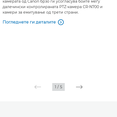
камерата од Canon брзо ги усогласува боите меѓу
далечински контролираната PTZ-камера CR-N700 и
камери за емитување од трети страни.
Погледнете ги деталите

1
/
5