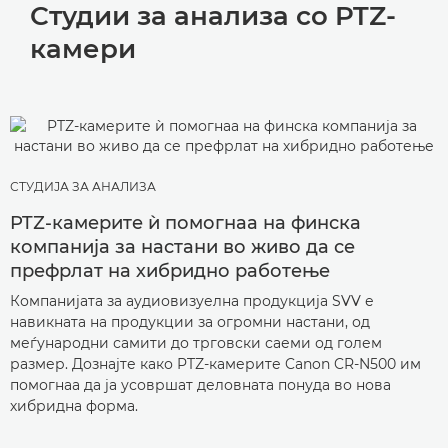
Студии за анализа со PTZ-
камери
СТУДИЈА ЗА АНАЛИЗА
PTZ-камерите ѝ помогнаа на финска
компанија за настани во живо да се
префрлат на хибридно работење
Компанијата за аудиовизуелна продукција SVV е
навикната на продукции за огромни настани, од
меѓународни самити до трговски саеми од голем
размер. Дознајте како PTZ-камерите Canon CR-N500 им
помогнаа да ја усовршат деловната понуда во нова
хибридна форма.