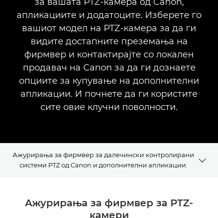
за вашата PTZ-камера од Canon,
апликациите и додатоците. Изберете го
вашиот модел на PTZ-камера за да ги
видите достапните преземања на
фирмвер и контактирајте со локален
продавач на Canon за да ги дознаете
опциите за купување на дополнителни
апликации. И почнете да ги користите
сите овие клучни поволности.
Ажурирања за фирмвер за далечински контролирани
системи PTZ од Canon и дополнителни апликации.
Ажурирања за фирмвер
Ажурирања за фирмвер за PTZ-
камери
PTZ-апликации