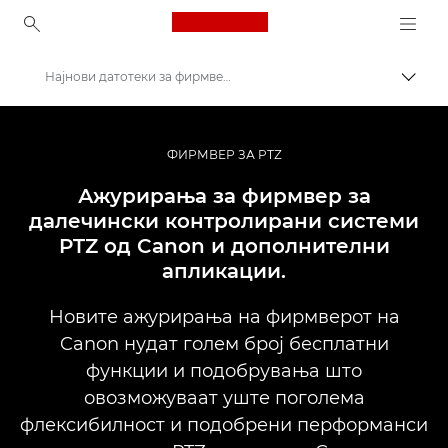
Canon Logo, back to ho
Најнови датотеки за фирмвер за PTZ-камери од Canon
Вклу
Canon
PTZ-камери и мрежни камери со далечинска контрола
ФИРМВЕР ЗА PTZ
Ажурирања за фирмвер за
далечински контролирани системи
PTZ од Canon и дополнителни
апликации.
Новите ажурирања на фирмверот на
Canon нудат голем број бесплатни
функции и подобрувања што
овозможуваат уште поголема
флексибилност и подобрени перформанси