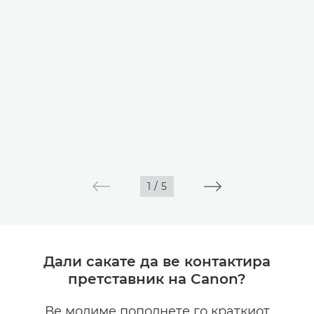
1
/
5
Дали сакате да ве контактира
претставник на Canon?
Ве молиме пополнете го краткиот