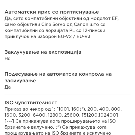
Автоматски ирис со притиснување
Да, сите компатибилни објективи од моделот EF,
само објективи Cine Servo од Canon што се
компатибилни со верзијата PL со 12-пински
приклучок на изборен EU-V2 / EU-V3
Заклучување на експозиција
Не
Подесување на автоматска контрола на
засилување
Да
ISO чувствителност
Приказ во чекор од 1: [100], 160(*), 200, 400, 800,
1600, 3200, 6400, 12800, 25600, [51200,102400]
[---] Се прикажува кога проширувањето на ISO
брзината е вклучено. (*) Се прикажува кога
проширувањето на ISO брзината е исклучено