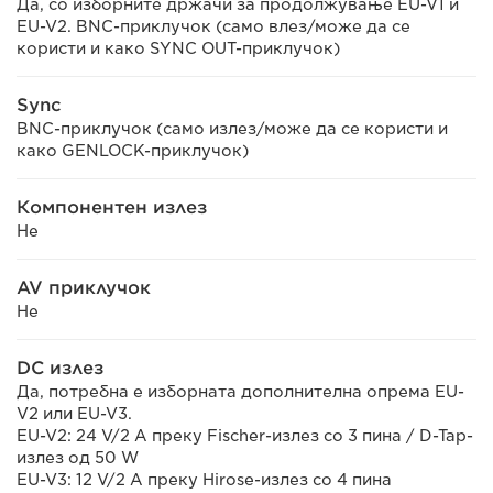
Да, со изборните држачи за продолжување EU-V1 и
EU-V2. BNC-приклучок (само влез/може да се
користи и како SYNC OUT-приклучок)
Sync
BNC-приклучок (само излез/може да се користи и
како GENLOCK-приклучок)
Компонентен излез
Не
AV приклучок
Не
DC излез
Да, потребна е изборната дополнителна опрема EU-
V2 или EU-V3.
EU-V2: 24 V/2 A преку Fischer-излез со 3 пина / D-Tap-
излез од 50 W
EU-V3: 12 V/2 A преку Hirose-излез со 4 пина