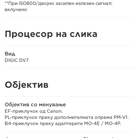
**При ISO800/двојно засилен излезен сигнал:
вклучено
Процесор на слика
Вид
DIGIC DV7
Објектив
Објектив со менување
EF-приклучок од Canon.
PL-приклучок преку дополнителната опрема PM-V1.
B4-приклучок преку адаптерите MO-4E / MO-4P.