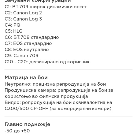
Зачувани конфигурации
C1: BT.709 широк динамички опсег
C2: Canon Log 2
C3: Canon Log 3
C4: PQ
C5: HLG
C6: BT.709 стандардно
C7: EOS стандардно
C8: EOS неутрално
C9: Canon 709
C10 - C20: дефинирано од корисник
Матрица на бои
Неутрално: прецизна репродукција на бои
Продукциска камера: репродукција на бои за
користење во филмска продукција
Видео: репродукција на бои еквивалентна на
C300/500 CP-OFF (за комерцијални камери)
Главно подножје
-50 до +50