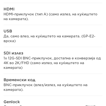
HDMI
HDMI-приклучок (тип A) (само излез, на куќиштето
на камерата).
USB
Да, само влез, на куќиштето на камерата. (GP-E2-
врска)
SDI излез
1x 12G-SDI BNC-приклучок, достапна е конверзија од
4K во 2K/FHD (само излез, на куќиштето на
камерата)
Временски код
BNC-приклучок (влез/излез, на куќиштето на
камерата).
Genlock