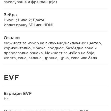
засилување и фреквенција)
Зебра
Ниво 1; Ниво 2; Двете
Излез преку SDI или HDMI
Ознаки
Можност за избор на вклучено/исклучено: центар,
хоризонтално, мрежа, сооднос, безбедна зона и
правоаголна ознака. Можност за избор на боја,
жолта, сина, зелена, црвена, црна, сива или бела.
EVF
Вграден EVF
Не