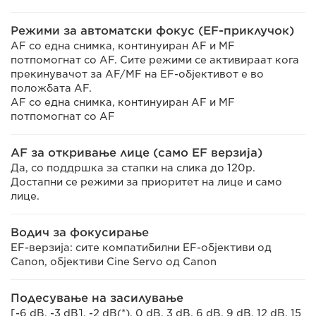
Режими за автоматски фокус (EF-приклучок)
AF со една снимка, континуиран AF и MF
потпомогнат со AF. Сите режими се активираат кога
прекинувачот за AF/MF на EF-објективот е во
положбата AF.
AF со една снимка, континуиран AF и MF
потпомогнат со AF
AF за откривање лице (само EF верзија)
Да, со поддршка за стапки на слика до 120p.
Достапни се режими за приоритет на лице и само
лице.
Водич за фокусирање
EF-верзија: сите компатибилни EF-објективи од
Canon, објективи Cine Servo од Canon
Подесување на засилување
[-6 dB, -3 dB], -2 dB(*), 0 dB, 3 dB, 6 dB, 9 dB, 12 dB, 15