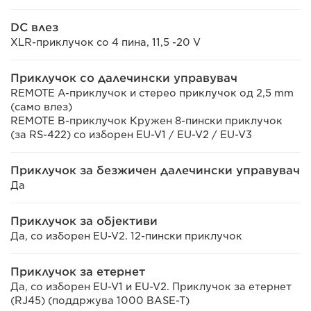
DC влез
XLR-приклучок со 4 пина, 11,5 -20 V
Приклучок со далечински управувач
REMOTE A-приклучок и стерео приклучок од 2,5 mm
(само влез)
REMOTE B-приклучок Кружен 8-пински приклучок
(за RS-422) со изборен EU-V1 / EU-V2 / EU-V3
Приклучок за безжичен далечински управувач
Да
Приклучок за објективи
Да, со изборен EU-V2. 12-пински приклучок
Приклучок за етернет
Да, со изборен EU-V1 и EU-V2. Приклучок за етернет
(RJ45) (поддржува 1000 BASE-T)