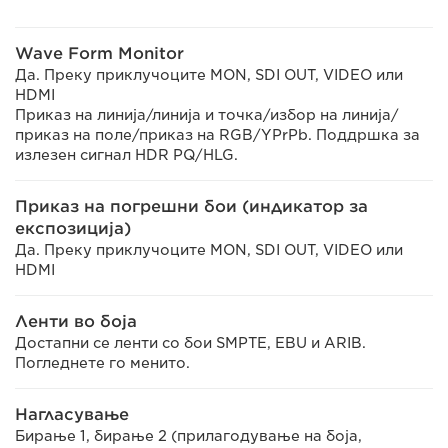
Wave Form Monitor
Да. Преку приклучоците MON, SDI OUT, VIDEO или
HDMI
Приказ на линија/линија и точка/избор на линија/
приказ на поле/приказ на RGB/YPrPb. Поддршка за
излезен сигнал HDR PQ/HLG.
Приказ на погрешни бои (индикатор за
експозиција)
Да. Преку приклучоците MON, SDI OUT, VIDEO или
HDMI
Ленти во боја
Достапни се ленти со бои SMPTE, EBU и ARIB.
Погледнете го менито.
Нагласување
Бирање 1, бирање 2 (прилагодување на боја,