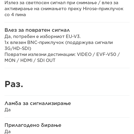
Излез за светлосен сигнал при снимање / влез за
активирање на снимањето преку Hirose-приклучок
со 4 пина
Влез за повратен сигнал
Да, потребен е изборниот EU-V3.
1x влезен BNC-приклучок (поддржува сигнали
3G/HD-SDI)
Повратни излезни дестинации: VIDEO / EVF-V50 /
MON / HDMI / SDI OUT
Раз.
Ламба за сигнализирање
Да
Прилагодено бирање
Да