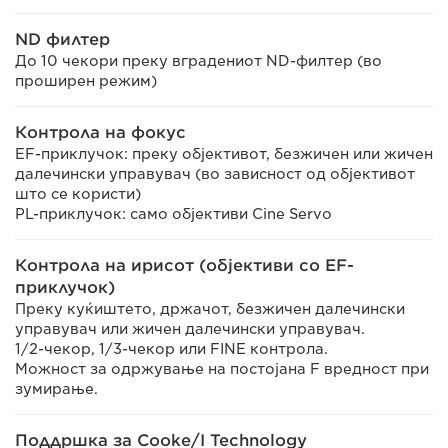
ND филтер
До 10 чекори преку вградениот ND-филтер (во
проширен режим)
Контрола на фокус
EF-приклучок: преку објективот, безжичен или жичен
далечински управувач (во зависност од објективот
што се користи)
PL-приклучок: само објективи Cine Servo
Контрола на ирисот (објективи со EF-
приклучок)
Преку куќиштето, држачот, безжичен далечински
управувач или жичен далечински управувач.
1/2-чекор, 1/3-чекор или FINE контрола.
Можност за одржување на постојана F вредност при
зумирање.
Поддршка за Cooke/I Technology