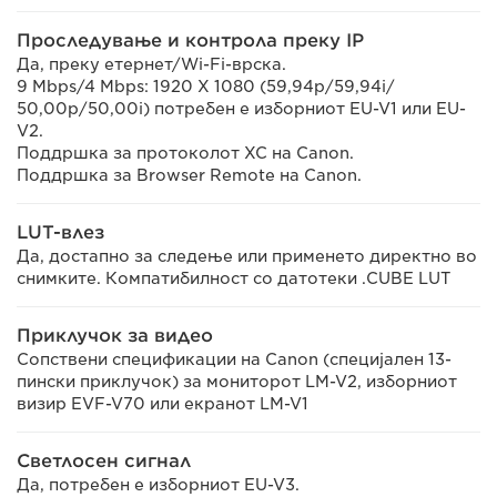
Проследување и контрола преку IP
Да, преку етернет/Wi-Fi-врска.
9 Mbps/4 Mbps: 1920 X 1080 (59,94p/59,94i/
50,00p/50,00i) потребен е изборниот EU-V1 или EU-
V2.
Поддршка за протоколот XC на Canon.
Поддршка за Browser Remote на Canon.
LUT-влез
Да, достапно за следење или применето директно во
снимките. Компатибилност со датотеки .CUBE LUT
Приклучок за видео
Сопствени спецификации на Canon (специјален 13-
пински приклучок) за мониторот LM-V2, изборниот
визир EVF-V70 или екранот LM-V1
Светлосен сигнал
Да, потребен е изборниот EU-V3.