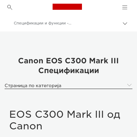
Canon Logo, back to h
Спецификации и функции - EOS C300 MARK III ОД CANON
Вклу
нави
Canon
пате
Видеокамери
EOS C300 Mark III од Canon
Canon EOS C300 Mark III
Спецификации
Страница по категорија
EOS C300 Mark III од
Canon