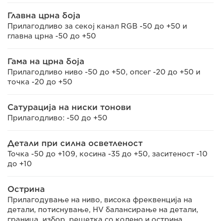
Главна црна боја
Прилагодливо за секој канал RGB -50 до +50 и
главна црна -50 до +50
Гама на црна боја
Прилагодливо ниво -50 до +50, опсег -20 до +50 и
точка -20 до +50
Сатурација на ниски тонови
Прилагодливо: -50 до +50
Детали при силна осветленост
Точка -50 до +109, косина -35 до +50, заситеност -10
до +10
Острина
Прилагодување на ниво, висока фреквенција на
детали, потиснување, HV балансирање на детали,
граница, избор, решетка со колено и острина