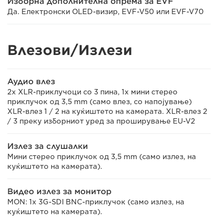
Изборна дополнителна опрема за EVF
Да. Електронски OLED-визир, EVF-V50 или EVF-V70
Влезови/Излези
Аудио влез
2x XLR-приклучоци со 3 пина, 1x мини стерео
приклучок од 3,5 mm (само влез, со напојување)
XLR-влез 1 / 2 на куќиштето на камерата. XLR-влез 2
/ 3 преку изборниот уред за проширување EU-V2
Излез за слушалки
Мини стерео приклучок од 3,5 mm (само излез, на
куќиштето на камерата).
Видео излез за монитор
MON: 1x 3G-SDI BNC-приклучок (само излез, на
куќиштето на камерата).