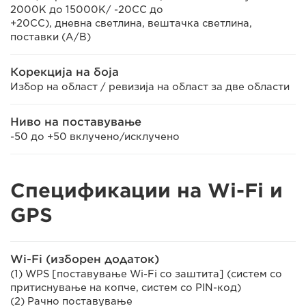
2000K до 15000K/ -20CC до
+20CC), дневна светлина, вештачка светлина,
поставки (A/B)
Корекција на боја
Избор на област / ревизија на област за две области
Ниво на поставување
-50 до +50 вклучено/исклучено
Спецификации на Wi-Fi и
GPS
Wi-Fi (изборен додаток)
(1) WPS [поставување Wi-Fi со заштита] (систем со
притиснување на копче, систем со PIN-код)
(2) Рачно поставување