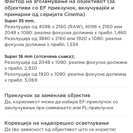
Фактор на зголемување на објективот (за
објективи со EF приклучок, вклучувајќи и
примарни од серијата Cinema)
Super 35 mm;
Резолуција од 4096 x 2160 (RAW), 4096 x 2160 или
2048 x 1080: реална фокусна должина x прибл. 1,460
Резолуција од 3840 x 2160 или 1920 x 1080: реална
фокусна должина x прибл. 1,534
Super 16 mm (отсечена слика);
Резолуција од 2048 x 1080: реална фокусна должина
x прибл. 2,920
Резолуција од 1920 x 1080: реална фокусна должина
x прибл. 3,069
Приклучок за заменлив објектив
Да, корисникот може да избере EF-приклучок со
заклучување при снимањето или PL-приклучок
Корекција на надворешно осветлување
Да (во зависност од објективот што се користи)