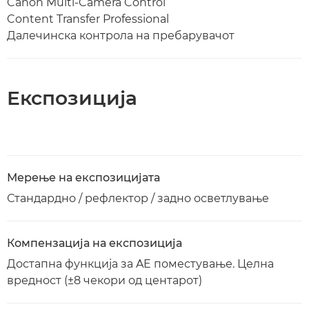
Canon Multi-Camera Control
Content Transfer Professional
Далечинска контрола на пребарувачот
Експозиција
Мерење на експозицијата
Стандардно / рефлектор / задно осветлување
Компензација на експозиција
Достапна функција за AE поместување. Целна
вредност (±8 чекори од центарот)