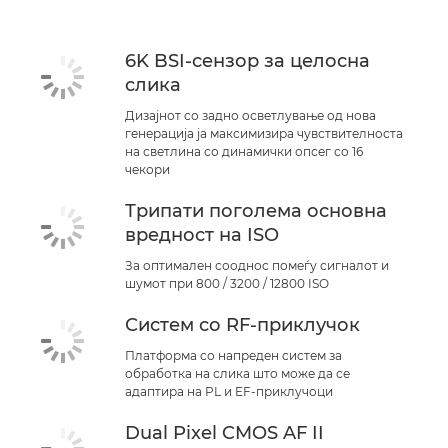
Поддршка
6K BSI-сензор за целосна
слика
Дизајнот со задно осветлување од нова
генерација ја максимизира чувствителноста
на светлина со динамички опсег со 16
чекори
Трипати поголема основна
вредност на ISO
За оптимален сооднос помеѓу сигналот и
шумот при 800 / 3200 / 12800 ISO
Систем со RF-приклучок
Платформа со напреден систем за
обработка на слика што може да се
адаптира на PL и EF-приклучоци
Dual Pixel CMOS AF II