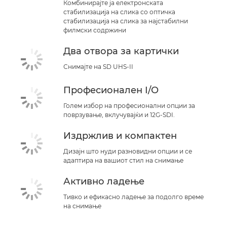
Комбинирајте ја електронската
стабилизација на слика со оптичка
стабилизација на слика за најстабилни
филмски содржини
Два отвора за картички
Снимајте на SD UHS-II
Професионален I/O
Голем избор на професионални опции за
поврзување, вклучувајќи и 12G-SDI.
Издржлив и компактен
Дизајн што нуди разновидни опции и се
адаптира на вашиот стил на снимање
Активно ладење
Тивко и ефикасно ладење за подолго време
на снимање