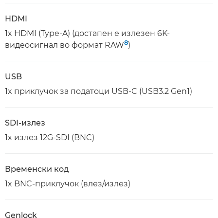
HDMI
1x HDMI (Type-A) (достапен е излезен 6K-
8
видеосигнал во формат RAW
)
USB
1x приклучок за податоци USB-C (USB3.2 Gen1)
SDI-излез
1x излез 12G-SDI (BNC)
Временски код
1x BNC-приклучок (влез/излез)
Genlock