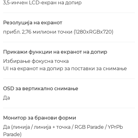
3,5-инчен LCD-екран на допир
Резолуција на екранот
прибл. 2,76 милиони точки (1280xRGBx720)
Прикажи функции на екранот на допир
Избирање фокусна точка
UI на екранот на допир за поставки за снимање
OSD за вертикално снимање
Да
Монитор за бранови форми
Да (линија / линија + точка / RGB Parade / YPrPb
Parade)