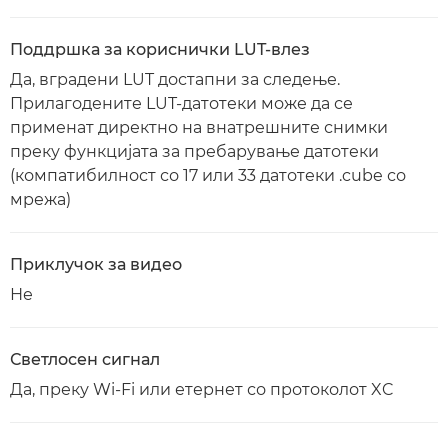
Поддршка за кориснички LUT-влез
Да, вградени LUT достапни за следење.
Прилагодените LUT-датотеки може да се
применат директно на внатрешните снимки
преку функцијата за пребарување датотеки
(компатибилност со 17 или 33 датотеки .cube со
мрежа)
Приклучок за видео
Не
Светлосен сигнал
Да, преку Wi-Fi или етернет со протоколот XC