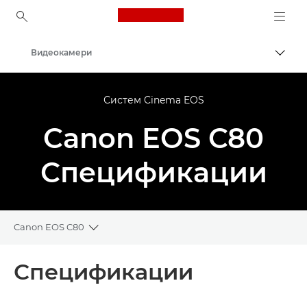
Canon Logo, back to ho
Видеокамери
Вклу
Canon
Систем Cinema EOS
Canon EOS C80
Спецификации
Canon EOS C80
Toggle breadcrumbs
Преглед
Спецификации
Спецификации