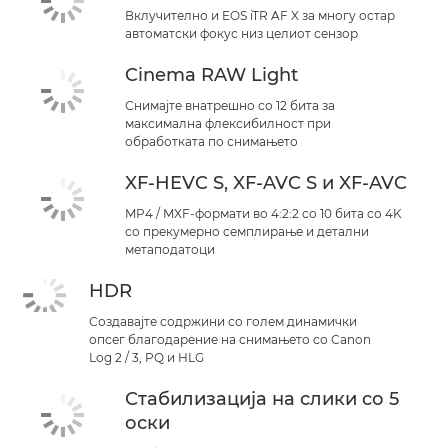
Вклучително и EOS iTR AF X за многу остар
автоматски фокус низ целиот сензор
Cinema RAW Light
Снимајте внатрешно со 12 бита за
максимална флексибилност при
обработката по снимањето
XF-HEVC S, XF-AVC S и XF-AVC
MP4 / MXF-формати во 4:2:2 со 10 бита со 4K
со прекумерно семплирање и детални
метаподатоци
HDR
Создавајте содржини со голем динамички
опсег благодарение на снимањето со Canon
Log 2 / 3, PQ и HLG
Стабилизација на слики со 5
оски