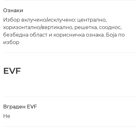
Ознаки
Избор вклучено/исклучено: централно,
хоризонтално/вертикално, решетка, сооднос,
безбедна област и корисничка ознака. Боја по
избор
EVF
Вграден EVF
Не