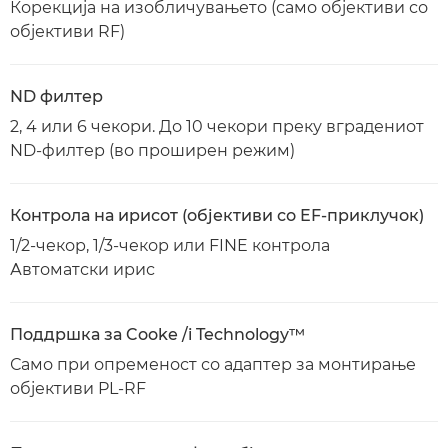
Корекција на изобличувањето (само објективи со
објективи RF)
ND филтер
2, 4 или 6 чекори. До 10 чекори преку вградениот
ND-филтер (во проширен режим)
Контрола на ирисот (објективи со EF-приклучок)
1/2-чекор, 1/3-чекор или FINE контрола
Автоматски ирис
Поддршка за Cooke /i Technology™
Само при опременост со адаптер за монтирање
објективи PL-RF